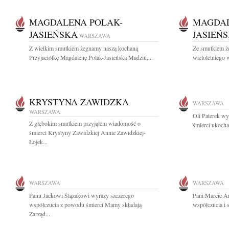
MAGDALENA POLAK-
MAGDAL
JASIEŃSKA
JASIEŃ
WARSZAWA
Z wielkim smutkiem żegnamy naszą kochaną
Ze smutkiem ż
Przyjaciółkę Magdalenę Polak-Jasieńską Madziu,...
wieloletniego
KRYSTYNA ZAWIDZKA
WARSZAWA
WARSZAWA
Oli Paterek w
Z głębokim smutkiem przyjąłem wiadomość o
śmierci ukocha
śmierci Krystyny Zawidzkiej Annie Zawidzkiej-
Łojek...
WARSZAWA
WARSZAWA
Panu Jackowi Ślązakowi wyrazy szczerego
Pani Marcie A
współczucia z powodu śmierci Mamy składają
współczucia i 
Zarząd...