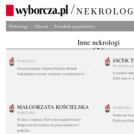
Nekrologi
Odeszli
Poradnik pogrzebowy
Inne nekrologi
JACEK 
WARSZAWA
79
WARSZAW
Naszej kochanej i dzielnej Marylce Butruk
Z wielkim żale
Najcieplejsze wyrazy wsparcia i współczucia w...
2026 roku w Au
MAŁGORZATA KOŚCIELSKA
WARSZAWA
WARSZAWA
Serdeczne wyr
W dniu 3 sierpnia 2026 roku zmarła Profesor
Profesora Dar
Małgorzata Kościelska Jej prace badawcze i
praktyka...