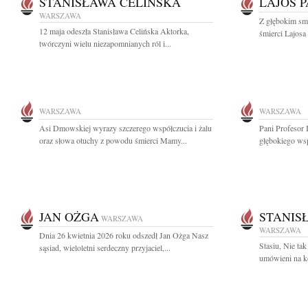
STANISŁAWA CELIŃSKA
LAJOS 
WARSZAWA
Z głębokim sm
12 maja odeszła Stanisława Celińska Aktorka,
śmierci Lajosa 
twórczyni wielu niezapomnianych ról i...
WARSZAWA
WARSZAWA
Asi Dmowskiej wyrazy szczerego współczucia i żalu
Pani Profesor
oraz słowa otuchy z powodu śmierci Mamy...
głębokiego wsp
JAN OŻGA
STANIS
WARSZAWA
WARSZAWA
Dnia 26 kwietnia 2026 roku odszedł Jan Ożga Nasz
Stasiu, Nie ta
sąsiad, wieloletni serdeczny przyjaciel,...
umówieni na k