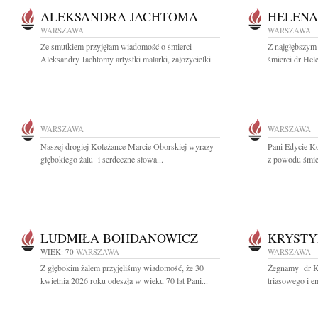
ALEKSANDRA JACHTOMA
HELENA
WARSZAWA
WARSZAWA
Ze smutkiem przyjęłam wiadomość o śmierci
Z najgłębszym
Aleksandry Jachtomy artystki malarki, założycielki...
śmierci dr Hel
WARSZAWA
WARSZAWA
Naszej drogiej Koleżance Marcie Oborskiej wyrazy
Pani Edycie K
głębokiego żalu i serdeczne słowa...
z powodu śmie
LUDMIŁA BOHDANOWICZ
KRYSTY
WIEK: 70
WARSZAWA
WARSZAWA
Z głębokim żalem przyjęliśmy wiadomość, że 30
Żegnamy dr Kr
kwietnia 2026 roku odeszła w wieku 70 lat Pani...
triasowego i e