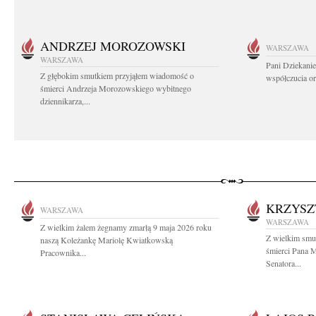
ANDRZEJ MOROZOWSKI
WARSZAWA
WARSZAWA
Pani Dziekanie
Z głębokim smutkiem przyjąłem wiadomość o
współczucia or
śmierci Andrzeja Morozowskiego wybitnego
dziennikarza,...
KRZYSZ
WARSZAWA
WARSZAWA
Z wielkim żalem żegnamy zmarłą 9 maja 2026 roku
Z wielkim smu
naszą Koleżankę Mariolę Kwiatkowską
śmierci Pana M
Pracownika...
Senatora...