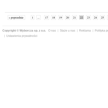
« poprzednie
1
...
17
18
19
20
21
22
23
24
25
»
Copyright © Wyborcza sp. z o.o.
O nas
Staże u nas
Reklama
Polityka 
Ustawienia prywatności