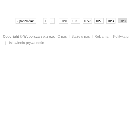
« poprzednie
1
...
1050
1051
1052
1053
1054
1055
następne »
Copyright © Wyborcza sp. z o.o.
O nas
Staże u nas
Reklama
Polityka 
Ustawienia prywatności