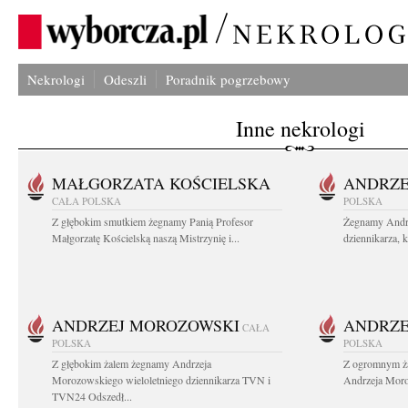
Nekrologi
Odeszli
Poradnik pogrzebowy
Inne nekrologi
MAŁGORZATA KOŚCIELSKA
ANDRZE
CAŁA POLSKA
POLSKA
Z głębokim smutkiem żegnamy Panią Profesor
Żegnamy Andr
Małgorzatę Kościelską naszą Mistrzynię i...
dziennikarza, 
ANDRZEJ MOROZOWSKI
ANDRZE
CAŁA
POLSKA
POLSKA
Z głębokim żalem żegnamy Andrzeja
Z ogromnym ża
Morozowskiego wieloletniego dziennikarza TVN i
Andrzeja Moro
TVN24 Odszedł...