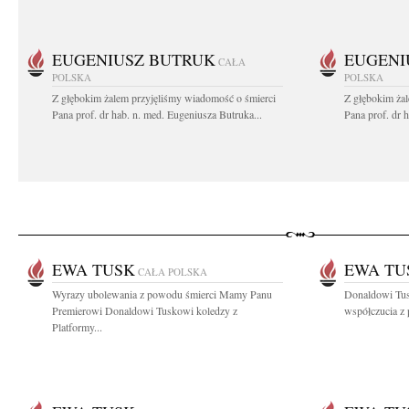
EUGENIUSZ BUTRUK
EUGENI
CAŁA
POLSKA
POLSKA
Z głębokim żalem przyjęliśmy wiadomość o śmierci
Z głębokim ża
Pana prof. dr hab. n. med. Eugeniusza Butruka...
Pana prof. dr 
EWA TUSK
EWA TU
CAŁA POLSKA
Wyrazy ubolewania z powodu śmierci Mamy Panu
Donaldowi Tus
Premierowi Donaldowi Tuskowi koledzy z
współczucia z
Platformy...