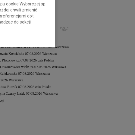
8.2026
cała Polska
ypu cookie Wyborczej sp.
e Mielnickiej oraz Jej Najbliższym...
żdej chwili zmienić
preferencjami dot.
cej
hodząc do sekcji
ZE NEKROLOGI, KONDOLENCJE
stawień przeglądarki.
8.2026
Warszawa
8.2026
Warszawa
h celach:
Użycie
lów identyfikacji.
 Tadeusz Duniec
wiek: 79
07.08.2026
Warszawa
ści, pomiar reklam i
rzata Kościelska
07.08.2026
Warszawa
 Pliszkiewicz
07.08.2026
cała Polska
 Downarowicz
wiek: 94
07.08.2026
Warszawa
 Kułakowska
07.08.2026
Warszawa
8.2026
Warszawa
iusz Butruk
07.08.2026
cała Polska
yna Czerny-Latek
07.08.2026
Warszawa
cej