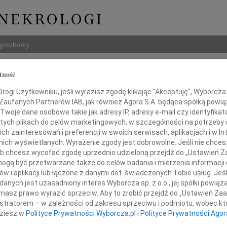
ogrzebowy
Szukaj
tność
Pyc
Imię i na
ogi Użytkowniku, jeśli wyrazisz zgodę klikając "Akceptuję", Wyborcza sp
 Zaufanych Partnerów IAB, jak również Agora S.A. będąca spółką powi
Twoje dane osobowe takie jak adresy IP, adresy e-mail czy identyfikato
 tych plikach do celów marketingowych, w szczególności na potrzeby 
 zainteresowań i preferencji w swoich serwisach, aplikacjach i w Int
INNE NE
w nich wyświetlanych. Wyrażenie zgody jest dobrowolne. Jeśli nie chce
Eugen
 lub chcesz wycofać zgodę uprzednio udzieloną przejdź do „Ustawień
Z głę
gą być przetwarzane także do celów badania i mierzenia informacji
Zenon
w i aplikacji lub łączone z danymi dot. świadczonych Tobie usług. Jeś
Z pow
nych jest uzasadniony interes Wyborcza sp. z o.o., jej spółki powiąza
em przyjąłem wiadomość o śmierci
Wacł
masz prawo wyrazić sprzeciw. Aby to zrobić przejdź do „Ustawień Z
Z głę
istratorem – w zależności od zakresu sprzeciwu i podmiotu, wobec któ
Andr
dziesz w
Polityce Prywatności Wyborcza.pl
i
Polityce Prywatności Agor
Z głę