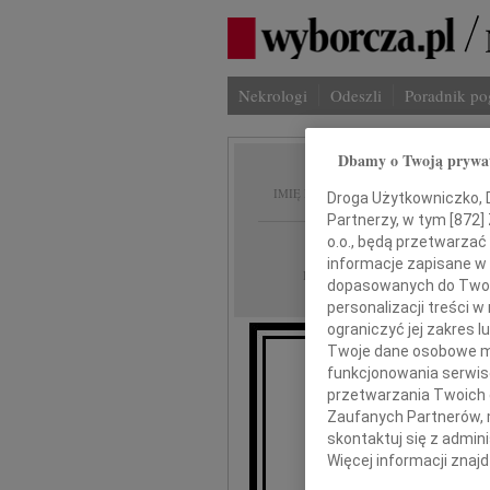
Nekrologi
Odeszli
Poradnik p
Dbamy o Twoją prywa
Artur 
IMIĘ I NAZWISKO:
Droga Użytkowniczko, Dr
Partnerzy, w tym [
872
]
cała Polska
o.o., będą przetwarzać 
REGION:
informacje zapisane w
10.09.2009
DATA EMISJI:
dopasowanych do Twoich
personalizacji treści 
ograniczyć jej zakres
Twoje dane osobowe mo
funkcjonowania serwisó
przetwarzania Twoich da
Ze smutki
Zaufanych Partnerów, 
skontaktuj się z admin
Więcej informacji znaj