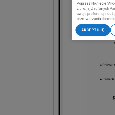
Poprzez kliknięcie "Ak
z o. o. jej Zaufanych 
swoje preferencje dot.
przetwarzania danych 
„Ustawienia zaawansow
AKCEPTUJĘ
My, nasi Zaufani Part
dokładnych danych geol
Przechowywanie informa
treści, badnie odbiorcó
żołnierza
w ramach m
R