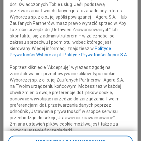
dot. świadczonych Tobie usług. Jeśli podstawą
przetwarzania Twoich danych jest uzasadniony interes
Wyborcza sp. z o.o., jej spółki powiązanej – Agora S.A. – lub
Zaufanych Partnerów, masz prawo wyrazić sprzeciw. Aby
to zrobić przejdź do „Ustawień Zaawansowanych” lub
skontaktuj się z administratorem – w zależności od
dr
zakresu sprzeciwu i podmiotu, wobec którego jest
kierowany. Więcej informacji znajdziesz w
Polityce
Krzysztof
Prywatności Wyborcza.pl
i
Polityce Prywatności Agora S.A.
Poprzez kliknięcie "Akceptuję" wyrażasz zgodę na
Ciejpa-Znamirowski
zainstalowanie i przechowywanie plików typu cookie
Wyborczej sp. z o. o. jej Zaufanych Partnerów i Agora S.A.
na Twoim urządzeniu końcowym. Możesz też w każdej
chwili zmienić swoje preferencje dot. plików cookie,
ponownie wywołując narzędzie do zarządzania Twoimi
Dyrektor Generalny
preferencjami dot. przetwarzania danych poprzez
w Ministerstwie Kultury i Sztuki
odnośnik „Ustawienia prywatności” w stopce serwisu i
w latach 1997-1998
przechodząc do sekcji „Ustawienia zaawansowane”.
Zmiana ustawień plików cookie możliwa jest także za
pomocą ustawień przeglądarki.
Rodzinie Zmarłego