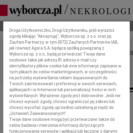
Dbamy o Twoją prywatność
Nekrologi
Odeszli
Poradnik pogrzebowy
Droga Użytkowniczko, Drogi Użytkowniku, jeśli wyrazisz
zgodę klikając "Akceptuję", Wyborcza sp. z o.o. oraz jej
Zaufani Partnerzy, w tym [
872
] Zaufanych Partnerów IAB,
Krzysztof Ciejpa-Znami
jak również Agora S.A. będąca spółką powiązaną z
IMIĘ I NAZWISKO:
Wyborcza sp. z o.o., będą przetwarzać Twoje dane
osobowe takie jak adresy IP, adresy e-mail czy
cała Polska
identyfikatory plików cookie lub inne informacje zapisane w
REGION:
tych plikach do celów marketingowych, w szczególności
10.09.2009
DATA EMISJI:
na potrzeby wyświetlania reklam dopasowanych do
Twoich zainteresowań i preferencji w swoich serwisach,
aplikacjach i w Internecie lub personalizacji treści w nich
wyświetlanych. Wyrażenie zgody jest dobrowolne. Jeśli nie
chcesz wyrazić zgody, chcesz ograniczyć jej zakres lub
chcesz wycofać zgodę uprzednio udzieloną przejdź do
5 września 2009 roku
„Ustawień Zaawansowanych”.
zmarł
Twoje dane osobowe mogą być przetwarzane także do
celów badania i mierzenia informacji dotyczących
funkcjonowania serwisów i aplikacji lub łączone z danymi