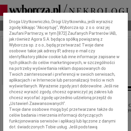
Dbamy o Twoją prywatność
Droga Użytkowniczko, Drogi Użytkowniku, jeśli wyrazisz
Nekrologi
Odeszli
Poradnik pogrzebowy
zgodę klikając "Akceptuję", Wyborcza sp. z o.o. oraz jej
Zaufani Partnerzy, w tym [
872
] Zaufanych Partnerów IAB,
jak również Agora S.A. będąca spółką powiązaną z
Wyborcza sp. z o.o., będą przetwarzać Twoje dane
Teresa Borowska
osobowe takie jak adresy IP, adresy e-mail czy
IMIĘ I NAZWISKO:
identyfikatory plików cookie lub inne informacje zapisane w
tych plikach do celów marketingowych, w szczególności
cała Polska
REGION:
na potrzeby wyświetlania reklam dopasowanych do
05.09.2009
DATA EMISJI:
Twoich zainteresowań i preferencji w swoich serwisach,
aplikacjach i w Internecie lub personalizacji treści w nich
wyświetlanych. Wyrażenie zgody jest dobrowolne. Jeśli nie
chcesz wyrazić zgody, chcesz ograniczyć jej zakres lub
chcesz wycofać zgodę uprzednio udzieloną przejdź do
Z żalem i smutkiem przyjęliśmy wiadomość
„Ustawień Zaawansowanych”.
o śmierci długoletniego byłego pracownika Uniwersytetu O
Twoje dane osobowe mogą być przetwarzane także do
zastępcy dyrektora Instytutu Studiów Edukacyjny
celów badania i mierzenia informacji dotyczących
w latach 1990-2004,
funkcjonowania serwisów i aplikacji lub łączone z danymi
cenionego badacza i wychowawcy młodzieży
dot. świadczonych Tobie usług. Jeśli podstawą