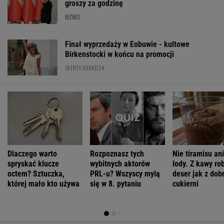
groszy za godzinę
BIZNES
Finał wyprzedaży w Eobuwie - kultowe
Birkenstocki w końcu na promocji
OFERTY AVANTI24
Dlaczego warto
Rozpoznasz tych
Nie tiramisu ani
spryskać klucze
wybitnych aktorów
lody. Z kawy ro
octem? Sztuczka,
PRL-u? Wszyscy mylą
deser jak z dob
której mało kto używa
się w 8. pytaniu
cukierni