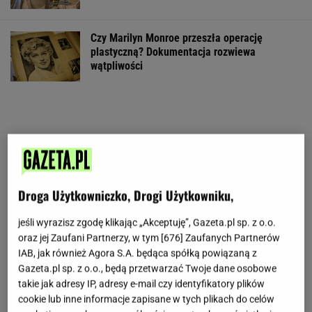
Czy Marilyn Monroe przeszła operację
plastyczną? Dokumentacja rozwiewa
wątpliwości
Droga Użytkowniczko, Drogi Użytkowniku,
jeśli wyrazisz zgodę klikając „Akceptuję”, Gazeta.pl sp. z o.o.
oraz jej Zaufani Partnerzy, w tym [
676
] Zaufanych Partnerów
IAB, jak również Agora S.A. będąca spółką powiązaną z
Gazeta.pl sp. z o.o., będą przetwarzać Twoje dane osobowe
takie jak adresy IP, adresy e-mail czy identyfikatory plików
cookie lub inne informacje zapisane w tych plikach do celów