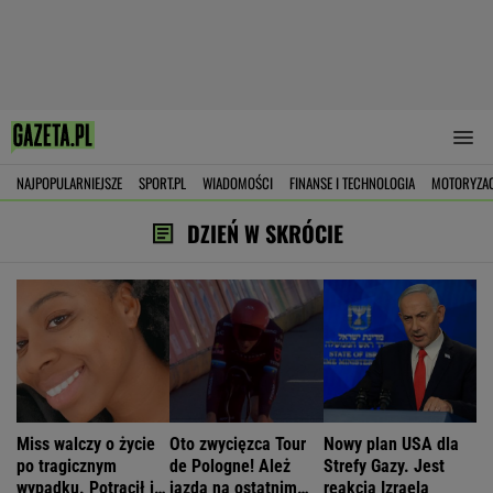
NAJPOPULARNIEJSZE
SPORT.PL
WIADOMOŚCI
FINANSE I TECHNOLOGIA
MOTORYZA
DZIEŃ W SKRÓCIE
Miss walczy o życie
Oto zwycięzca Tour
Nowy plan USA dla
po tragicznym
de Pologne! Ależ
Strefy Gazy. Jest
wypadku. Potrącił ją
jazda na ostatnim
reakcja Izraela