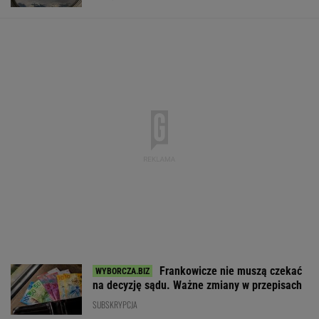
Frankowicze nie muszą czekać
na decyzję sądu. Ważne zmiany w przepisach
SUBSKRYPCJA
Baseny i jacuzzi idealne na działkę i do
ogrodu. Duży wybór w świetnych cenach
REKLAMA CENEO
Oszuści wzięli na nią pożyczkę, bank zażądał
spłaty. Jest decyzja sądu
BIZNES