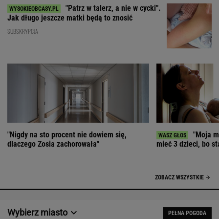
"Patrz w talerz, a nie w cycki".
Jak długo jeszcze matki będą to znosić
SUBSKRYPCJA
"Nigdy na sto procent nie dowiem się,
"Moja ma
dlaczego Zosia zachorowała"
mieć 3 dzieci, bo st
ZOBACZ WSZYSTKIE
Wybierz miasto
PEŁNA POGODA