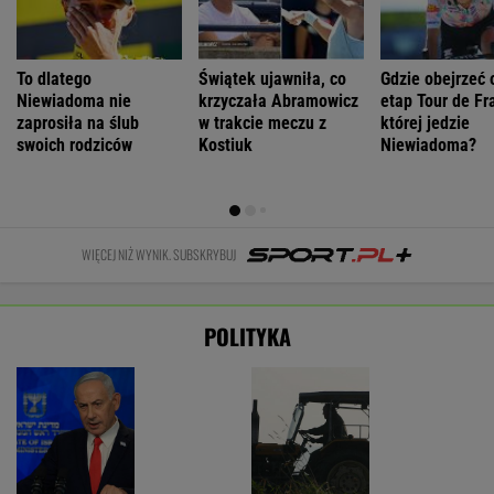
To dlatego
Świątek ujawniła, co
Gdzie obejrzeć 
Niewiadoma nie
krzyczała Abramowicz
etap Tour de Fr
zaprosiła na ślub
w trakcie meczu z
której jedzie
swoich rodziców
Kostiuk
Niewiadoma?
WIĘCEJ NIŻ WYNIK. SUBSKRYBUJ
POLITYKA