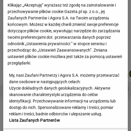
Klikając „Akceptuję” wyrażasz też zgodę na zainstalowanie i
"Wymieniłam mojego byłego na
przechowywanie plików cookie Gazeta.pl sp. z o.o., jej
jego wujka milionera". Tak wciągają
Zaufanych Partnerów i Agora S.A. na Twoim urządzeniu
mikrodramy
końcowym. Możesz w każdej chwili zmienić swoje preferencje
SUBSKRYPCJA
dotyczące plików cookie, wywołując narzędzie do zarządzania
twoimi preferencjami dot. przetwarzania danych poprzez
Teściowa mówi, że jest mamą jej
odnośnik „Ustawienia prywatności ” w stopce serwisu i
dziecka. "Chyba oszaleję"
przechodząc do „Ustawień Zaawansowanych”. Zmiana
KLAUDIA KIERZKOWSKA
ustawień plików cookie możliwa jest także za pomocą ustawień
przeglądarki.
JAKUB
MARTA
DOMINIK
JUSTYNA
Autorzy:
My, nasi Zaufani Partnerzy i Agora S.A. możemy przetwarzać
BALCERSKI
KORYCKA
SENKOWSKI
BRYCZKOWSKA
dane osobowe w następujących celach:
PROBLEMY POLSKICH SIATKARZY
ZNAK Z '30'
WISŁAWA SZYMBORSKA
Użycie dokładnych danych geolokalizacyjnych. Aktywne
skanowanie charakterystyki urządzenia do celów
identyfikacji. Przechowywanie informacji na urządzeniu lub
LETNIE OKAZJE
dostęp do nich. Spersonalizowane reklamy i treści, pomiar
reklam i treści, badnie odbiorców i ulepszanie usług.
Lista Zaufanych Partnerów