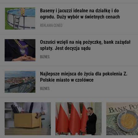
Najlepsze miejsca do życia dla pokolenia Z.
Polskie miasto w czołówce
BIZNES
Po dniu na L4 stracił
PiS kpi z podwyżki
Prosty sposób 
pracę. Pracodawca
płacy minimalnej.
oszczędzanie. I
zapłaci mu teraz 200
"Tusk wrócił na pełnej"
pieniędzy może
tys. euro
roku?
WALUTY I GIEŁDA