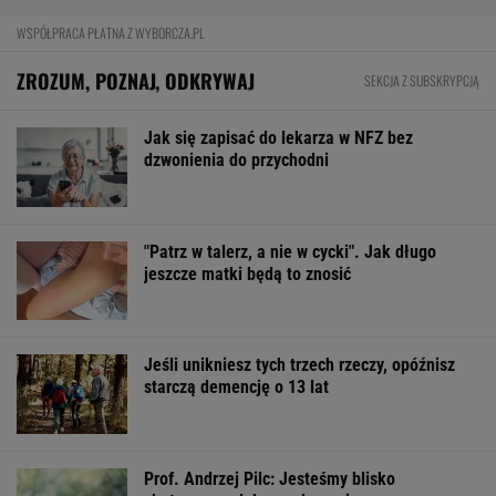
WSPÓŁPRACA PŁATNA Z WYBORCZA.PL
ZROZUM, POZNAJ, ODKRYWAJ
SEKCJA Z SUBSKRYPCJĄ
Jak się zapisać do lekarza w NFZ bez
dzwonienia do przychodni
"Patrz w talerz, a nie w cycki". Jak długo
jeszcze matki będą to znosić
Jeśli unikniesz tych trzech rzeczy, opóźnisz
starczą demencję o 13 lat
Prof. Andrzej Pilc: Jesteśmy blisko