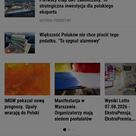
strategiczna inwestycja dla polskiego
eksportu
MATERIAŁ PROMOCYJNY
Większość Polaków nie chce płacić tego
podatku. "To sygnał alarmowy"
IMGW pokazał nową
Manifestacja w
Wyniki Lotto
prognozę. Upały
Warszawie.
07.08.2026 -
wracają do Polski
Organizatorzy mają
EkstraPensja,
siedem postulatów
EkstraPremia,
EuroJackpot, K
MiniLotto, Mult