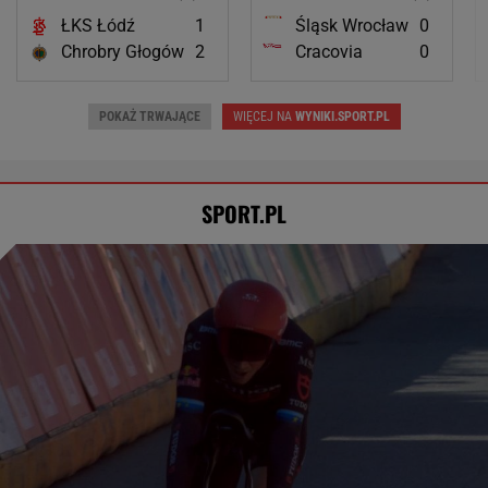
ŁKS Łódź
1
Śląsk Wrocław
0
Chrobry Głogów
2
Cracovia
0
POKAŻ TRWAJĄCE
WIĘCEJ NA
WYNIKI.SPORT.PL
SPORT.PL