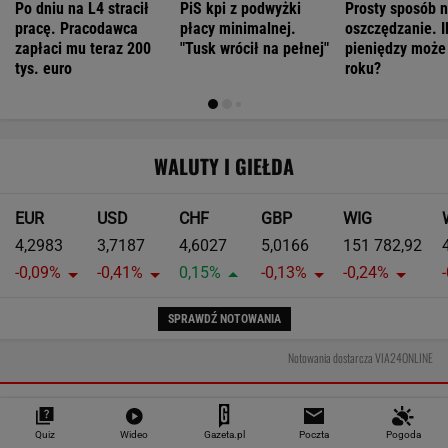
EUR
USD
CHF
GBP
WIG
4,2983
3,7187
4,6027
5,0166
151 782,92
-0,09%
-0,41%
0,15%
-0,13%
-0,24%
SPRAWDŹ NOTOWANIA
Notowania dostarcza VIA24ONLINE
MOTORYZACJA
Quiz
Wideo
Gazeta.pl
Poczta
Pogoda