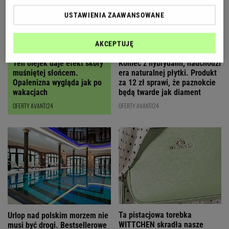
USTAWIENIA ZAAWANSOWANE
AKCEPTUJĘ
Ten olejek daje efekt skóry
Koniec z hybrydami, nadchodzi
muśniętej słońcem.
era naturalnej płytki. Produkt
Opalenizna wygląda jak po
za 12 zł sprawi, że paznokcie
wakacjach
będą twarde jak diament
OFERTY AVANTI24
OFERTY AVANTI24
Ta pistacjowa torebka
Urlop nad polskim morzem nie
WITTCHEN skradła nasze
musi być drogi. Bestsellerowe