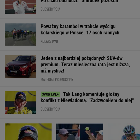
Po cichu odchodzi. "Smrodek pozostał"
SUBSKRYPCJA
Poważny karambol w trakcie wyścigu
kolarskiego w Polsce. 17 osób rannych
KOLARSTWO
Jeden z najbardziej pożądanych SUV-ów
premium. Teraz miesięczna rata jest niższa,
niż myślisz!
MATERIAŁ PROMOCYJNY
Tak Lang komentuje głośny
konflikt z Niewiadomą. "Zadzwoniłem do niej"
SUBSKRYPCJA