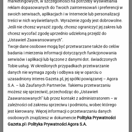
marketingowych, w szczególności na potrzeby wyświetlania
reklam dopasowanych do Twoich zainteresowań i preferencji w
swoich serwisach, aplikacjach i w Internecie lub personalizacji
Szokujące sceny w parlamencie. Obrzucili
treści w nich wyświetlanych. Wyrażenie zgody jest dobrowolne.
premiera jajkami. Jest nagranie
Jeśli nie chcesz wyrazić zgody, chcesz ograniczyć jej zakres lub
chcesz wycofać zgodę uprzednio udzieloną przejdź do
„Ustawień Zaawansowanych”.
Twoje dane osobowe mogą być przetwarzane także do celów
Tak Lang komentuje głośny
badania i mierzenia informacji dotyczących funkcjonowania
konflikt z Niewiadomą. "Zadzwoniłem do niej"
serwisów i aplikacji lub łączone z danymi dot. świadczonych
SUBSKRYPCJA
Tobie usług. W określonych przypadkach przetwarzanie
danych nie wymaga zgody i odbywa się w oparciu o
uzasadniony interes Gazeta.pl, jej spółki powiązanej – Agora
Sieć ma oczy czy oka? Quiz tak podchwytliwy,
S.A. – lub Zaufanych Partnerów. Takiemu przetwarzaniu
że złapiesz się za głowę!
możesz się sprzeciwić, przechodząc do „Ustawień
Zaawansowanych” lub przez kontakt z administratorem – w
zależności od zakresu sprzeciwu i podmiotu, wobec którego
Jeden wakacyjny nawyk może mieć
jest kierowany. Więcej informacji o przetwarzaniu danych
nieprzyjemne konsekwencje. Też tak robisz?
osobowych znajdziesz w dokumencie
Polityka Prywatności
Gazeta.pl
i
Polityka Prywatności Agora S.A.
MATERIAŁ PROMOCYJNY