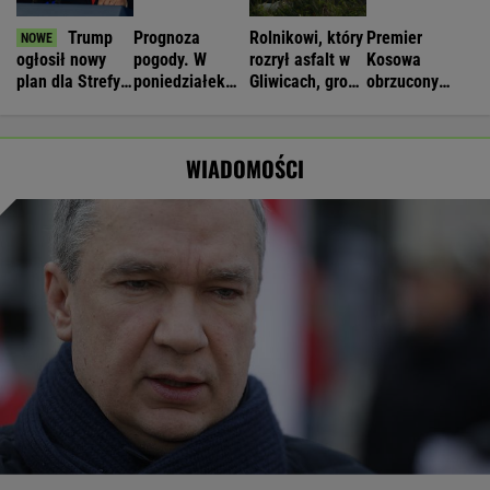
Trump
Prognoza
Rolnikowi, który
Premier
ogłosił nowy
pogody. W
rozrył asfalt w
Kosowa
plan dla Strefy
poniedziałek
Gliwicach, grozi
obrzucony
Gazy. Netanjahu
może nawet
więzienie
jajkami.
reaguje
spaść grad
"Wstydź się"
WIADOMOŚCI