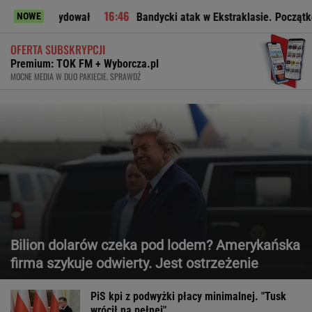
dował
Bandycki atak w Ekstraklasie. Początkowo sędzia nie
NOWE
OFERTA SUBSKRYPCJI
Premium: TOK FM + Wyborcza.pl
MOCNE MEDIA W DUO PAKIECIE. SPRAWDŹ
Bilion dolarów czeka pod lodem? Amerykańska
firma szykuje odwierty. Jest ostrzeżenie
PiS kpi z podwyżki płacy minimalnej. "Tusk
wrócił na pełnej"