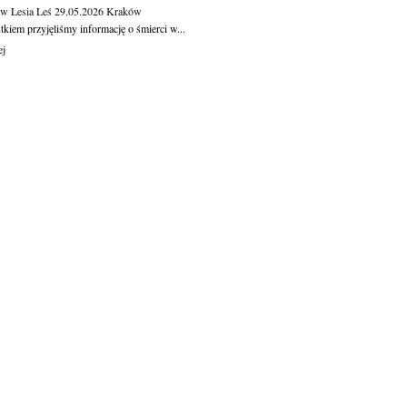
aw Lesia Leś
29.05.2026
Kraków
kiem przyjęliśmy informację o śmierci w...
ej