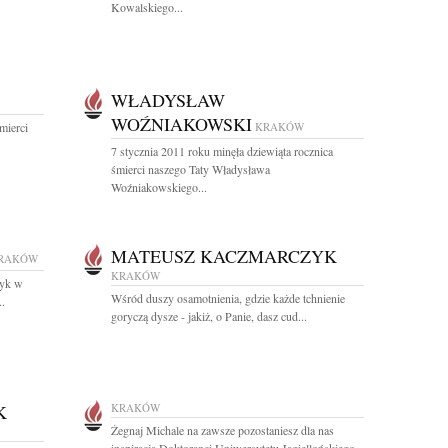
Kowalskiego...
WŁADYSŁAW
WOŹNIAKOWSKI
mierci
KRAKÓW
7 stycznia 2011 roku minęła dziewiąta rocznica
śmierci naszego Taty Władysława
Woźniakowskiego...
MATEUSZ KACZMARCZYK
RAKÓW
KRAKÓW
zyk w
Wśród duszy osamotnienia, gdzie każde tchnienie
..
goryczą dysze - jakiż, o Panie, dasz cud...
K
KRAKÓW
Żegnaj Michale na zawsze pozostaniesz dla nas