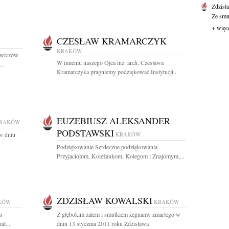
Zdzisł
Ze smut
+ więc
CZESŁAW KRAMARCZYK
KRAKÓW
rowiczów
W imieniu naszego Ojca inż. arch. Czesława
..
Kramarczyka pragniemy podziękować Instytucji...
EUZEBIUSZ ALEKSANDER
RAKÓW
PODSTAWSKI
w dniu
KRAKÓW
Podziękowanie Serdeczne podziękowania
Przyjaciołom, Koleżankom, Kolegom i Znajomym,...
ZDZISŁAW KOWALSKI
KÓW
KRAKÓW
as
Z głębokim żalem i smutkiem żegnamy zmarłego w
ał...
dniu 13 stycznia 2011 roku Zdzisława