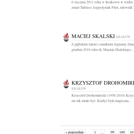
6 stycznia 2011 roku w Krakowie w wieku 8
zmarł Tadeusz Augustyniak Pilot, ratownik
MACIEJ SKALSKI
KRAKÓW
Z głębokim żalem i smutkiem żegnamy Zma
grudnia 2010 roku dr. Macieja Skalskiego...
KRZYSZTOF DROHOMIR
KRAKÓW
Krzysztof Drohomirecki (1958-2010) Krzysz
nie tak miało być. Kiedyś była magiczna...
« poprzednie
1
...
99
100
10