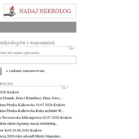
 nekrologów i wspomnień
wisko lub numer ogłoszenia:
+ szukanie zaawansowane
KROLOGI
.2026
Kraków
si Domek, Dora i Klaudiusz, Eliza, Gwo,...
ena Płonka-Kalkowska
10.07.2026
Kraków
ena Płonka-Kalkowska Kuka architekt W...
a Tworzewska-Mikołajewicz
02.07.2026
Kraków
okim żalem żegnamy naszą wieloletnią...
ław Król
26.06.2026
Kraków
rwca 2026 roku odszedł Mistrz Stanisław...