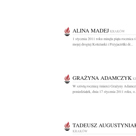
ALINA MADEJ
KRAKÓW
1 stycznia 2011 roku minęła piąta rocznica ś
mojej drogiej Koleżanki i Przyjaciółki dr...
GRAŻYNA ADAMCZYK
K
W szóstą rocznicę śmierci Grażyny Adamc
poniedziałek, dnia 17 stycznia 2011 roku, o.
TADEUSZ AUGUSTYNIA
KRAKÓW