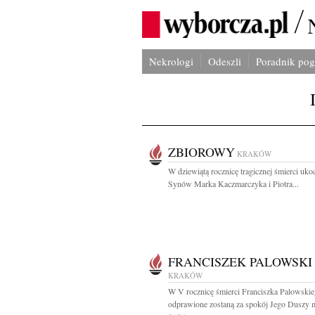
Nekrologi
Odeszli
Poradnik po
ZBIOROWY
KRAKÓW
W dziewiątą rocznicę tragicznej śmierci uk
Synów Marka Kaczmarczyka i Piotra...
FRANCISZEK PALOWSKI
KRAKÓW
W V rocznicę śmierci Franciszka Palowski
odprawione zostaną za spokój Jego Duszy 