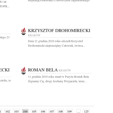
inspiracją Doktoranci Uniwersytetu Jagiellońskiego
1 lat
 TOPR...
KRZYSZTOF DROHOMIRECKI
KRAKÓW
rłego 23
Dnia 21 grudnia 2010 roku odszedł Krzysztof
Drohomirecki nieprzeciętny Człowiek, twórca...
ECKI
ROMAN BELA
KRAKÓW
11 grudnia 2010 roku zmarł w Paryżu Romek Bela
tofie, to
Żegnamy Cię, drogi, kochany Przyjacielu, teraz...
1
102
103
104
105
106
107
108
109
...
125