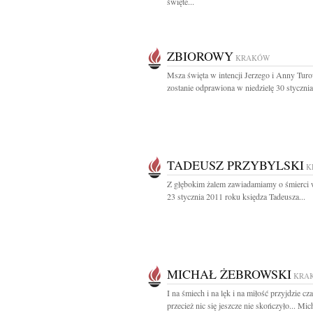
święte...
ZBIOROWY
KRAKÓW
Msza święta w intencji Jerzego i Anny Tu
zostanie odprawiona w niedzielę 30 stycznia.
TADEUSZ PRZYBYLSKI
K
Z głębokim żalem zawiadamiamy o śmierci 
23 stycznia 2011 roku księdza Tadeusza...
MICHAŁ ŻEBROWSKI
KRA
I na śmiech i na lęk i na miłość przyjdzie cz
przecież nic się jeszcze nie skończyło... Mich