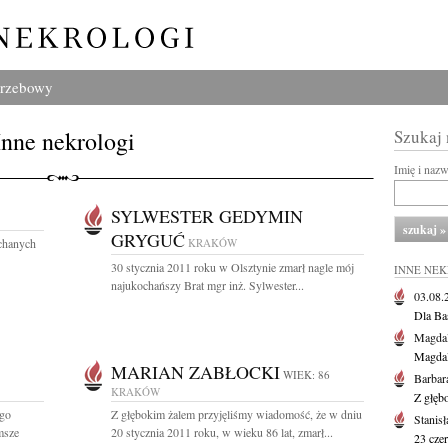
grzebowy
Inne nekrologi
Szukaj
Imię i naz
SYLWESTER GEDYMIN
GRYGUĆ
ochanych
KRAKÓW
30 stycznia 2011 roku w Olsztynie zmarł nagle mój
INNE NE
najukochańszy Brat mgr inż. Sylwester...
03.08
Dla Ba
Magdal
Magdal
MARIAN ZABŁOCKI
WIEK: 86
Barbar
KRAKÓW
Z głęb
ego
Z głębokim żalem przyjęliśmy wiadomość, że w dniu
Stanis
msze
20 stycznia 2011 roku, w wieku 86 lat, zmarł...
23 cze