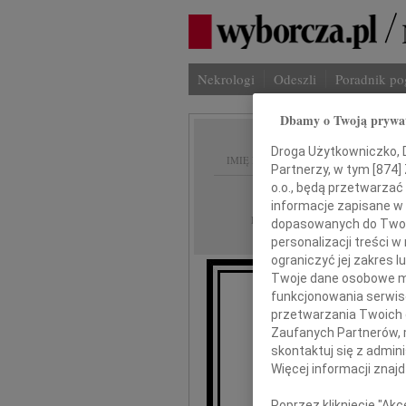
Nekrologi
Odeszli
Poradnik p
Dbamy o Twoją prywa
Droga Użytkowniczko, Dr
IMIĘ I NAZWISKO:
Partnerzy, w tym [
874
]
o.o., będą przetwarzać 
Kraków, Katowic
REGION:
informacje zapisane w
23.11.2010
DATA EMISJI:
dopasowanych do Twoich
personalizacji treści 
ograniczyć jej zakres
Twoje dane osobowe mo
funkcjonowania serwisó
przetwarzania Twoich da
Zaufanych Partnerów, 
skontaktuj się z admin
Wszystkim, któ rzy 
Więcej informacji znaj
Poprzez kliknięcie "Ak