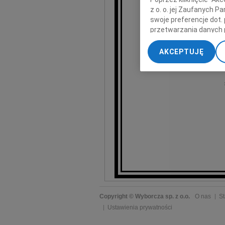
p
z o. o. jej Zaufanych 
swoje preferencje dot.
Je
przetwarzania danych 
„Ustawienia zaawansow
AKCEPTUJĘ
które odby
My, nasi Zaufani Part
dokładnych danych geol
Przechowywanie informa
treści, badnie odbiorcó
Copyright © Wyborcza sp. z o.o.
O nas
St
Ustawienia prywatności