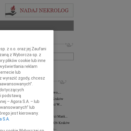
 nekrologów i wspomnień
. z o.o. oraz jej Zaufani
zwisko lub numer ogłoszenia:
ązaną z Wyborcza sp. z
ry plików cookie lub inne
wyświetlania reklam
+ szukanie zaawansowane
ernecie lub
sz wyrazić zgody, chcesz
KROLOGI
 Zaawansowanych”.
8.2026
Kraków
 dotyczących
asi Domek, Dora i Klaudiusz, Eliza, Gwo,...
li podstawą
alena Płonka-Kalkowska
10.07.2026
Kraków
nej – Agora S.A. – lub
lena Płonka-Kalkowska Kuka architekt W...
aawansowanych” lub
 Pittner
03.07.2026
Katowice
rego jest kierowany.
NIENIE Z okazji 11 rocznicy śmierci Marii...
a S.A.
ra Tworzewska-Mikołajewicz
02.07.2026
Kraków
bokim żalem żegnamy naszą wieloletnią...
ypu cookie Wyborczej sp.