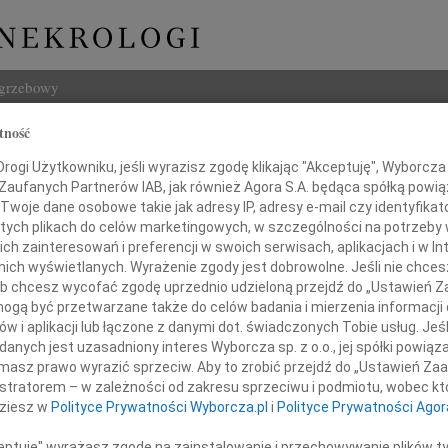
ogrzebowy
tność
Szukaj
ogi Użytkowniku, jeśli wyrazisz zgodę klikając "Akceptuję", Wyborcza sp
Imię i na
 Zaufanych Partnerów IAB, jak również Agora S.A. będąca spółką powi
Twoje dane osobowe takie jak adresy IP, adresy e-mail czy identyfikato
e
 tych plikach do celów marketingowych, w szczególności na potrzeby 
 zainteresowań i preferencji w swoich serwisach, aplikacjach i w Int
w nich wyświetlanych. Wyrażenie zgody jest dobrowolne. Jeśli nie chce
INNE NE
 lub chcesz wycofać zgodę uprzednio udzieloną przejdź do „Ustawień
03.0
gą być przetwarzane także do celów badania i mierzenia informacji
Dla B
w i aplikacji lub łączone z danymi dot. świadczonych Tobie usług. Jeś
Magd
Podziękowanie
nych jest uzasadniony interes Wyborcza sp. z o.o., jej spółki powiąza
Magda
masz prawo wyrazić sprzeciw. Aby to zrobić przejdź do „Ustawień Z
Maria
istratorem – w zależności od zakresu sprzeciwu i podmiotu, wobec któ
uczestniczyli w uroczystościach pogrzebowych
WSPOM
dziesz w
Polityce Prywatności Wyborcza.pl
i
Polityce Prywatności Agor
Barba
Z głę
ceptuję" wyrażasz zgodę na zainstalowanie i przechowywanie plików t