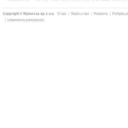
następne »
Copyright © Wyborcza sp. z o.o.
O nas
Staże u nas
Reklama
Polityka 
Ustawienia prywatności