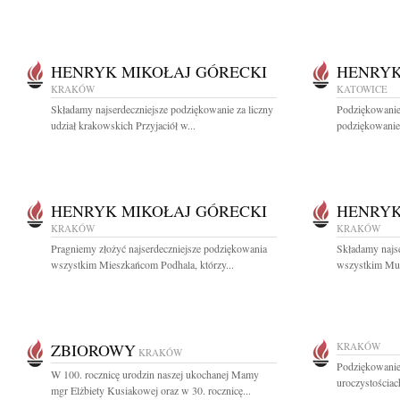
HENRYK MIKOŁAJ GÓRECKI
HENRYK
KRAKÓW
KATOWICE
Składamy najserdeczniejsze podziękowanie za liczny
Podziękowanie
udział krakowskich Przyjaciół w...
podziękowanie 
HENRYK MIKOŁAJ GÓRECKI
HENRYK
KRAKÓW
KRAKÓW
Pragniemy złożyć najserdeczniejsze podziękowania
Składamy najs
wszystkim Mieszkańcom Podhala, którzy...
wszystkim Muzy
ZBIOROWY
KRAKÓW
KRAKÓW
Podziękowanie 
W 100. rocznicę urodzin naszej ukochanej Mamy
uroczystościac
mgr Elżbiety Kusiakowej oraz w 30. rocznicę...