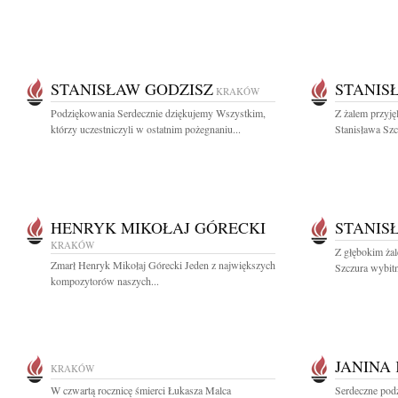
STANISŁAW GODZISZ
STANIS
KRAKÓW
Podziękowania Serdecznie dziękujemy Wszystkim,
Z żalem przyję
którzy uczestniczyli w ostatnim pożegnaniu...
Stanisława Sz
HENRYK MIKOŁAJ GÓRECKI
STANIS
KRAKÓW
Z głębokim ża
Zmarł Henryk Mikołaj Górecki Jeden z największych
Szczura wybitn
kompozytorów naszych...
JANINA
KRAKÓW
W czwartą rocznicę śmierci Łukasza Malca
Serdeczne podz