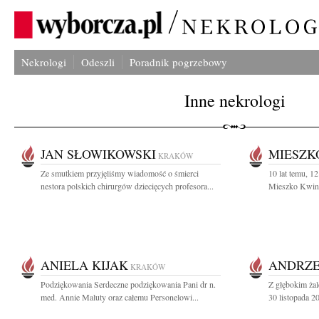
Nekrologi
Odeszli
Poradnik pogrzebowy
Inne nekrologi
JAN SŁOWIKOWSKI
MIESZK
KRAKÓW
Ze smutkiem przyjęliśmy wiadomość o śmierci
10 lat temu, 1
nestora polskich chirurgów dziecięcych profesora...
Mieszko Kwinta
ANIELA KIJAK
ANDRZE
KRAKÓW
Podziękowania Serdeczne podziękowania Pani dr n.
Z głębokim ża
med. Annie Maluty oraz całemu Personelowi...
30 listopada 2