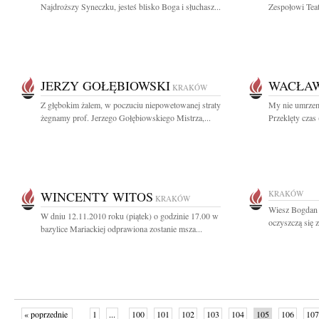
Najdroższy Syneczku, jesteś blisko Boga i słuchasz...
Zespołowi Teat
JERZY GOŁĘBIOWSKI
WACŁAW
KRAKÓW
Z głębokim żalem, w poczuciu niepowetowanej straty
My nie umrzemy
żegnamy prof. Jerzego Gołębiowskiego Mistrza,...
Przeklęty czas 
WINCENTY WITOS
KRAKÓW
KRAKÓW
Wiesz Bogdan c
W dniu 12.11.2010 roku (piątek) o godzinie 17.00 w
oczyszczą się z
bazylice Mariackiej odprawiona zostanie msza...
« poprzednie
1
...
100
101
102
103
104
105
106
107