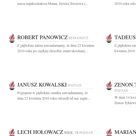
nasza najukochańsza Mama, Siostra,Teściowa i...
2010 roku odsz
ROBERT PANOWICZ
TADEUS
BYDGOSZCZ
Z głębokim żalem zawiadamiamy, że dnia 22 kwietnia
Z głębokim sm
2010 roku po ciężkiej chorobie zmarł ukochany...
kwietnia 2010 r
JANUSZ KOWALSKI
ZENON 
POZNAŃ
POZNAŃ
Pogrążeni w głębokim smutku zawiadamiamy, że
W dniu 14 kwie
dnia 22 kwietnia 2010 roku odszedł od nas nagle...
Zenon Tyklewic
LECH HOŁOWACZ
MARIAN
WIEK: 78
POZNAŃ