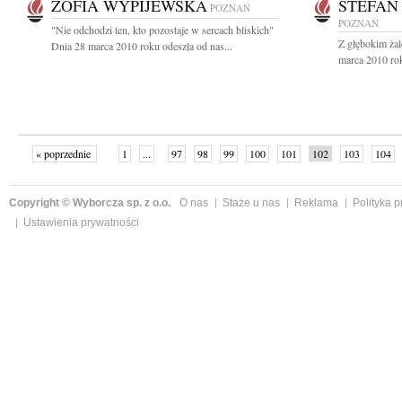
ZOFIA WYPIJEWSKA
STEFAN
POZNAŃ
POZNAŃ
"Nie odchodzi ten, kto pozostaje w sercach bliskich"
Z głębokim ża
Dnia 28 marca 2010 roku odeszła od nas...
marca 2010 roku
« poprzednie
1
...
97
98
99
100
101
102
103
104
Copyright © Wyborcza sp. z o.o.
O nas
Staże u nas
Reklama
Polityka 
Ustawienia prywatności