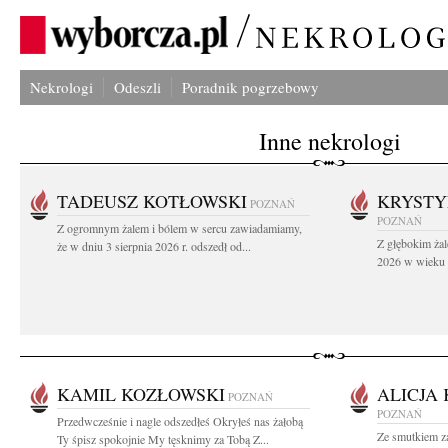
Nekrologi
Odeszli
Poradnik pogrzebowy
Inne nekrologi
TADEUSZ KOTŁOWSKI
KRYST
POZNAŃ
POZNAŃ
Z ogromnym żalem i bólem w sercu zawiadamiamy,
Z głębokim żal
że w dniu 3 sierpnia 2026 r. odszedł od...
2026 w wieku 9
KAMIL KOZŁOWSKI
ALICJA
POZNAŃ
POZNAŃ
Przedwcześnie i nagle odszedłeś Okryłeś nas żałobą
Ze smutkiem z
Ty śpisz spokojnie My tęsknimy za Tobą Z...