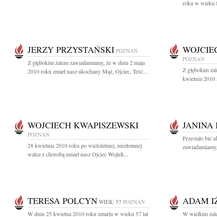
roku w wieku 85
JERZY PRZYSTAŃSKI
WOJCIE
POZNAŃ
POZNAŃ
Z głębokim żalem zawiadamiamy, że w dniu 2 maja
Z głębokim ża
2010 roku zmarł nasz ukochany Mąż, Ojciec, Teść...
kwietnia 2010 
WOJCIECH KWAPISZEWSKI
JANINA
POZNAŃ
Przestało bić 
28 kwietnia 2010 roku po wieloletniej, niezłomnej
zawiadamiamy, 
walce z chorobą umarł nasz Ojciec Wojtek...
TERESA POLCYN
ADAM I
WIEK: 57
POZNAŃ
W dniu 25 kwietna 2010 roku zmarła w wieku 57 lat
W wielkim żal