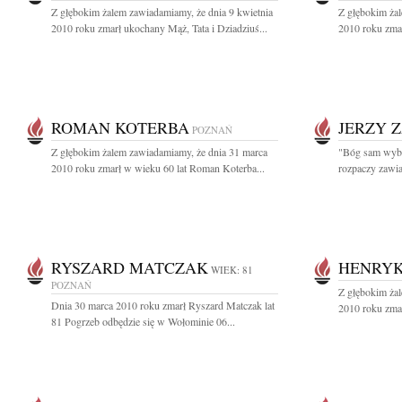
Z głębokim żalem zawiadamiamy, że dnia 9 kwietnia
Z głębokim ża
2010 roku zmarł ukochany Mąż, Tata i Dziadziuś...
2010 roku zmar
ROMAN KOTERBA
JERZY 
POZNAŃ
Z głębokim żalem zawiadamiamy, że dnia 31 marca
"Bóg sam wybr
2010 roku zmarł w wieku 60 lat Roman Koterba...
rozpaczy zawia
RYSZARD MATCZAK
HENRY
WIEK: 81
POZNAŃ
Z głębokim ża
Dnia 30 marca 2010 roku zmarł Ryszard Matczak lat
2010 roku zmar
81 Pogrzeb odbędzie się w Wołominie 06...