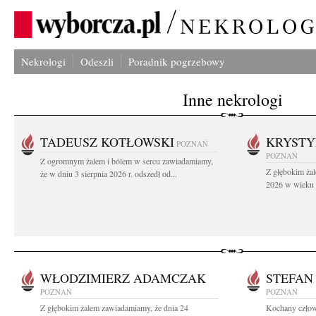
Nekrologi
Odeszli
Poradnik pogrzebowy
Inne nekrologi
TADEUSZ KOTŁOWSKI
KRYST
POZNAŃ
POZNAŃ
Z ogromnym żalem i bólem w sercu zawiadamiamy,
Z głębokim żal
że w dniu 3 sierpnia 2026 r. odszedł od...
2026 w wieku 9
WŁODZIMIERZ ADAMCZAK
STEFAN
POZNAŃ
POZNAŃ
Z głębokim żalem zawiadamiamy, że dnia 24
Kochany człowi