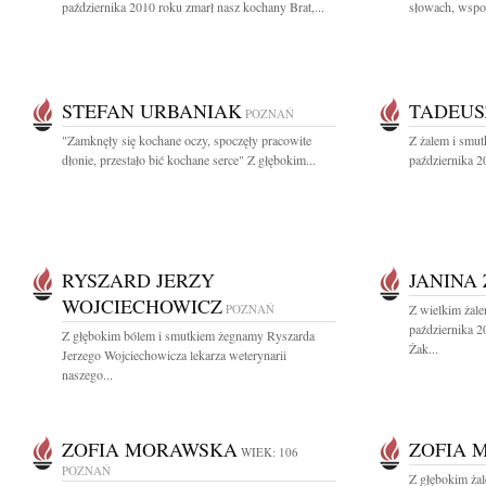
października 2010 roku zmarł nasz kochany Brat,...
słowach, wspom
STEFAN URBANIAK
TADEUS
POZNAŃ
"Zamknęły się kochane oczy, spoczęły pracowite
Z żalem i smu
dłonie, przestało bić kochane serce" Z głębokim...
października 2
RYSZARD JERZY
JANINA
WOJCIECHOWICZ
POZNAŃ
Z wielkim żal
października 2
Z głębokim bólem i smutkiem żegnamy Ryszarda
Żak...
Jerzego Wojciechowicza lekarza weterynarii
naszego...
ZOFIA MORAWSKA
ZOFIA 
WIEK: 106
POZNAŃ
Z głębokim ża