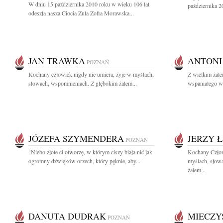
W dniu 15 października 2010 roku w wieku 106 lat
października 20
odeszła nasza Ciocia Zula Zofia Morawska...
JAN TRAWKA
ANTONI
POZNAŃ
Kochany człowiek nigdy nie umiera, żyje w myślach,
Z wielkim żal
słowach, wspomnieniach. Z głębokim żalem...
wspaniałego wy
JÓZEFA SZYMENDERA
JERZY Ł
POZNAŃ
"Niebo złote ci otworzę, w którym ciszy biała nić jak
Kochany Człow
ogromny dźwięków orzech, który pęknie, aby...
myślach, słow
żalem...
DANUTA DUDRAK
MIECZY
POZNAŃ