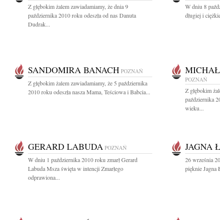
Z głębokim żalem zawiadamiamy, że dnia 9
W dniu 8 paźdz
października 2010 roku odeszła od nas Danuta
długiej i ciężk
Dudrak...
SANDOMIRA BANACH
MICHAŁ
POZNAŃ
POZNAŃ
Z głębokim żalem zawiadamiamy, że 5 października
Z głębokim ża
2010 roku odeszła nasza Mama, Teściowa i Babcia...
października 2
wieku...
GERARD LABUDA
JAGNA 
POZNAŃ
W dniu 1 października 2010 roku zmarł Gerard
26 września 20
Labuda Msza święta w intencji Zmarłego
pięknie Jagna 
odprawiona...