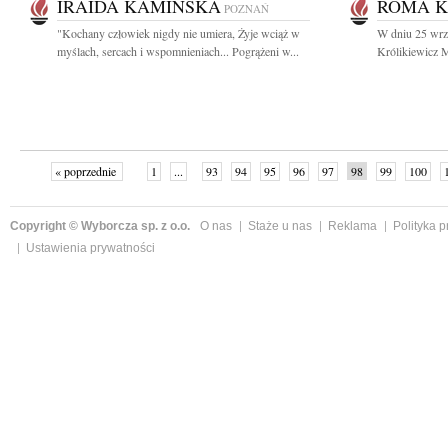
IRAIDA KAMIŃSKA
ROMA K
POZNAŃ
"Kochany człowiek nigdy nie umiera, Żyje wciąż w
W dniu 25 wrz
myślach, sercach i wspomnieniach... Pogrążeni w...
Królikiewicz M
« poprzednie
1
...
93
94
95
96
97
98
99
100
następne »
Copyright © Wyborcza sp. z o.o.
O nas
Staże u nas
Reklama
Polityka 
Ustawienia prywatności