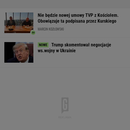
Wypadek w Wielkopolsce. Policja: Kobieta
zostawiła swojego syna
Dramat uczestników pielgrzymki. Runął na
nich konar drzewa
Komornik zajął konto szpitala. "Działanie bez
precedensu"
Pierwsza szczepionka mRNA przeciw grypie
zatwierdzona w USA