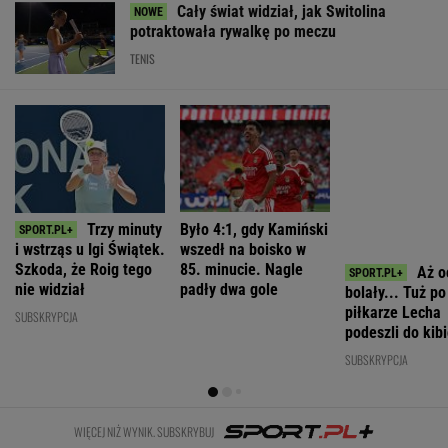
i wstrząs u Igi Świątek.
wszedł na boisko w
bolały... Tuż p
Szkoda, że Roig tego
85. minucie. Nagle
piłkarze Lecha
nie widział
padły dwa gole
podeszli do kib
"Słuchajcie!"
SUBSKRYPCJA
SUBSKRYPCJA
WIĘCEJ NIŻ WYNIK. SUBSKRYBUJ
POLITYKA
Niemcy. Polska
To Morawiecki
Muzułmanin i
Romanowski w
weźmie udział
robił na
narodowiec.
klasztorze?
w rozmowach o
uroczystości
Kim jest raper,