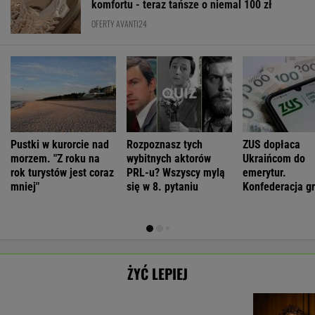
komfortu - teraz tańsze o niemal 100 zł
OFERTY AVANTI24
Pustki w kurorcie nad
Rozpoznasz tych
ZUS dopłaca
morzem. "Z roku na
wybitnych aktorów
Ukraińcom do
rok turystów jest coraz
PRL-u? Wszyscy mylą
emerytur.
mniej"
się w 8. pytaniu
Konfederacja gr
ale zapomina o
rzeczy
ŻYĆ LEPIEJ