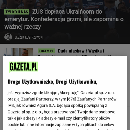
ZUS dopłaca Ukraińcom do
emerytur. Konfederacja grzmi, ale zapomina o
ważnej rzeczy
LESZEK KOSTRZEWSKI
Duda ułaskawił Wąsika i
Kamińskiego, jego nie. "Skazał mnie Pan na
karę śmierci"
Droga Użytkowniczko, Drogi Użytkowniku,
Znów przyczepili się do
Lewandowskiej. Aż trudno mi uwierzyć, o co
poszło
jeśli wyrazisz zgodę klikając „Akceptuję”, Gazeta.pl sp. z o.o.
oraz jej Zaufani Partnerzy, w tym [
676
] Zaufanych Partnerów
KINGA MOLENDA
IAB, jak również Agora S.A. będąca spółką powiązaną z
Gazeta.pl sp. z o.o., będą przetwarzać Twoje dane osobowe
Jamy karne, pobicia. Ukraina
takie jak adresy IP, adresy e-mail czy identyfikatory plików
ma problem z jednostką
cookie lub inne informacje zapisane w tych plikach do celów
SUBSKRYPCJA