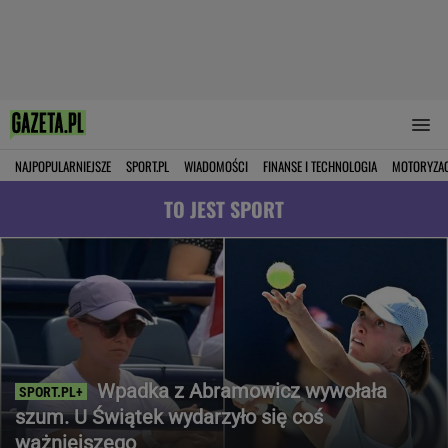
NAJPOPULARNIEJSZE
SPORT.PL
WIADOMOŚCI
FINANSE I TECHNOLOGIA
MOTORYZA
TO JEST SPORT
Wpadka z Abramowicz wywołała
szum. U Świątek wydarzyło się coś
ważniejszego