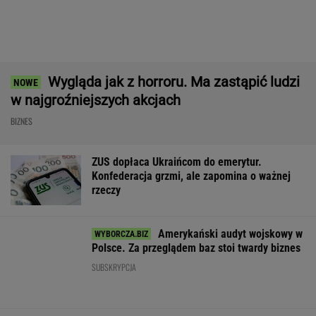
Ten robot nie ma sobie równych. Myje i
odkurza, gdy ty odpoczywasz, a cena?
Doskonała!
REKLAMA IROBOT
Zmiany w 500 plus dla seniora. W 2027 r.
więcej osób ma dostać pieniądze
BIZNES
Rekord w Orlenie i nagła reakcja
byłego prezesa. Poszło o kierowców
BIZNES
Poszły przelewy. 100 mld dol. wypłacone. Ale
Donald Trump tego nie odpuści
BIZNES