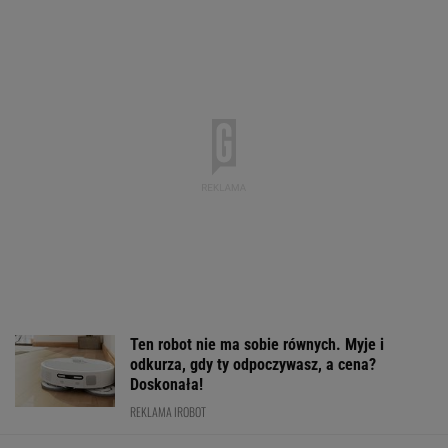
Zobaczył napis i był
Rekordowy kwartał
Państwo zapłac
pewien, że przegrał.
Orlenu. Zysk netto
problem z loka
Wyrzucił kupon wart
wystrzelił, a stacje za
Do Sejmu trafił
milion
granicą ratują marże
pomysł
WALUTY I GIEŁDA
EUR
USD
CHF
GBP
WIG
4,3011
3,7326
4,5950
5,0220
152 152,63
-0,03%
-0,03%
-0,01%
-0,03%
0,71%