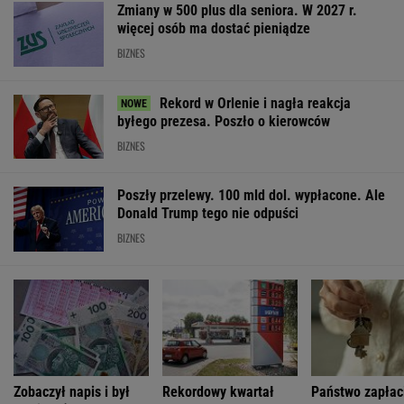
SPRAWDŹ NOTOWANIA
Notowania dostarcza VIA24ONLINE
MATERIAŁY PROMOCYJNE
PRZEWAGA DZIĘKI TECHNICE