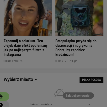
Fotopułapka przyda się do
Zapomnij o solarium. Ten
obserwacji i nagrywania.
olejek daje efekt opalenizny
Dobra, by zapobiec
jak po najlepszym filtrze z
kradzieżom!
Instagrama
OFERTY CZTERY KĄTY
OFERTY AVANTI24
Wybierz miasto
PEŁNA POGODA
Załaduj ponownie
Jakość powietrza:
-