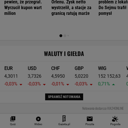
Pierwsza taka hybryda w historii Audi Sport. RS
5 wykorzystuje elektryfikację bez półśrodków
Największa zmiana w quattro od lat. Nowe
Audi RS 5 rozdziela moment w zupełnie nowy
sposób
Moc to tylko początek. Największym
osiągnięciem nowego Audi RS 5 może być
prowadzenie
Czy rasowy model RS może być hybrydą plug-
in? Nowe RS 5 odpowiada jednoznacznie
MOTORYZACJA
Quiz
Wideo
Gazeta.pl
Poczta
Pogoda