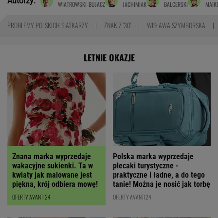
Autorzy:
WIATROWSKI-BUJACZ
JACHIMIAK
BALCERSKI
MAIK
PROBLEMY POLSKICH SIATKARZY
ZNAK Z '30'
WISŁAWA SZYMBORSKA
LETNIE OKAZJE
Polska marka wyprzedaje
Znana marka wyprzedaje
plecaki turystyczne -
wakacyjne sukienki. Ta w
praktyczne i ładne, a do tego
kwiaty jak malowane jest
tanie! Można je nosić jak torbę
piękna, krój odbiera mowę!
OFERTY AVANTI24
OFERTY AVANTI24