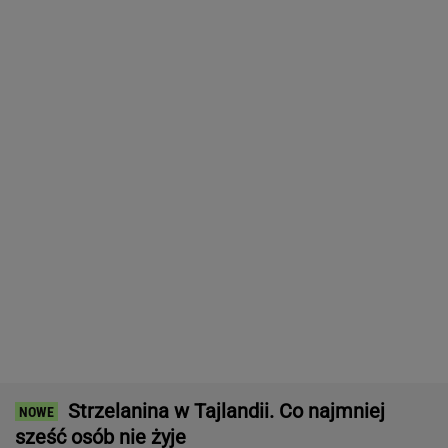
Nie będzie nowej umowy TVP z Kościołem.
Obowiązuje ta podpisana przez Kurskiego
MARCIN KOZŁOWSKI
Trump skomentował negocjacje
ws.wojny w Ukrainie