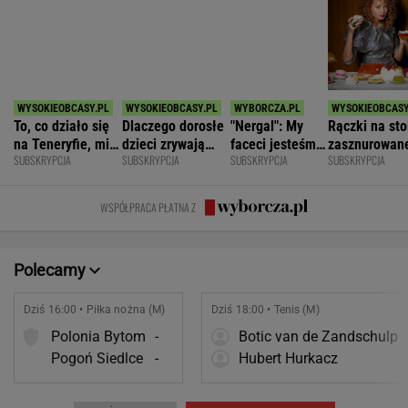
To, co działo się
Dlaczego dorosłe
"Nergal": My
Rączki na sto
na Teneryfie, mi
dzieci zrywają
faceci jesteśmy
zasznurowan
SUBSKRYPCJA
SUBSKRYPCJA
SUBSKRYPCJA
SUBSKRYPCJA
się należało. Nie
kontakt z
z natury
usta. Byłam
myślałam, że to
rodzicami?
niepełnosprawni
wychowana w
złe
emocjonalnie
dużej dyscypl
WSPÓŁPRACA PŁATNA Z
Polecamy
Dziś 16:00 • Piłka nożna (M)
Dziś 18:00 • Tenis (M)
Polonia Bytom
-
Botic van de Zandschulp
Pogoń Siedlce
-
Hubert Hurkacz