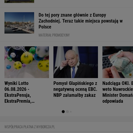
Ewa Woydyłło: dziś ja jestem głupiutka i
wystraszona. Przepraszam Igę Świątek
Wojciech Szot: 13 książek, na które czekam
nie tylko po wakacjach
Ich romans śledził cały świat. 30 lat później
uwagę kradną ich dzieci
Zachwyciła w "Odysei" Nolana, ale od roku nie
dostała żadnej roli