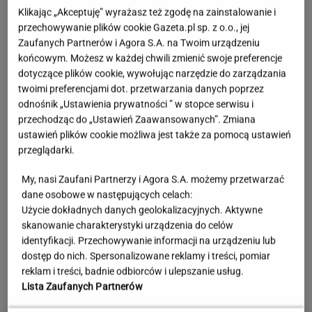
Klikając „Akceptuję” wyrażasz też zgodę na zainstalowanie i
przechowywanie plików cookie Gazeta.pl sp. z o.o., jej
Zaufanych Partnerów i Agora S.A. na Twoim urządzeniu
końcowym. Możesz w każdej chwili zmienić swoje preferencje
dotyczące plików cookie, wywołując narzędzie do zarządzania
twoimi preferencjami dot. przetwarzania danych poprzez
odnośnik „Ustawienia prywatności ” w stopce serwisu i
przechodząc do „Ustawień Zaawansowanych”. Zmiana
ustawień plików cookie możliwa jest także za pomocą ustawień
przeglądarki.
My, nasi Zaufani Partnerzy i Agora S.A. możemy przetwarzać
Córka Cruise'a i Holmes zagrała w teatrze.
dane osobowe w następujących celach:
Tyle osób przyszło na jej występ
Użycie dokładnych danych geolokalizacyjnych. Aktywne
skanowanie charakterystyki urządzenia do celów
identyfikacji. Przechowywanie informacji na urządzeniu lub
Rekord padł w niewielkim stawie. Taki okaz
dostęp do nich. Spersonalizowane reklamy i treści, pomiar
trafia się bardzo rzadko
reklam i treści, badnie odbiorców i ulepszanie usług.
Lista Zaufanych Partnerów