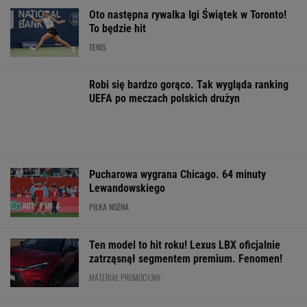
Pucharowa wygrana Chicago. 64 minuty
Lewandowskiego
PIŁKA NOŻNA
Ten model to hit roku! Lexus LBX oficjalnie
zatrząsnął segmentem premium. Fenomen!
MATERIAŁ PROMOCYJNY
Cały świat widział, jak Switolina
potraktowała rywalkę po meczu
TENIS
Trzy minuty
Było 4:1, gdy Kamiński
Aż o