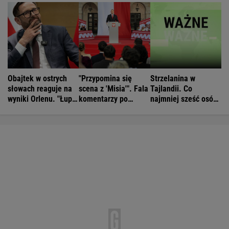
Obajtek w ostrych
"Przypomina się
Strzelanina w
słowach reaguje na
scena z 'Misia'". Fala
Tajlandii. Co
wyniki Orlenu. "Łupi
komentarzy po
najmniej sześć osób
kierowców"
rocznicy
nie żyje
Nawrockiego