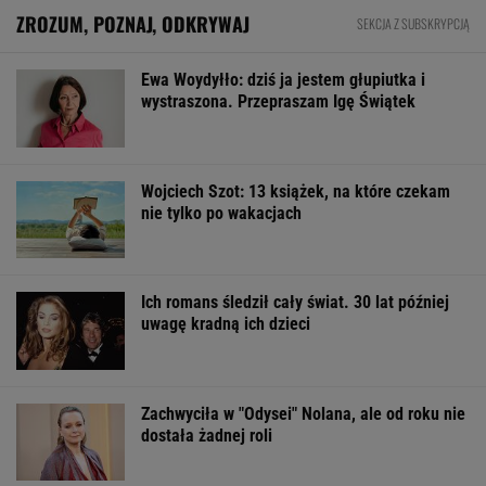
FINANSE I TECHNOLOGIA
Wygląda jak z horroru. Ma zastąpić ludzi
w najgroźniejszych akcjach
BIZNES
ZUS dopłaca Ukraińcom do emerytur.