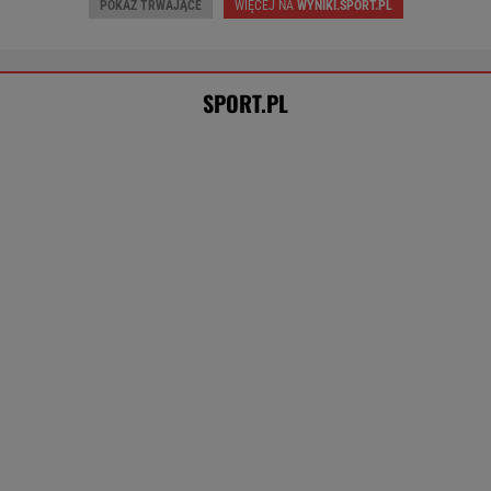
POKAŻ TRWAJĄCE
WIĘCEJ NA
WYNIKI.SPORT.PL
SPORT.PL
Wpadka z Abramowicz wywołała
szum. U Świątek wydarzyło się coś