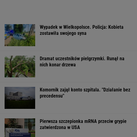
Do tej pory znane głównie z Europy
Zachodniej. Teraz takie miejsca powstają w
Polsce
MATERIAŁ PROMOCYJNY
Wyniki Lotto
Pomysł Glapińskiego z
Nadciąga OKI. 
06.08.2026 -
negatywną oceną EBC.
weto Nawrocki
EkstraPensja,
NBP załamałby zakaz
Minister Domań
EkstraPremia,
odpowiada
Kaskada, Lotto,
LottoPlus, MiniLotto,
MultiMulti
WSPÓŁPRACA PŁATNA Z WYBORCZA.PL
ZROZUM, POZNAJ, ODKRYWAJ
SEKCJA Z SUBSKRYPCJĄ