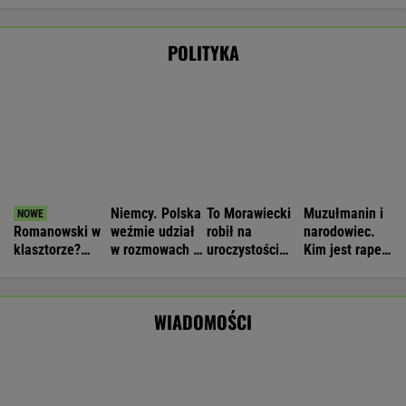
Opus Dei
zagrożeniach
Nawrockiego.
który wystąpił
reaguje na
Jest nagranie.
przed
słowa Bodnara
"Skandal"
Nawrockim?
WIADOMOŚCI
Strzelanina w Tajlandii. Co najmniej
sześć osób nie żyje