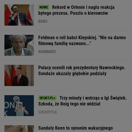
Rekord w Orlenie i nagła reakcja
byłego prezesa. Poszło o kierowców
BIZNES
Feldman o roli babci Kiepskiej. "Nie na darmo
filmową familię nazwano..."
WIADOMOŚCI
Polacy ocenili rok prezydentury Nawrockiego.
Sondaże ukazały głębokie podziały
Trzy minuty i wstrząs u Igi Świątek.
Szkoda, że Roig tego nie widział
SUBSKRYPCJA
Sandały Keen to synonim wakacyjnego