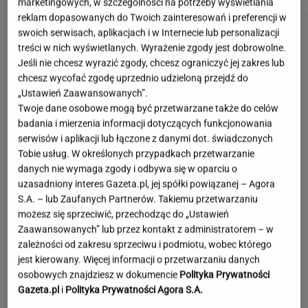
marketingowych, w szczególności na potrzeby wyświetlania
reklam dopasowanych do Twoich zainteresowań i preferencji w
Trump skomentował negocjacje ws.wojny w
swoich serwisach, aplikacjach i w Internecie lub personalizacji
Ukrainie. "Są już pewne postępy"
treści w nich wyświetlanych. Wyrażenie zgody jest dobrowolne.
Jeśli nie chcesz wyrazić zgody, chcesz ograniczyć jej zakres lub
chcesz wycofać zgodę uprzednio udzieloną przejdź do
„Ustawień Zaawansowanych”.
Księżniczka musi iść do wojska. Tyle czasu
Twoje dane osobowe mogą być przetwarzane także do celów
spędzi w armii
badania i mierzenia informacji dotyczących funkcjonowania
serwisów i aplikacji lub łączone z danymi dot. świadczonych
Tobie usług. W określonych przypadkach przetwarzanie
danych nie wymaga zgody i odbywa się w oparciu o
Urzędnicy pukają do domów. Chcą paragonów
uzasadniony interes Gazeta.pl, jej spółki powiązanej – Agora
MATERIAŁ PROMOCYJNY
S.A. – lub Zaufanych Partnerów. Takiemu przetwarzaniu
możesz się sprzeciwić, przechodząc do „Ustawień
Zaawansowanych” lub przez kontakt z administratorem – w
zależności od zakresu sprzeciwu i podmiotu, wobec którego
jest kierowany. Więcej informacji o przetwarzaniu danych
osobowych znajdziesz w dokumencie
Polityka Prywatności
Gazeta.pl
i
Polityka Prywatności Agora S.A.