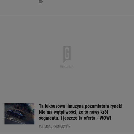
Ta luksusowa limuzyna pozamiatała rynek!
Nie ma wątpliwości, że to nowy król
segmentu. I jeszcze ta oferta - WOW!
MATERIAŁ PROMOCYJNY
Oto następna rywalka Igi Świątek w Toronto!
To będzie hit
TENIS
Robi się bardzo gorąco. Tak wygląda ranking
UEFA po meczach polskich drużyn