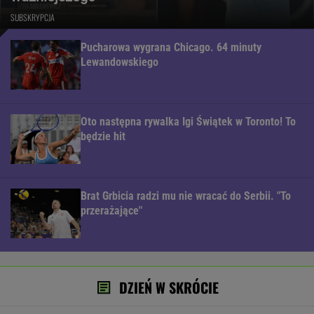
SUBSKRYPCJA
Pucharowa wygrana Chicago. 64 minuty
Lewandowskiego
Oto następna rywalka Igi Świątek w Toronto! To
będzie hit
Brat Grbicia radzi mu nie wracać do Serbii. "To
przerażające"
DZIEŃ W SKRÓCIE