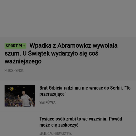
ważniejszego
SUBSKRYPCJA
Brat Grbicia radzi mu nie wracać do Serbii. "To
przerażające"
SIATKÓWKA
Tysiące osób zrobi to we wrześniu. Powód
może cię zaskoczyć
MATERIAŁ PROMOCYJNY,
18+