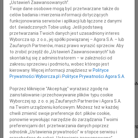
„Ustawień Zaawansowanych”.
Twoje dane osobowe mogą być przetwarzane także do
celów badania i mierzenia informacji dotyczących
funkcjonowania serwisów i aplikacji lub łączone z danymi
dot. świadczonych Tobie usług. Jeśli podstawą
przetwarzania Twoich danych jest uzasadniony interes
Wyborcza sp. z o.o., jej spółki powiązanej – Agora S.A. – lub
Zaufanych Partnerów, masz prawo wyrazić sprzeciw. Aby
mgr inż.
to zrobić przejdź do „Ustawień Zaawansowanych” lub
skontaktuj się z administratorem – w zależności od
Piotr Dziubański
zakresu sprzeciwu i podmiotu, wobec którego jest
kierowany. Więcej informacji znajdziesz w
Polityce
Prywatności Wyborcza.pl
i
Polityce Prywatności Agora S.A.
nasz Kolega i jednocześnie wspólnik grupy Adga
Poprzez kliknięcie "Akceptuję" wyrażasz zgodę na
Piotr ukończył studia z chemii
zainstalowanie i przechowywanie plików typu cookie
Wyborczej sp. z o. o. jej Zaufanych Partnerów i Agora S.A.
na Politechnice Warszawskiej.
na Twoim urządzeniu końcowym. Możesz też w każdej
chwili zmienić swoje preferencje dot. plików cookie,
Chętnie dzielił się z nami unikalną wiedzą
ponownie wywołując narzędzie do zarządzania Twoimi
preferencjami dot. przetwarzania danych poprzez
i swoimi doświadczeniami z zakresu strategiczne
odnośnik „Ustawienia prywatności” w stopce serwisu i
planowania i zarządzania przedsięwzięciami,
przechodząc do sekcji „Ustawienia zaawansowane”.