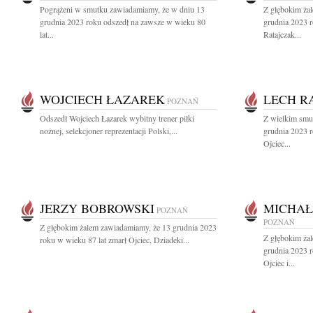
Pogrążeni w smutku zawiadamiamy, że w dniu 13
Z głębokim ża
grudnia 2023 roku odszedł na zawsze w wieku 80
grudnia 2023 r
lat...
Ratajczak...
WOJCIECH ŁAZAREK
LECH R
POZNAŃ
Odszedł Wojciech Łazarek wybitny trener piłki
Z wielkim smu
nożnej, selekcjoner reprezentacji Polski,...
grudnia 2023 
Ojciec...
JERZY BOBROWSKI
MICHAŁ
POZNAŃ
POZNAŃ
Z głębokim żalem zawiadamiamy, że 13 grudnia 2023
Z głębokim ża
roku w wieku 87 lat zmarł Ojciec, Dziadeki...
grudnia 2023 
Ojciec i...