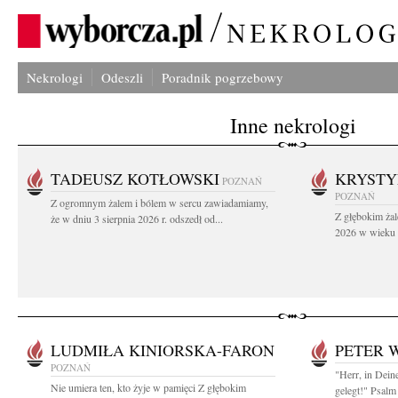
Nekrologi
Odeszli
Poradnik pogrzebowy
Inne nekrologi
TADEUSZ KOTŁOWSKI
KRYST
POZNAŃ
POZNAŃ
Z ogromnym żalem i bólem w sercu zawiadamiamy,
Z głębokim żal
że w dniu 3 sierpnia 2026 r. odszedł od...
2026 w wieku 9
LUDMIŁA KINIORSKA-FARON
PETER 
POZNAŃ
"Herr, in Dein
Nie umiera ten, kto żyje w pamięci Z głębokim
gelegt!" Psalm