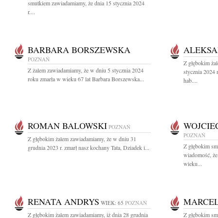
smutkiem zawiadamiamy, że dnia 15 stycznia 2024
r....
BARBARA BORSZEWSKA
ALEKSA
POZNAŃ
Z głębokim ża
Z żalem zawiadamiamy, że w dniu 5 stycznia 2024
stycznia 2024 
roku zmarła w wieku 67 lat Barbara Borszewska...
hab....
ROMAN BALOWSKI
WOJCIE
POZNAŃ
POZNAŃ
Z głębokim żalem zawiadamiamy, że w dniu 31
Z głębokim smu
grudnia 2023 r. zmarł nasz kochany Tata, Dziadek i...
wiadomość, że
wieku...
RENATA ANDRYS
MARCEL
WIEK: 65
POZNAŃ
Z głębokim żalem zawiadamiamy, iż dnia 28 grudnia
Z głębokim sm