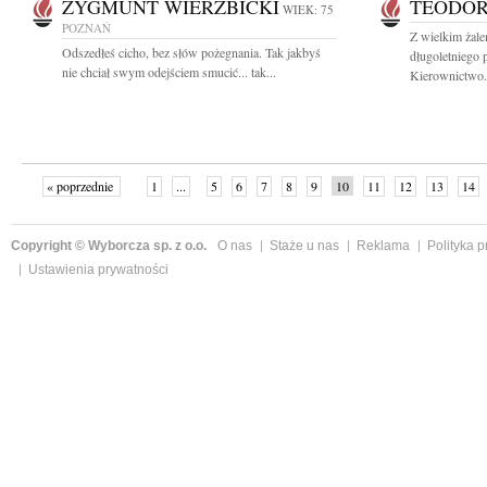
ZYGMUNT WIERZBICKI
TEODO
WIEK: 75
POZNAŃ
Z wielkim żal
Odszedłeś cicho, bez słów pożegnania. Tak jakbyś
długoletniego
nie chciał swym odejściem smucić... tak...
Kierownictwo.
« poprzednie
1
...
5
6
7
8
9
10
11
12
13
14
Copyright © Wyborcza sp. z o.o.
O nas
Staże u nas
Reklama
Polityka 
Ustawienia prywatności