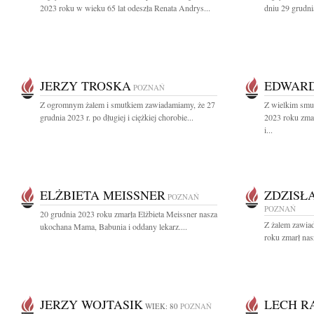
2023 roku w wieku 65 lat odeszła Renata Andrys...
dniu 29 grudni
JERZY TROSKA
EDWARD
POZNAŃ
Z ogromnym żalem i smutkiem zawiadamiamy, że 27
Z wielkim smu
grudnia 2023 r. po długiej i ciężkiej chorobie...
2023 roku zma
i...
ELŻBIETA MEISSNER
ZDZISŁ
POZNAŃ
POZNAŃ
20 grudnia 2023 roku zmarła Elżbieta Meissner nasza
Z żalem zawia
ukochana Mama, Babunia i oddany lekarz....
roku zmarł nas
JERZY WOJTASIK
LECH R
WIEK: 80
POZNAŃ