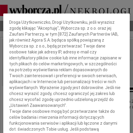
Dbamy o Twoją prywatność
Droga Użytkowniczko, Drogi Użytkowniku, jeśli wyrazisz
Nekrologi
Odeszli
Poradnik pogrzebowy
zgodę klikając "Akceptuję", Wyborcza sp. z o.o. oraz jej
Zaufani Partnerzy, w tym [
872
] Zaufanych Partnerów IAB,
jak również Agora S.A. będąca spółką powiązaną z
Wyborcza sp. z o.o., będą przetwarzać Twoje dane
Piotr Dąbrowski
osobowe takie jak adresy IP, adresy e-mail czy
IMIĘ I NAZWISKO:
identyfikatory plików cookie lub inne informacje zapisane w
tych plikach do celów marketingowych, w szczególności
Poznań
REGION:
na potrzeby wyświetlania reklam dopasowanych do
30.01.2024
DATA EMISJI:
Twoich zainteresowań i preferencji w swoich serwisach,
aplikacjach i w Internecie lub personalizacji treści w nich
wyświetlanych. Wyrażenie zgody jest dobrowolne. Jeśli nie
chcesz wyrazić zgody, chcesz ograniczyć jej zakres lub
chcesz wycofać zgodę uprzednio udzieloną przejdź do
Z głębokim żalem zawiadamiamy, że w dniu 14 stycznia 
„Ustawień Zaawansowanych”.
odszedł na zawsze nasz ukochany Mąż, Zięć, Szwagier 
Twoje dane osobowe mogą być przetwarzane także do
celów badania i mierzenia informacji dotyczących
Piotr Dąbrowski
funkcjonowania serwisów i aplikacji lub łączone z danymi
dot. świadczonych Tobie usług. Jeśli podstawą