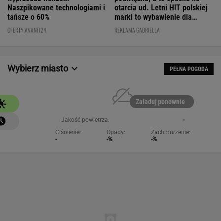
otarcia ud. Letni HIT polskiej
Naszpikowane technologiami i
marki to wybawienie dla
tańsze o 60%
kobiet!
REKLAMA GABRIELLA
OFERTY AVANTI24
Wybierz miasto
PEŁNA POGODA
Załaduj ponownie
Jakość powietrza:
-
Ciśnienie:
Opady:
Zachmurzenie:
-
-%
-%