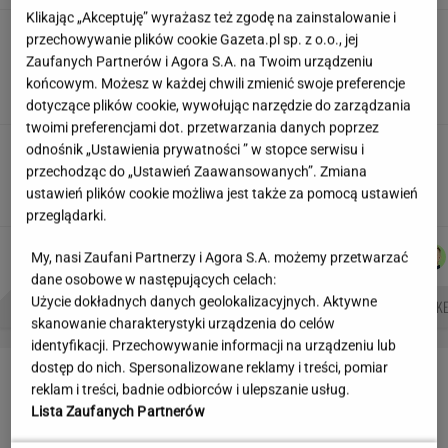
Klikając „Akceptuję” wyrażasz też zgodę na zainstalowanie i
"Wiem, kto ma jakie lęki,
przechowywanie plików cookie Gazeta.pl sp. z o.o., jej
halucynacje, znam PESEL-e". Tajemnice
Zaufanych Partnerów i Agora S.A. na Twoim urządzeniu
pacjentów słyszy cała stołówka
końcowym. Możesz w każdej chwili zmienić swoje preferencje
SUBSKRYPCJA
dotyczące plików cookie, wywołując narzędzie do zarządzania
twoimi preferencjami dot. przetwarzania danych poprzez
Zaskakująca lista gości na urodzinach
odnośnik „Ustawienia prywatności ” w stopce serwisu i
Solorza. Pojawiły się jego dzieci
przechodząc do „Ustawień Zaawansowanych”. Zmiana
ustawień plików cookie możliwa jest także za pomocą ustawień
przeglądarki.
DANIEL
MARCIN
MICHAŁ
JOANNA
Autorzy:
My, nasi Zaufani Partnerzy i Agora S.A. możemy przetwarzać
MAIKOWSKI
KOZŁOWSKI
TRELA
CHOJNACKA
dane osobowe w następujących celach:
Użycie dokładnych danych geolokalizacyjnych. Aktywne
NAJWIĘKSZA JASKINIA ŚWIATA
BIAŁE LINIE NA SWOICH OKNACH
ATAK HAKE
skanowanie charakterystyki urządzenia do celów
identyfikacji. Przechowywanie informacji na urządzeniu lub
LETNIE OKAZJE
dostęp do nich. Spersonalizowane reklamy i treści, pomiar
reklam i treści, badnie odbiorców i ulepszanie usług.
Lista Zaufanych Partnerów