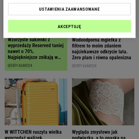
USTAWIENIA ZAAWANSOWANE
AKCEPTUJĘ
Wzorzyste sukienki z
Wodoodporna mgiełka z
wyprzedaży Reserved taniej
filtrem to moim zdaniem
nawet o 70%.
najciekawsze odkrycie lata.
Najpiękniejsze znikają w
Zero plam i równa opalenizna
mig
OFERTY AVANTI24
OFERTY AVANTI24
Wygląda zmysłowo jak
W WITTCHEN ruszyła wielka
podwiązka, a to opaska na
wyprzedaż walizek.