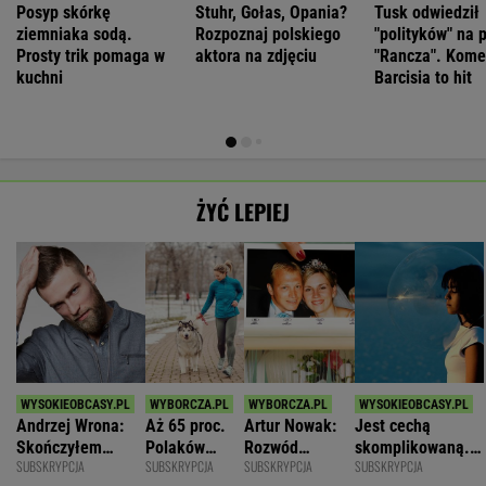
Posyp skórkę
Stuhr, Gołas, Opania?
Tusk odwiedził
ziemniaka sodą.
Rozpoznaj polskiego
"polityków" na 
Prosty trik pomaga w
aktora na zdjęciu
"Rancza". Kome
kuchni
Barcisia to hit
ŻYĆ LEPIEJ
Andrzej Wrona:
Aż 65 proc.
Artur Nowak:
Jest cechą
Skończyłem
Polaków
Rozwód
skomplikowaną.
SUBSKRYPCJA
SUBSKRYPCJA
SUBSKRYPCJA
SUBSKRYPCJA
karierę, bo
odczuwa
odsłania dużo
Sprawia, że silniej