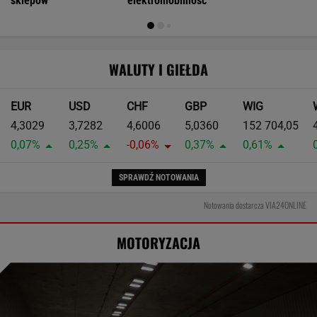
sklepów
elektromobilność
WALUTY I GIEŁDA
EUR
USD
CHF
GBP
WIG
4,3029
3,7282
4,6006
5,0360
152 704,05
0,07%
0,25%
-0,06%
0,37%
0,61%
SPRAWDŹ NOTOWANIA
Notowania dostarcza VIA24ONLINE
MOTORYZACJA