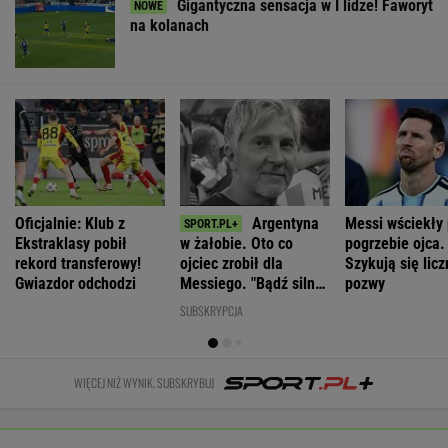
Gigantyczna sensacja w I lidze! Faworyt
na kolanach
Oficjalnie: Klub z
Argentyna
Messi wściekły
Ekstraklasy pobił
w żałobie. Oto co
pogrzebie ojca.
rekord transferowy!
ojciec zrobił dla
Szykują się lic
Gwiazdor odchodzi
Messiego. "Bądź silny,
pozwy
Leo"
SUBSKRYPCJA
WIĘCEJ NIŻ WYNIK. SUBSKRYBUJ