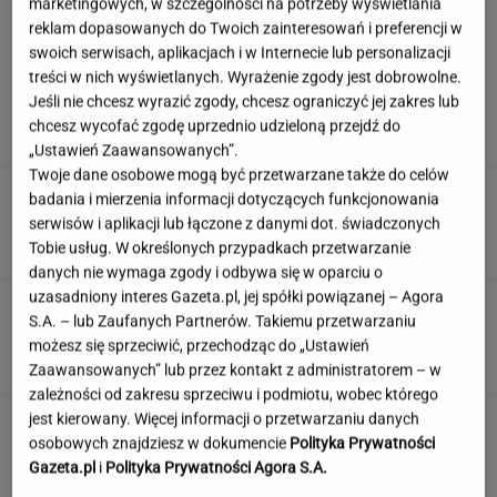
marketingowych, w szczególności na potrzeby wyświetlania
reklam dopasowanych do Twoich zainteresowań i preferencji w
swoich serwisach, aplikacjach i w Internecie lub personalizacji
treści w nich wyświetlanych. Wyrażenie zgody jest dobrowolne.
Matki chcą opóźnić pierwszą
miesiączkę córek. Eksperci wyjaśniają
Jeśli nie chcesz wyrazić zgody, chcesz ograniczyć jej zakres lub
chcesz wycofać zgodę uprzednio udzieloną przejdź do
„Ustawień Zaawansowanych”.
Twoje dane osobowe mogą być przetwarzane także do celów
Quiz wspominkowy. Pamiętasz PRL?
badania i mierzenia informacji dotyczących funkcjonowania
Przekonaj się i zdobądź chociaż 9/13!
serwisów i aplikacji lub łączone z danymi dot. świadczonych
Tobie usług. W określonych przypadkach przetwarzanie
danych nie wymaga zgody i odbywa się w oparciu o
uzasadniony interes Gazeta.pl, jej spółki powiązanej – Agora
Węgiel przerwała występ. "Uważajcie na
S.A. – lub Zaufanych Partnerów. Takiemu przetwarzaniu
siebie"
możesz się sprzeciwić, przechodząc do „Ustawień
Zaawansowanych” lub przez kontakt z administratorem – w
zależności od zakresu sprzeciwu i podmiotu, wobec którego
jest kierowany. Więcej informacji o przetwarzaniu danych
Zanim chleb trafi do twojego koszyka. Zobacz,
jak powstaje pieczywo
osobowych znajdziesz w dokumencie
Polityka Prywatności
Gazeta.pl
i
Polityka Prywatności Agora S.A.
MATERIAŁ PROMOCYJNY