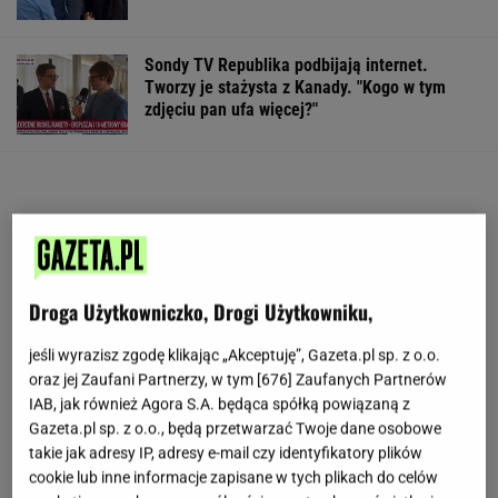
Sondy TV Republika podbijają internet.
Tworzy je stażysta z Kanady. "Kogo w tym
zdjęciu pan ufa więcej?"
Droga Użytkowniczko, Drogi Użytkowniku,
jeśli wyrazisz zgodę klikając „Akceptuję”, Gazeta.pl sp. z o.o.
oraz jej Zaufani Partnerzy, w tym [
676
] Zaufanych Partnerów
IAB, jak również Agora S.A. będąca spółką powiązaną z
Gazeta.pl sp. z o.o., będą przetwarzać Twoje dane osobowe
takie jak adresy IP, adresy e-mail czy identyfikatory plików
cookie lub inne informacje zapisane w tych plikach do celów