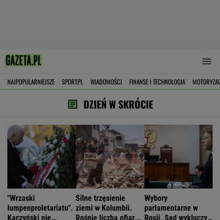
NAJPOPULARNIEJSZE
SPORT.PL
WIADOMOŚCI
FINANSE I TECHNOLOGIA
MOTORYZA
DZIEŃ W SKRÓCIE
"Wrzaski
Silne trzęsienie
Wybory
lumpenproletariatu".
ziemi w Kolumbii.
parlamentarne w
Kaczyński nie
Rośnie liczba ofiar,
Rosji. Sąd wykluczył