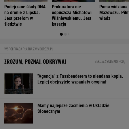
Podejrzane ślady DNA
Prokuratura nie
Puma widziana
na dronie z Lipska.
odpuszcza Michałowi
Mazowszu. Piln
Jest przełom w
Wiśniewskiemu. Jest
władz
śledztwie
kasacja
WSPÓŁPRACA PŁATNA Z WYBORCZA.PL
ZROZUM, POZNAJ, ODKRYWAJ
SEKCJA Z SUBSKRYPCJĄ
"Agencja" z Fassbenderem to nieudana kopia.
Lepiej obejrzyjcie wspaniały oryginał
Mamy najlepsze zaćmienia w Układzie
Słonecznym