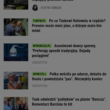
JUSTYNA SOBOLAK
Po co Tuskowi Hołownia w rządzie?
Premier może mieć plan, o którym mało kto
mówi
Anonimowi dawcy spermy.
"Preferuję sposób tradycyjny. Dojadę
pociągiem"
SUBSKRYPCJA
Polka wróciła po udarze, dotarła do
finału i powiedziała "pas". Niezwykły koniec
SUBSKRYPCJA
Tusk odwiedził "polityków" na planie "Rancza".
Komentarz Barcisia to hit