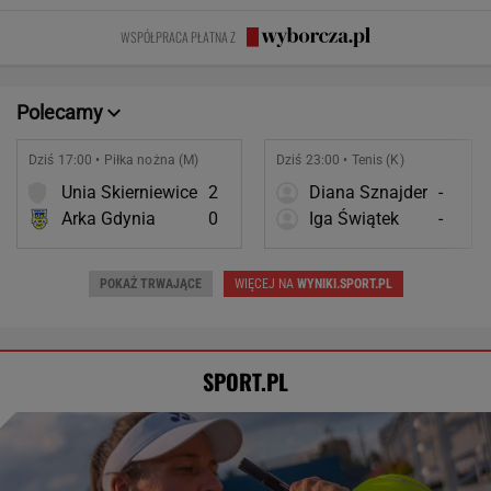
chciałem być
ruchowstręt.
więcej niż
przeżywamy stres
fajnym mężem i
Nie ćwiczy w
prawda o
WSPÓŁPRACA PŁATNA Z
ojcem
ogóle
współmałżonku
Polecamy
Dziś 17:00 • Piłka nożna (M)
Dziś 23:00 • Tenis (K)
Unia Skierniewice
2
Diana Sznajder
-
Arka Gdynia
0
Iga Świątek
-
POKAŻ TRWAJĄCE
WIĘCEJ NA
WYNIKI.SPORT.PL
SPORT.PL