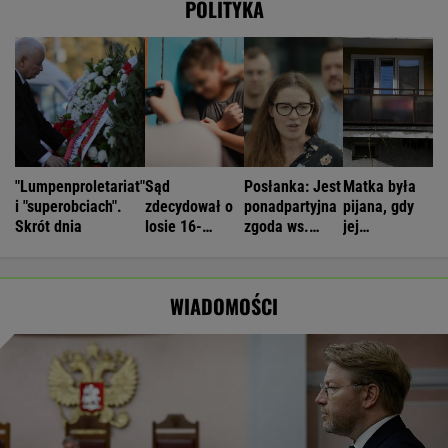
POLITYKA
"Lumpenproletariat"
Sąd
Posłanka: Jest
Matka była
i "superobciach".
zdecydował o
ponadpartyjna
pijana, gdy
Skrót dnia
losie 16-
zgoda ws.
jej
latków, którzy
zakazu nocnej
czteroletnia
zaatakowali z
sprzedaży
córka
nożem w ręku
alkoholu
spadała z
WIADOMOŚCI
balkonu