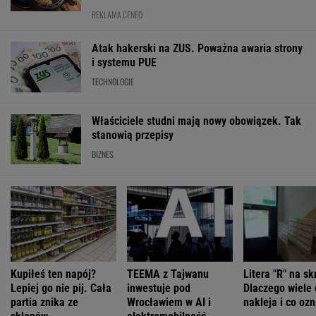
REKLAMA CENEO
Atak hakerski na ZUS. Poważna awaria strony
i systemu PUE
TECHNOLOGIE
Właściciele studni mają nowy obowiązek. Tak
stanowią przepisy
BIZNES
Kupiłeś ten napój?
TEEMA z Tajwanu
Litera "R" na sk
Lepiej go nie pij. Cała
inwestuje pod
Dlaczego wiele 
partia znika ze
Wrocławiem w AI i
nakleja i co oz