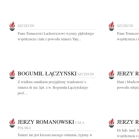
SZCZECIN
SZCZECIN
Panu Tomaszowi Lachowiczowi wyrazy głębokiego
Panu Tomaszo
współczucia i żalu z powodu śmierci Taty...
współczucia i 
BOGUMIŁ ŁĄCZYŃSKI
JERZY 
SZCZECIN
Z wielkim smutkiem przyjęliśmy wiadomość o
Hani i Maćkow
śmierci dr inż. kpt. ż.w. Bogumiła Łączyńskiego
powodu odejśc
prof....
JERZY ROMANOWSKI
JERZY 
CAŁA
POLSKA
Dr hab. med.
Śmierć nie jest kresem naszego istnienia, żyjemy w
współczucia z 