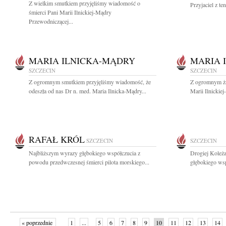
Z wielkim smutkiem przyjęliśmy wiadomość o
Przyjaciel z t
śmierci Pani Marii Ilnickiej-Mądry
Przewodniczącej...
MARIA ILNICKA-MĄDRY
MARIA 
SZCZECIN
SZCZECIN
Z ogromnym smutkiem przyjęliśmy wiadomość, że
Z ogromnym ża
odeszła od nas Dr n. med. Maria Ilnicka-Mądry...
Marii Ilnickie
RAFAŁ KRÓL
SZCZECIN
SZCZECIN
Najbliższym wyrazy głębokiego współczucia z
Drogiej Koleż
powodu przedwczesnej śmierci pilota morskiego...
głębokiego wsp
« poprzednie
1
...
5
6
7
8
9
10
11
12
13
14