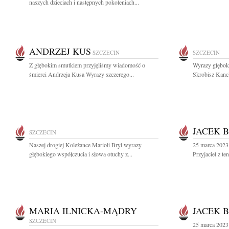
naszych dzieciach i następnych pokoleniach...
ANDRZEJ KUS
SZCZECIN
SZCZECIN
Z głębokim smutkiem przyjęliśmy wiadomość o
Wyrazy głęboki
śmierci Andrzeja Kusa Wyrazy szczerego...
Skrobisz Kancl
JACEK 
SZCZECIN
Naszej drogiej Koleżance Marioli Bryl wyrazy
25 marca 2023
głębokiego współczucia i słowa otuchy z...
Przyjaciel z t
MARIA ILNICKA-MĄDRY
JACEK 
SZCZECIN
25 marca 2023