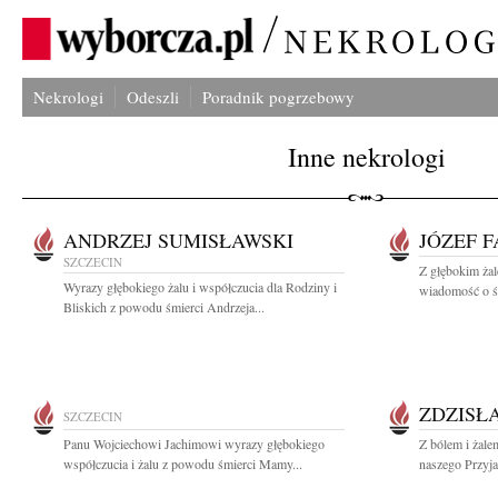
Nekrologi
Odeszli
Poradnik pogrzebowy
Inne nekrologi
ANDRZEJ SUMISŁAWSKI
JÓZEF 
SZCZECIN
Z głębokim żal
Wyrazy głębokiego żalu i współczucia dla Rodziny i
wiadomość o śm
Bliskich z powodu śmierci Andrzeja...
ZDZISŁ
SZCZECIN
Panu Wojciechowi Jachimowi wyrazy głębokiego
Z bólem i żale
współczucia i żalu z powodu śmierci Mamy...
naszego Przyja