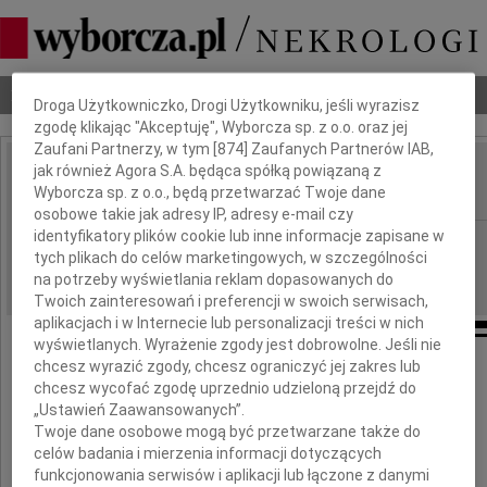
Dbamy o Twoją prywatność
Nekrologi
Odeszli
Poradnik pogrzebowy
Droga Użytkowniczko, Drogi Użytkowniku, jeśli wyrazisz
zgodę klikając "Akceptuję", Wyborcza sp. z o.o. oraz jej
Zaufani Partnerzy, w tym [
874
] Zaufanych Partnerów IAB,
jak również Agora S.A. będąca spółką powiązaną z
Jerzy Romanowski
IMIĘ I NAZWISKO:
Wyborcza sp. z o.o., będą przetwarzać Twoje dane
osobowe takie jak adresy IP, adresy e-mail czy
identyfikatory plików cookie lub inne informacje zapisane w
Szczecin
REGION:
tych plikach do celów marketingowych, w szczególności
28.04.2023
DATA EMISJI:
na potrzeby wyświetlania reklam dopasowanych do
Twoich zainteresowań i preferencji w swoich serwisach,
aplikacjach i w Internecie lub personalizacji treści w nich
wyświetlanych. Wyrażenie zgody jest dobrowolne. Jeśli nie
chcesz wyrazić zgody, chcesz ograniczyć jej zakres lub
Hani i Maćkowi
chcesz wycofać zgodę uprzednio udzieloną przejdź do
„Ustawień Zaawansowanych”.
Twoje dane osobowe mogą być przetwarzane także do
serdeczne wyrazy współczucia
celów badania i mierzenia informacji dotyczących
z powodu odejścia
funkcjonowania serwisów i aplikacji lub łączone z danymi