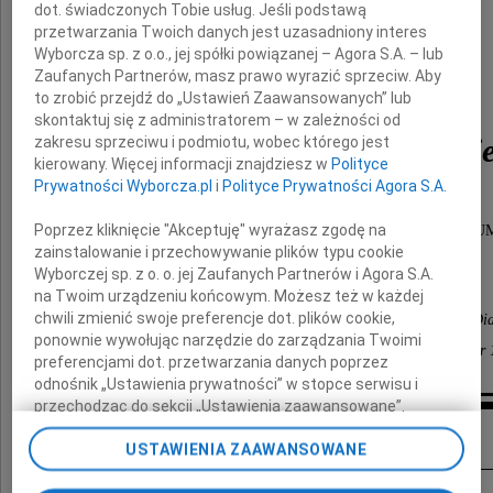
dot. świadczonych Tobie usług. Jeśli podstawą
przetwarzania Twoich danych jest uzasadniony interes
Wyborcza sp. z o.o., jej spółki powiązanej – Agora S.A. – lub
Zaufanych Partnerów, masz prawo wyrazić sprzeciw. Aby
to zrobić przejdź do „Ustawień Zaawansowanych” lub
skontaktuj się z administratorem – w zależności od
dr Jerzego Romanowski
zakresu sprzeciwu i podmiotu, wobec którego jest
kierowany. Więcej informacji znajdziesz w
Polityce
Prywatności Wyborcza.pl
i
Polityce Prywatności Agora S.A.
wspaniałego Ojca, Teścia, Dziadka,
Poprzez kliknięcie "Akceptuję" wyrażasz zgodę na
lekarza anestezjologa i wieloletniego Dyrektora SPSK nr 2 PU
zainstalowanie i przechowywanie plików typu cookie
Jesteśmy z Wami.
Wyborczej sp. z o. o. jej Zaufanych Partnerów i Agora S.A.
na Twoim urządzeniu końcowym. Możesz też w każdej
chwili zmienić swoje preferencje dot. plików cookie,
koleżanki i koledzy z Kliniki Pediatrii, Endokrynologii, Di
ponownie wywołując narzędzie do zarządzania Twoimi
Chorób Metabolicznych i Kardiologii Wieku Rozwojowego SPSK nr 
preferencjami dot. przetwarzania danych poprzez
odnośnik „Ustawienia prywatności” w stopce serwisu i
przechodząc do sekcji „Ustawienia zaawansowane”.
Inne kondolencje
Zmiana ustawień plików cookie możliwa jest także za
USTAWIENIA ZAAWANSOWANE
pomocą ustawień przeglądarki.