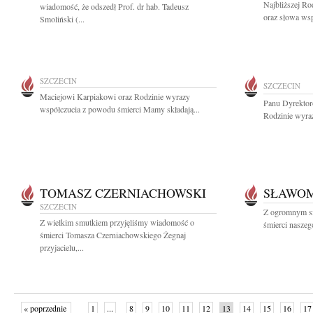
Najbliższej Ro
wiadomość, że odszedł Prof. dr hab. Tadeusz
oraz słowa wsp
Smoliński (...
SZCZECIN
SZCZECIN
Maciejowi Karpiakowi oraz Rodzinie wyrazy
Panu Dyrekto
współczucia z powodu śmierci Mamy składają...
Rodzinie wyraz
TOMASZ CZERNIACHOWSKI
SŁAWOM
SZCZECIN
Z ogromnym s
Z wielkim smutkiem przyjęliśmy wiadomość o
śmierci naszeg
śmierci Tomasza Czerniachowskiego Żegnaj
przyjacielu,...
« poprzednie
1
...
8
9
10
11
12
13
14
15
16
17