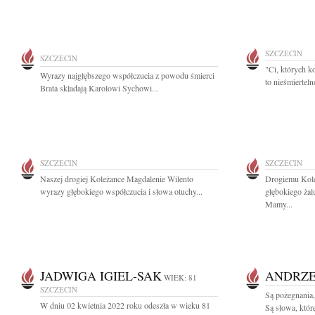
SZCZECIN
SZCZECIN
"Ci, których k
Wyrazy najgłębszego współczucia z powodu śmierci
to nieśmiertel
Brata składają Karolowi Sychowi...
SZCZECIN
SZCZECIN
Naszej drogiej Koleżance Magdalenie Wilento
Drogiemu Kol
wyrazy głębokiego współczucia i słowa otuchy...
głębokiego żal
Mamy...
JADWIGA IGIEL-SAK
ANDRZE
WIEK: 81
SZCZECIN
Są pożegnania,
W dniu 02 kwietnia 2022 roku odeszła w wieku 81
Są słowa, któ