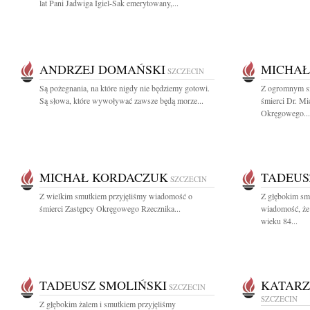
lat Pani Jadwiga Igiel-Sak emerytowany,...
ANDRZEJ DOMAŃSKI
MICHAŁ
SZCZECIN
Są pożegnania, na które nigdy nie będziemy gotowi.
Z ogromnym s
Są słowa, które wywoływać zawsze będą morze...
śmierci Dr. M
Okręgowego...
MICHAŁ KORDACZUK
TADEUS
SZCZECIN
Z wielkim smutkiem przyjęliśmy wiadomość o
Z głębokim smu
śmierci Zastępcy Okręgowego Rzecznika...
wiadomość, że
wieku 84...
TADEUSZ SMOLIŃSKI
KATARZ
SZCZECIN
SZCZECIN
Z głębokim żalem i smutkiem przyjęliśmy