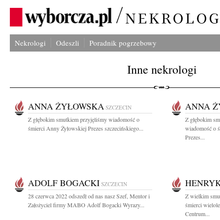
Nekrologi
Odeszli
Poradnik pogrzebowy
Inne nekrologi
ANNA ŻYŁOWSKA
ANNA 
SZCZECIN
Z głębokim smutkiem przyjęliśmy wiadomość o
Z głębokim smu
śmierci Anny Żyłowskiej Prezes szczecińskiego...
wiadomość o ś
Prezes...
ADOLF BOGACKI
HENRYK
SZCZECIN
28 czerwca 2022 odszedł od nas nasz Szef, Mentor i
Z wielkim smu
Założyciel firmy MABO Adolf Bogacki Wyrazy...
śmierci wielol
Centrum...