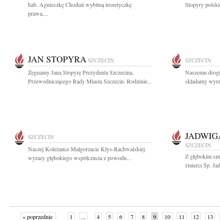
hab. Agnieszkę Choduń wybitną teoretyczkę
Stopyry polski
prawa,...
JAN STOPYRA
SZCZECIN
SZCZECIN
Żegnamy Jana Stopyrę Prezydenta Szczecina,
Naszemu drog
Przewodniczącego Rady Miasta Szczecin. Rodzinie...
składamy wyraz
JADWIG
SZCZECIN
SZCZECIN
Naszej Koleżance Małgorzacie Kłys-Rachwalskiej
Z głębokim sm
wyrazy głębokiego współczucia z powodu...
śmierci Śp. Ja
« poprzednie
1
...
4
5
6
7
8
9
10
11
12
13