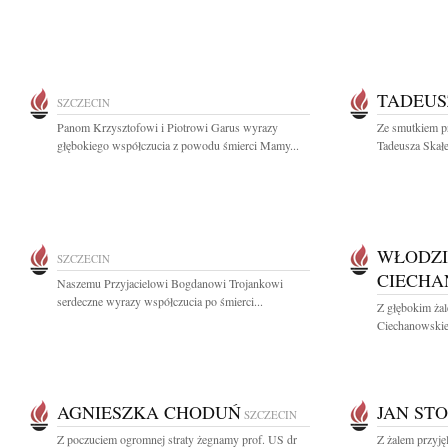
TADEUS
SZCZECIN
Panom Krzysztofowi i Piotrowi Garus wyrazy
Ze smutkiem p
głębokiego współczucia z powodu śmierci Mamy...
Tadeusza Skałe
WŁODZI
SZCZECIN
CIECHA
Naszemu Przyjacielowi Bogdanowi Trojankowi
serdeczne wyrazy współczucia po śmierci...
Z głębokim ża
Ciechanowskie
AGNIESZKA CHODUŃ
JAN ST
SZCZECIN
Z poczuciem ogromnej straty żegnamy prof. US dr
Z żalem przyję