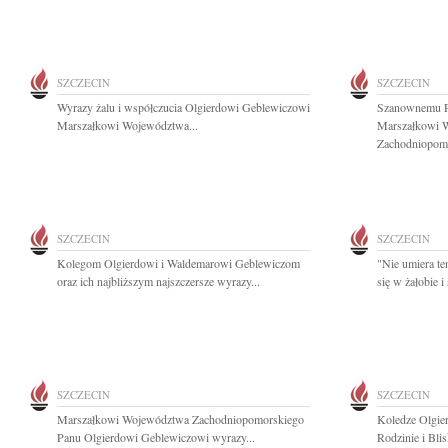
SZCZECIN
SZCZECIN
Wyrazy żalu i współczucia Olgierdowi Geblewiczowi
Szanownemu P
Marszałkowi Województwa...
Marszałkowi 
Zachodniopomo
SZCZECIN
SZCZECIN
Kolegom Olgierdowi i Waldemarowi Geblewiczom
"Nie umiera te
oraz ich najbliższym najszczersze wyrazy...
się w żałobie 
SZCZECIN
SZCZECIN
Marszałkowi Województwa Zachodniopomorskiego
Koledze Olgie
Panu Olgierdowi Geblewiczowi wyrazy...
Rodzinie i Bli