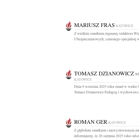
MARIUSZ FRAS
KATOWICE
Z wielkim smutkiem żegnamy redaktora Wi
Ubezpieczeniowych, cenionego specjalistę w
TOMASZ DZIANOWICZ
WI
KATOWICE
Dnia 9 września 2025 roku zmarł w wieku 9
Tomasz Dzianowicz Pedagog i wychowawca
ROMAN GER
KATOWICE
Z głębokim smutkiem i niewysłowionym ża
informujemy, że 20 sierpnia 2025 roku odsze