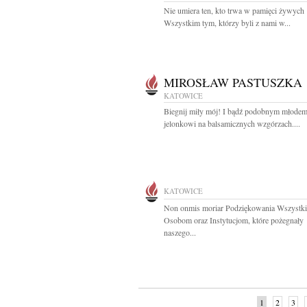
Nie umiera ten, kto trwa w pamięci żywych
Wszystkim tym, którzy byli z nami w...
MIROSŁAW PASTUSZKA
KATOWICE
Biegnij miły mój! I bądź podobnym młode
jelonkowi na balsamicznych wzgórzach....
KATOWICE
Non onmis moriar Podziękowania Wszystk
Osobom oraz Instytucjom, które pożegnały
naszego...
1
2
3