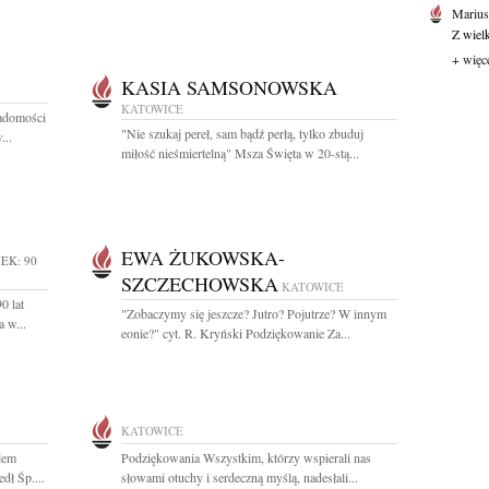
Marius
Z wiel
+ więc
KASIA SAMSONOWSKA
KATOWICE
adomości
"Nie szukaj pereł, sam bądź perłą, tylko zbuduj
...
miłość nieśmiertelną" Msza Święta w 20-stą...
EWA ŻUKOWSKA-
EK: 90
SZCZECHOWSKA
KATOWICE
0 lat
"Zobaczymy się jeszcze? Jutro? Pojutrze? W innym
 w...
eonie?" cyt. R. Kryński Podziękowanie Za...
KATOWICE
lem
Podziękowania Wszystkim, którzy wspierali nas
dł Śp....
słowami otuchy i serdeczną myślą, nadesłali...