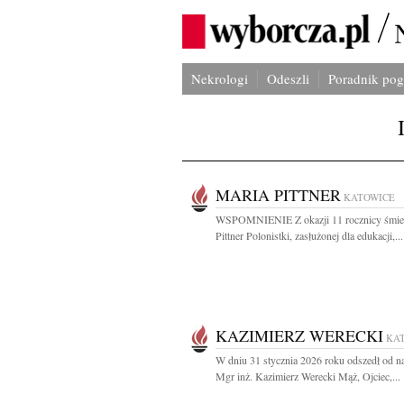
Nekrologi
Odeszli
Poradnik po
MARIA PITTNER
KATOWICE
WSPOMNIENIE Z okazji 11 rocznicy śmier
Pittner Polonistki, zasłużonej dla edukacji,...
KAZIMIERZ WERECKI
KA
W dniu 31 stycznia 2026 roku odszedł od n
Mgr inż. Kazimierz Werecki Mąż, Ojciec,...