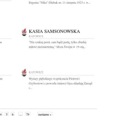
Eugenia "Nika" Dłubak ur. 11 sierpnia 1923 r. w...
KASIA SAMSONOWSKA
KATOWICE
mu
"Nie szukaj pereł, sam bądź perłą, tylko zbuduj
miłość nieśmiertelną." Msza Święta w 19-stą...
KATOWICE
im
Wyrazy głębokiego współczucia Piotrowi
Grybosiowi z powodu śmierci Ojca składają Zarząd
i...
4
5
6
...
79
następne »