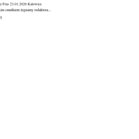
z Fras
23.01.2026
Katowice
kim smutkiem żegnamy redaktora...
ej