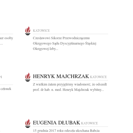
KATOWICE
tner osoby
Czesławowi Sikorze Przewodniczącemu
...
Okręgowego Sądu Dyscyplinarnego Śląskiej
Okręgowej Izby...
HENRYK MAJCHRZAK
91
KATOWICE
Z wielkim żalem przyjęliśmy wiadomość, że odszedł
 członek
prof. dr hab. n. med. Henryk Majchrzak wybitny...
EUGENIA DŁUBAK
KATOWICE
E
15 grudnia 2017 roku odeszła ukochana Babcia