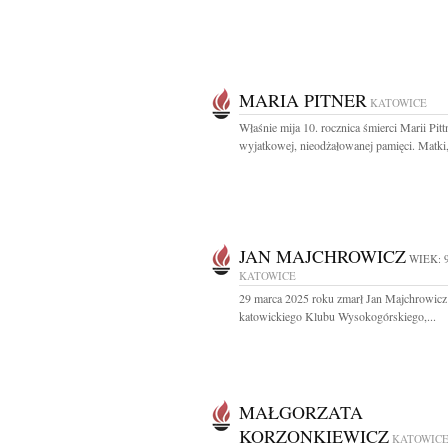
MARIA PITNER
KATOWICE
Właśnie mija 10. rocznica śmierci Marii Pit
wyjatkowej, nieodżałowanej pamięci. Matki,
JAN MAJCHROWICZ
WIEK: 
KATOWICE
29 marca 2025 roku zmarł Jan Majchrowicz
katowickiego Klubu Wysokogórskiego,...
MAŁGORZATA
KORZONKIEWICZ
KATOWIC