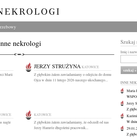
grzebowy
Inne nekrologi
Szukaj
Imię i naz
JERZY STRUŻYNA
KATOWICE
ci Marii
Z głębokim żalem zawiadamiamy o odejściu do domu
Ojca w dniu 11 lutego 2026 naszego ukochanego...
INNE NE
Maria P
WSPOMN
Jerzy 
Z głęb
TOWICE
KATOWICE
Kazimi
W dniu
as nagle
Z głębokim żalem zawiadamiamy, że odszedł od nas
Jerzy Hamróz długoletni pracownik...
29.01
Z głęb