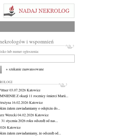
 nekrologów i wspomnień
wisko lub numer ogłoszenia:
+ szukanie zaawansowane
KROLOGI
ittner
03.07.2026
Katowice
IENIE Z okazji 11 rocznicy śmierci Marii...
Strużyna
16.02.2026
Katowice
okim żalem zawiadamiamy o odejściu do...
erz Werecki
04.02.2026
Katowice
 31 stycznia 2026 roku odszedł od nas...
.2026
Katowice
okim żalem zawiadamiamy, że odszedł od...