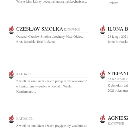
Wszystkim, którzy pożegnali naszą najukochańszą...
mojego...
CZESŁAW SMOŁKA
ILONA 
KATOWICE
Odszedł Czesław Smołka ukochany Mąż, Ojciec,
28 lutego 202
Brat, Dziadek, Teść Rodzina
Ilona Borkacka
STEFAN
KATOWICE
83
KATOWIC
Z wielkim smutkiem i żalem przyjęliśmy wiadomość
Z głębokim ża
o tragicznym wypadku w Kopalni Węgla
2021 roku zma
Kamiennego...
AGNIES
KATOWICE
KATOWICE
Z wielkim smutkiem i żalem przyjęliśmy wiadomość