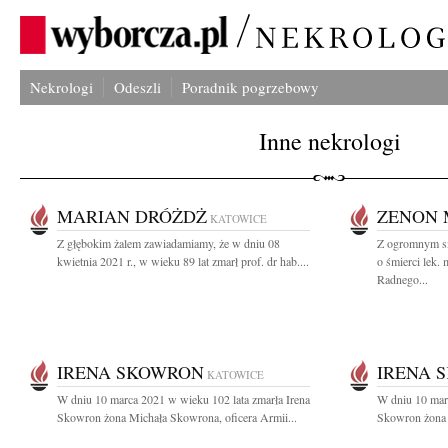
Nekrologi
Odeszli
Poradnik pogrzebowy
Inne nekrologi
MARIAN DRÓŻDŻ
ZENON 
KATOWICE
Z głębokim żalem zawiadamiamy, że w dniu 08
Z ogromnym sm
kwietnia 2021 r., w wieku 89 lat zmarł prof. dr hab....
o śmierci lek
Radnego...
IRENA SKOWRON
IRENA 
KATOWICE
W dniu 10 marca 2021 w wieku 102 lata zmarła Irena
W dniu 10 marc
Skowron żona Michała Skowrona, oficera Armii...
Skowron żona 