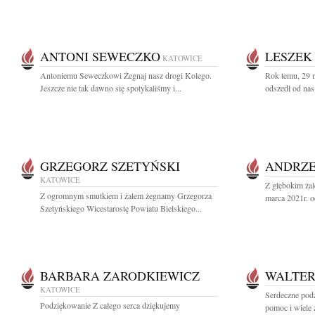
ANTONI SEWECZKO
LESZEK
KATOWICE
Antoniemu Seweczkowi Żegnaj nasz drogi Kolego.
Rok temu, 29 
Jeszcze nie tak dawno się spotykaliśmy i...
odszedł od nas
GRZEGORZ SZETYŃSKI
ANDRZE
KATOWICE
Z głębokim ża
Z ogromnym smutkiem i żalem żegnamy Grzegorza
marca 2021r. o
Szetyńskiego Wicestarostę Powiatu Bielskiego...
BARBARA ZARODKIEWICZ
WALTER
KATOWICE
Serdeczne podz
Podziękowanie Z całego serca dziękujemy
pomoc i wiele 