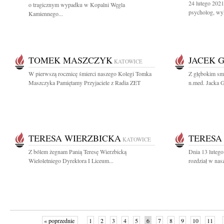
24 lutego 2021
o tragicznym wypadku w Kopalni Węgla
psycholog, wy
Kamiennego...
TOMEK MASZCZYK
JACEK 
KATOWICE
W pierwszą rocznicę śmierci naszego Kolegi Tomka
Z głębokim sm
Maszczyka Pamiętamy Przyjaciele z Radia ZET
n.med. Jacka G
TERESA WIERZBICKA
TERESA
KATOWICE
Z bólem żegnam Panią Teresę Wierzbicką
Dnia 13 lutego
Wieloletniego Dyrektora I Liceum...
rozdział w nas
« poprzednie
1
2
3
4
5
6
7
8
9
10
11