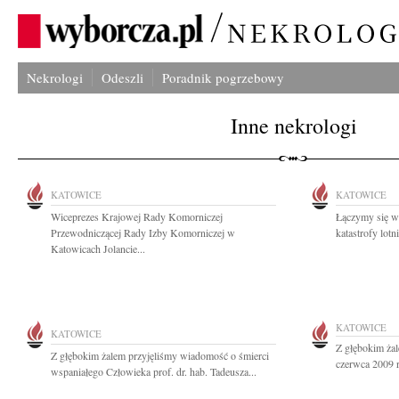
Nekrologi
Odeszli
Poradnik pogrzebowy
Inne nekrologi
KATOWICE
KATOWICE
Wiceprezes Krajowej Rady Komorniczej
Łączymy się w
Przewodniczącej Rady Izby Komorniczej w
katastrofy lotn
Katowicach Jolancie...
KATOWICE
KATOWICE
Z głębokim ża
Z głębokim żalem przyjęliśmy wiadomość o śmierci
czerwca 2009 ro
wspaniałego Człowieka prof. dr. hab. Tadeusza...