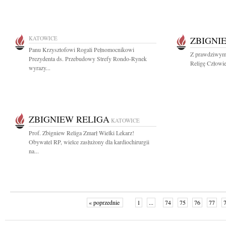
KATOWICE
ZBIGNI
Panu Krzysztofowi Rogali Pełnomocnikowi
Z prawdziwym 
Prezydenta ds. Przebudowy Strefy Rondo-Rynek
Religę Człowie
wyrazy...
ZBIGNIEW RELIGA
KATOWICE
Prof. Zbigniew Religa Zmarł Wielki Lekarz!
Obywatel RP, wielce zasłużony dla kardiochirurgii
na...
« poprzednie
1
...
74
75
76
77