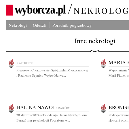
Nekrologi
Odeszli
Poradnik pogrzebowy
Inne nekrologi
MARIA 
KATOWICE
Prezesowi Chorzowskiej Spółdzielni Mieszkaniowej
Wspomnienie Wł
i Radnemu Sejmiku Województwa...
Marii Pittner w
HALINA NAWÓJ
BRONIS
KRAKÓW
20 stycznia 2024 roku odeszła Halina Nawój z domu
Podziękowanie
Barnaś mgr psychologii Pogrążona w...
słowami otuchy 