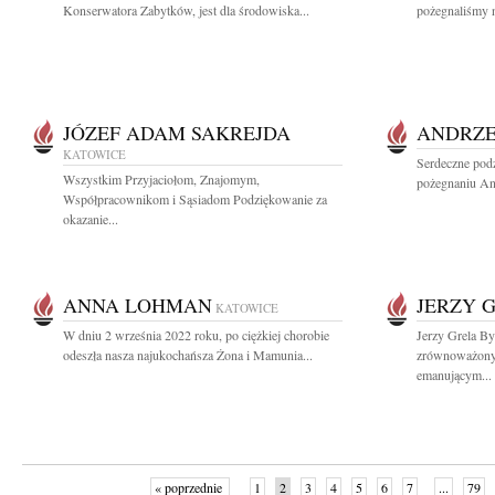
Konserwatora Zabytków, jest dla środowiska...
pożegnaliśmy n
JÓZEF ADAM SAKREJDA
ANDRZE
KATOWICE
Serdeczne podz
Wszystkim Przyjaciołom, Znajomym,
pożegnaniu An
Współpracownikom i Sąsiadom Podziękowanie za
okazanie...
ANNA LOHMAN
JERZY 
KATOWICE
W dniu 2 września 2022 roku, po ciężkiej chorobie
Jerzy Grela B
odeszła nasza najukochańsza Żona i Mamunia...
zrównoważon
emanującym...
« poprzednie
1
2
3
4
5
6
7
...
79