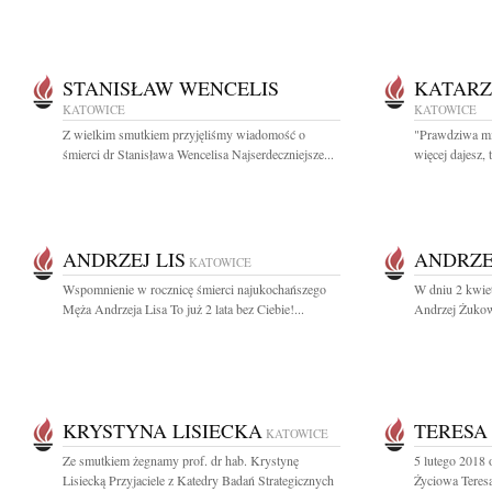
STANISŁAW WENCELIS
KATAR
KATOWICE
KATOWICE
Z wielkim smutkiem przyjęliśmy wiadomość o
"Prawdziwa mił
śmierci dr Stanisława Wencelisa Najserdeczniejsze...
więcej dajesz, t
ANDRZEJ LIS
ANDRZE
KATOWICE
Wspomnienie w rocznicę śmierci najukochańszego
W dniu 2 kwiet
Męża Andrzeja Lisa To już 2 lata bez Ciebie!...
Andrzej Żukow
KRYSTYNA LISIECKA
TERESA
KATOWICE
Ze smutkiem żegnamy prof. dr hab. Krystynę
5 lutego 2018 
Lisiecką Przyjaciele z Katedry Badań Strategicznych
Życiowa Teresa 