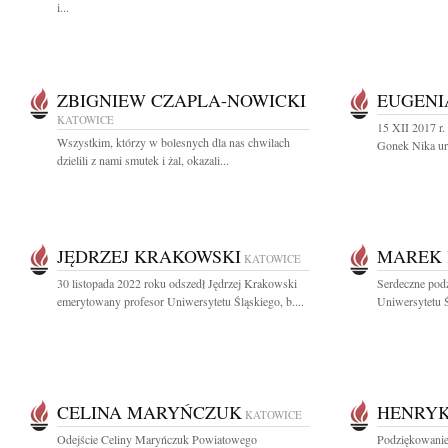
i...
ZBIGNIEW CZAPLA-NOWICKI
EUGENI
KATOWICE
15 XII 2017 r.
Wszystkim, którzy w bolesnych dla nas chwilach
Gonek Nika ur.
dzielili z nami smutek i żal, okazali...
JĘDRZEJ KRAKOWSKI
MAREK 
KATOWICE
30 listopada 2022 roku odszedł Jędrzej Krakowski
Serdeczne pod
emerytowany profesor Uniwersytetu Śląskiego, b....
Uniwersytetu Ś
CELINA MARYŃCZUK
HENRY
KATOWICE
Odejście Celiny Maryńczuk Powiatowego
Podziękowanie 