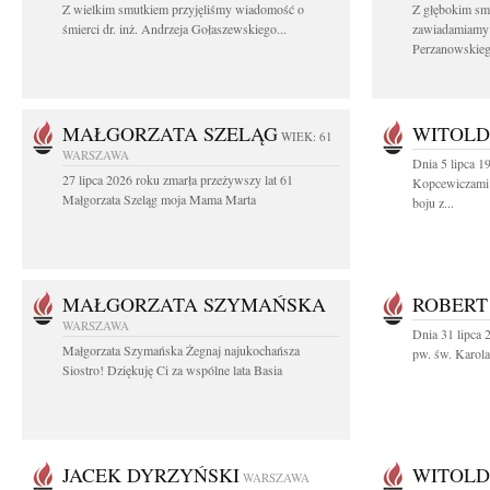
Z wielkim smutkiem przyjęliśmy wiadomość o
Z głębokim sm
śmierci dr. inż. Andrzeja Gołaszewskiego...
zawiadamiamy o
Perzanowskieg
MAŁGORZATA SZELĄG
WITOLD
WIEK: 61
WARSZAWA
Dnia 5 lipca 1
27 lipca 2026 roku zmarła przeżywszy lat 61
Kopcewiczami 
Małgorzata Szeląg moja Mama Marta
boju z...
MAŁGORZATA SZYMAŃSKA
ROBERT
WARSZAWA
Dnia 31 lipca 
Małgorzata Szymańska Żegnaj najukochańsza
pw. św. Karol
Siostro! Dziękuję Ci za wspólne lata Basia
JACEK DYRZYŃSKI
WITOLD
WARSZAWA