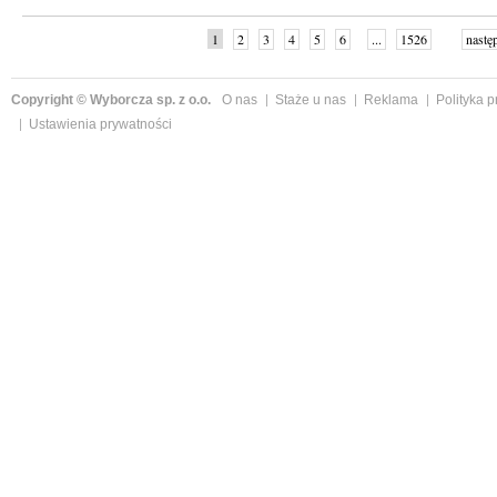
1
2
3
4
5
6
...
1526
nastę
Copyright © Wyborcza sp. z o.o.
O nas
Staże u nas
Reklama
Polityka 
Ustawienia prywatności