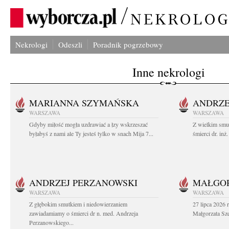
Nekrologi
Odeszli
Poradnik pogrzebowy
Inne nekrologi
MARIANNA SZYMAŃSKA
ANDRZE
WARSZAWA
WARSZAWA
Gdyby miłość mogła uzdrawiać a łzy wskrzeszać
Z wielkim smu
byłabyś z nami ale Ty jesteś tylko w snach Mija 7...
śmierci dr. in
ANDRZEJ PERZANOWSKI
MAŁGOR
WARSZAWA
WARSZAWA
Z głębokim smutkiem i niedowierzaniem
27 lipca 2026 
zawiadamiamy o śmierci dr n. med. Andrzeja
Małgorzata Sz
Perzanowskiego...