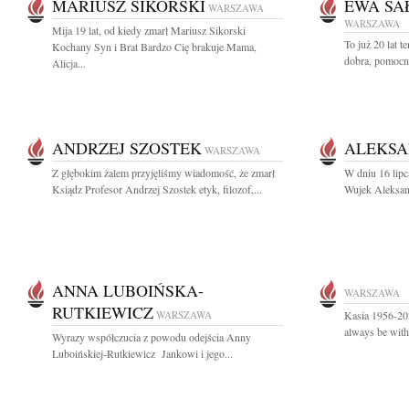
MARIUSZ SIKORSKI
EWA SA
WARSZAWA
WARSZAWA
Mija 19 lat, od kiedy zmarł Mariusz Sikorski
To już 20 lat 
Kochany Syn i Brat Bardzo Cię brakuje Mama,
dobra, pomocna
Alicja...
ANDRZEJ SZOSTEK
ALEKSA
WARSZAWA
Z głębokim żalem przyjęliśmy wiadomość, że zmarł
W dniu 16 lipc
Ksiądz Profesor Andrzej Szostek etyk, filozof,...
Wujek Aleksan
ANNA LUBOIŃSKA-
WARSZAWA
RUTKIEWICZ
WARSZAWA
Kasia 1956-202
always be wit
Wyrazy współczucia z powodu odejścia Anny
Luboińskiej-Rutkiewicz Jankowi i jego...