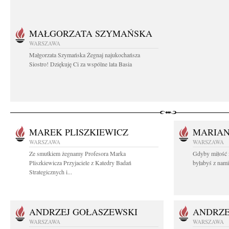
MAŁGORZATA SZYMAŃSKA
WARSZAWA
Małgorzata Szymańska Żegnaj najukochańsza
Siostro! Dziękuję Ci za wspólne lata Basia
MAREK PLISZKIEWICZ
MARIA
WARSZAWA
WARSZAWA
Ze smutkiem żegnamy Profesora Marka
Gdyby miłość 
Pliszkiewicza Przyjaciele z Katedry Badań
byłabyś z nami 
Strategicznych i...
ANDRZEJ GOŁASZEWSKI
ANDRZE
WARSZAWA
WARSZAWA