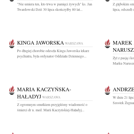
"Nie umiera ten, kto trwa w pamięci żywych" ks. Jan
Z głębokim sm
Twardowski Dziś 30 lipca skończyłby 80 lat...
lipca, odszedł
KINGA JAWORSKA
MAREK 
WARSZAWA
NARUSZ
Po długiej chorobie odeszła Kinga Jaworska lekarz
psychiatra, była ordynator Oddziału Dziennego...
Żył z pasją i 
Marku Naruszew
MARIA KACZYŃSKA-
ANDRZE
HAŁADYJ
WARSZAWA
W dniu 21 lipc
Szostek Żegnam
Z ogromnym smutkiem przyjęliśmy wiadomość o
śmierci dr n. med. Marii Kaczyńskiej-Haładyj...