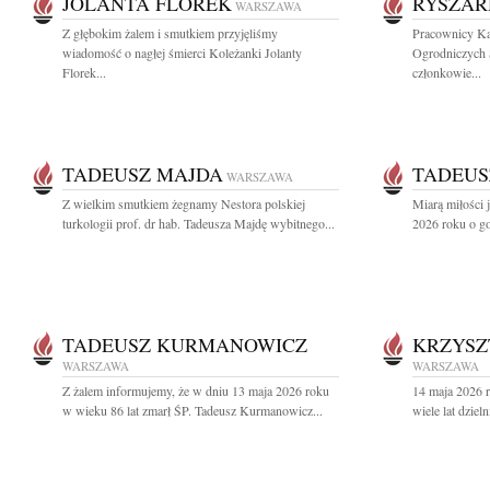
JOLANTA FLOREK
RYSZAR
WARSZAWA
Z głębokim żalem i smutkiem przyjęliśmy
Pracownicy Ka
wiadomość o nagłej śmierci Koleżanki Jolanty
Ogrodniczych
Florek...
członkowie...
TADEUSZ MAJDA
TADEUS
WARSZAWA
Z wielkim smutkiem żegnamy Nestora polskiej
Miarą miłości 
turkologii prof. dr hab. Tadeusza Majdę wybitnego...
2026 roku o go
TADEUSZ KURMANOWICZ
KRZYSZ
WARSZAWA
WARSZAWA
Z żalem informujemy, że w dniu 13 maja 2026 roku
14 maja 2026 r
w wieku 86 lat zmarł ŚP. Tadeusz Kurmanowicz...
wiele lat dziel