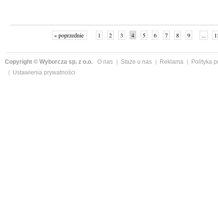
« poprzednie
1
2
3
4
5
6
7
8
9
...
1
Copyright © Wyborcza sp. z o.o.
O nas
Staże u nas
Reklama
Polityka 
Ustawienia prywatności