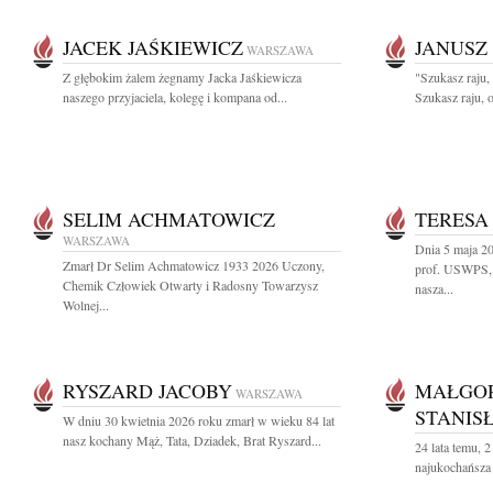
JACEK JAŚKIEWICZ
JANUSZ
WARSZAWA
Z głębokim żalem żegnamy Jacka Jaśkiewicza
"Szukasz raju,
naszego przyjaciela, kolegę i kompana od...
Szukasz raju, o
SELIM ACHMATOWICZ
TERESA
WARSZAWA
Dnia 5 maja 2
Zmarł Dr Selim Achmatowicz 1933 2026 Uczony,
prof. USWPS, 
Chemik Człowiek Otwarty i Radosny Towarzysz
nasza...
Wolnej...
RYSZARD JACOBY
MAŁGO
WARSZAWA
STANIS
W dniu 30 kwietnia 2026 roku zmarł w wieku 84 lat
nasz kochany Mąż, Tata, Dziadek, Brat Ryszard...
24 lata temu, 
najukochańsza