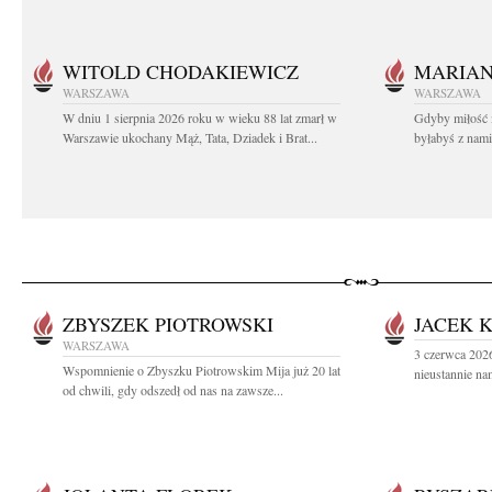
WITOLD CHODAKIEWICZ
MARIA
WARSZAWA
WARSZAWA
W dniu 1 sierpnia 2026 roku w wieku 88 lat zmarł w
Gdyby miłość 
Warszawie ukochany Mąż, Tata, Dziadek i Brat...
byłabyś z nami 
ZBYSZEK PIOTROWSKI
JACEK 
WARSZAWA
3 czerwca 2026
Wspomnienie o Zbyszku Piotrowskim Mija już 20 lat
nieustannie na
od chwili, gdy odszedł od nas na zawsze...