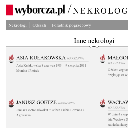
Nekrologi
Odeszli
Poradnik pogrzebowy
Inne nekrologi
ASIA KUŁAKOWSKA
MAŁGOR
WARSZAWA
WARSZAWA
Asia Kułakowska 8 czerwca 1984 - 9 sierpnia 2011
Z żalem żegnam
Monika i Piotrek
dziękując za w
JANUSZ GOETZE
WACŁAW
WARSZAWA
WARSZAWA
Janusz Goetze adwokat 9 lat bez Ciebie Bożenna i
W dniu 4 sier
Agnieszka
lata Wacława 
zawiadamiamy.