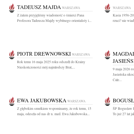
TADEUSZ MAJDA
WARSZAWA
WARSZAWA
Z żalem przyjęliśmy wiadomość o śmierci Pana
Kasia 1956-202
Profesora Tadeusza Majdy wybitnego orientalisty i...
rzuci? nie wi
PIOTR DREWNOWSKI
MAGDAL
WARSZAWA
JASIEŃ
Rok temu 16 maja 2025 roku odszedł do Krainy
Nieskończoności mój najmłodszy Brat,...
9 maja 2026 r
Jasieńska uko
Całe...
EWA JAKUBOWSKA
BOGUSŁ
WARSZAWA
Z głębokim smutkiem wspominamy, że rok temu, 15
ŚP Bogusław R
maja, odeszła od nas dr n. med. Ewa Jakubowska...
To już 27 lat j