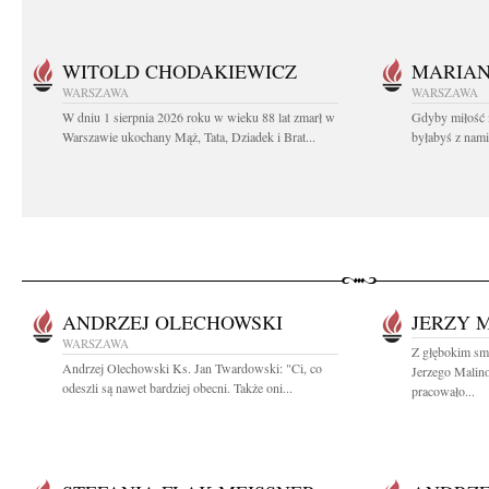
WITOLD CHODAKIEWICZ
MARIA
WARSZAWA
WARSZAWA
W dniu 1 sierpnia 2026 roku w wieku 88 lat zmarł w
Gdyby miłość 
Warszawie ukochany Mąż, Tata, Dziadek i Brat...
byłabyś z nami 
ANDRZEJ OLECHOWSKI
JERZY 
WARSZAWA
Z głębokim smu
Andrzej Olechowski Ks. Jan Twardowski: "Ci, co
Jerzego Malin
odeszli są nawet bardziej obecni. Także oni...
pracowało...