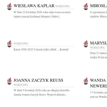
WIESŁAWA KAPLAR
MIROSŁ
WARSZAWA
W dniu 22 kwietnia 2026 roku mija ósma rocznica
Z ogromnym ża
śmierci naszej kochanej Mamusi i Babci...
studiów Miros
MARYSI
WARSZAWA
WARSZAWA
Kasia 1956-2025 Czasem tylko chłód ... Konrad
Dnia 23 marca
wieku 90 lat n
JOANNA ZACZYK REUSS
WANDA
WARSZAWA
NEWER
W dniu 9 kwietnia 2026 roku po długiej chorobie
17 kwietnia, pr
zmarła Joanna Zaczyk Reuss Wyprowadzenie...
zawsze Wanda