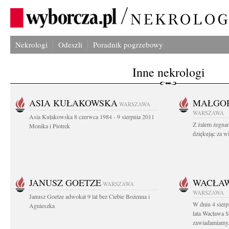
Nekrologi
Odeszli
Poradnik pogrzebowy
Inne nekrologi
ASIA KUŁAKOWSKA
MAŁGOR
WARSZAWA
WARSZAWA
Asia Kułakowska 8 czerwca 1984 - 9 sierpnia 2011
Z żalem żegnam
Monika i Piotrek
dziękując za w
JANUSZ GOETZE
WACŁAW
WARSZAWA
WARSZAWA
Janusz Goetze adwokat 9 lat bez Ciebie Bożenna i
W dniu 4 sier
Agnieszka
lata Wacława 
zawiadamiamy.