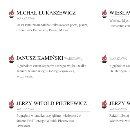
MICHAŁ ŁUKASZEWICZ
WIESŁA
WARSZAWA
Wiesław Myśliw
20 lat temu zmarł Michał Łukaszewicz poeta, pisarz,
Pozostanie z n
dziennikarz Pamiętamy Paweł, Mirka i...
JANUSZ KAMIŃSKI
WARSZAWA
WARSZAWA
Z głębokim żalem żegnamy naszego Wujka Dzidka
Z głębokim ża
Janusza Kamińskiego Dobrego człowieka,
Dr. Henryka B
życzliwego...
JERZY WITOLD PIETREWICZ
JERZY 
WARSZAWA
WARSZAWA
Pogrążeni w smutku przyjęliśmy wiadomość o
Rektor i Sena
śmierci Prof. Jerzego Witolda Pietrewicza
Warszawie wraz
Dyrektora...