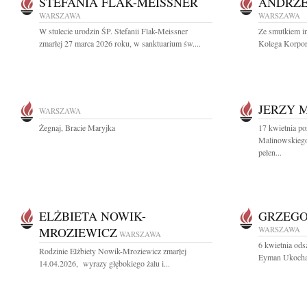
STEFANIA FLAK-MEISSNER
ANDRZE
WARSZAWA
WARSZAWA
W stulecie urodzin ŚP. Stefanii Flak-Meissner
Ze smutkiem i
zmarłej 27 marca 2026 roku, w sanktuarium św....
Kolega Korpor
JERZY 
WARSZAWA
Żegnaj, Bracie Maryjka
17 kwietnia po
Malinowskiego
pełen...
ELŻBIETA NOWIK-
GRZEG
MROZIEWICZ
WARSZAWA
WARSZAWA
6 kwietnia ods
Rodzinie Elżbiety Nowik-Mroziewicz zmarłej
Eyman Ukochany
14.04.2026, wyrazy głębokiego żalu i...