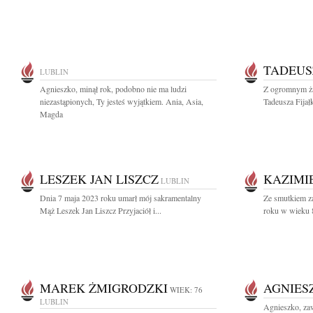
TADEUS
LUBLIN
Agnieszko, minął rok, podobno nie ma ludzi
Z ogromnym ża
niezastąpionych, Ty jesteś wyjątkiem. Ania, Asia,
Tadeusza Fijałk
Magda
LESZEK JAN LISZCZ
KAZIMI
LUBLIN
Dnia 7 maja 2023 roku umarł mój sakramentalny
Ze smutkiem z
Mąż Leszek Jan Liszcz Przyjaciół i...
roku w wieku 81
MAREK ŻMIGRODZKI
AGNIES
WIEK: 76
LUBLIN
Agnieszko, za