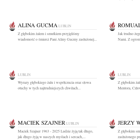
ALINA GUCMA
ROMUA
LUBLIN
Z głębokim żalem i smutkiem przyjęliśmy
Jak trudno żeg
wiadomość o śmierci Pani Aliny Gucmy zasłużonej...
Nami. Z ogrom
LUBLIN
LUBLIN
Wyrazy głębokiego żalu i współczucia oraz słowa
Z głębokim ża
otuchy w tych najtrudniejszych chwilach...
Mentora, Człow
MACIEK SZAJNER
JERZY 
LUBLIN
Maciek Szajner 1963 - 2025 Ludzie żyją tak długo,
Z głębokim sm
jak długo żyją w naszych myślach i sercach,...
zasłużonego pr