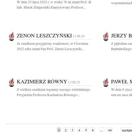
W dniu 23 lipca 2022 r. w wieku 76 lat zmarł Prof. dr
wspomnieniach
hab. Marek Żmigrodzki Emerytowany Profesor...
ZENON LESZCZYŃSKI
JERZY 
LUBLIN
Ze smutkiem przyjęliśmy wiadomość, iż 9 kwietnia
Z głębokim smu
2022 roku zmarł Pan Prof. Zenon Leszczyński...
Bartmińskiego
KAZIMIERZ RÓWNY
PAWEŁ 
LUBLIN
Z wielkim smutkiem żegnamy naszego wieloletniego
W dniu 8 stycz
Przyjaciela Profesora Kazimierza Równego...
zawsze nasz uk
1
2
3
4
5
6
...
44
następ