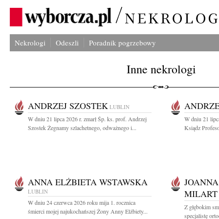
Nekrologi
Odeszli
Poradnik pogrzebowy
Inne nekrologi
ANDRZEJ SZOSTEK
ANDRZE
LUBLIN
W dniu 21 lipca 2026 r. zmarł Śp. ks. prof. Andrzej
W dniu 21 lipc
Szostek Żegnamy szlachetnego, odważnego i...
Ksiądz Profeso
ANNA ELŻBIETA WSTAWSKA
JOANNA
LUBLIN
MILART
W dniu 24 czerwca 2026 roku mija 1. rocznica
Z głębokim sm
śmierci mojej najukochańszej Żony Anny Elżbiety...
specjalistę or