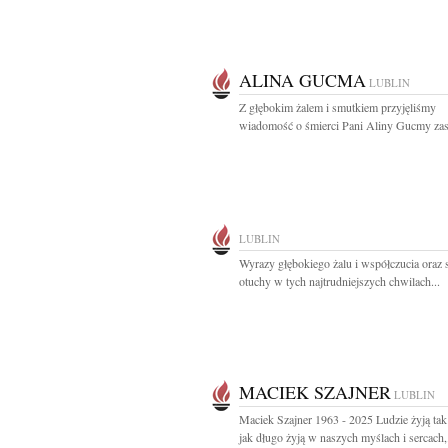
ALINA GUCMA
LUBLIN
Z głębokim żalem i smutkiem przyjęliśmy
wiadomość o śmierci Pani Aliny Gucmy zasł
LUBLIN
Wyrazy głębokiego żalu i współczucia oraz
otuchy w tych najtrudniejszych chwilach...
MACIEK SZAJNER
LUBLIN
Maciek Szajner 1963 - 2025 Ludzie żyją tak
jak długo żyją w naszych myślach i sercach,.