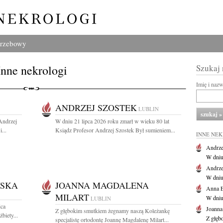
grzebowy
Inne nekrologi
Szukaj
Imię i naz
ANDRZEJ SZOSTEK
LUBLIN
 Andrzej
W dniu 21 lipca 2026 roku zmarł w wieku 80 lat
...
Ksiądz Profesor Andrzej Szostek Był sumieniem...
INNE NE
Andrze
W dniu 
Andrze
W dniu 
WSKA
JOANNA MAGDALENA
Anna E
MILART
W dniu
LUBLIN
ica
Joanna
Z głębokim smutkiem żegnamy naszą Koleżankę
biety...
Z głęb
specjalistę ortodontę Joannę Magdalenę Milart...