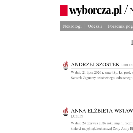
Nekrologi
Odeszli
Poradnik po
ANDRZEJ SZOSTEK
LUBLIN
W dniu 21 lipca 2026 r. zmarł Śp. ks. prof.
Szostek Żegnamy szlachetnego, odważnego i
ANNA ELŻBIETA WSTA
LUBLIN
W dniu 24 czerwca 2026 roku mija 1. roczn
śmierci mojej najukochańszej Żony Anny Elż