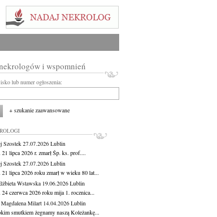
 nekrologów i wspomnień
wisko lub numer ogłoszenia:
+ szukanie zaawansowane
KROLOGI
j Szostek
27.07.2026
Lublin
21 lipca 2026 r. zmarł Śp. ks. prof....
j Szostek
27.07.2026
Lublin
21 lipca 2026 roku zmarł w wieku 80 lat...
lżbieta Wstawska
19.06.2026
Lublin
 24 czerwca 2026 roku mija 1. rocznica...
 Magdalena Milart
14.04.2026
Lublin
okim smutkiem żegnamy naszą Koleżankę...