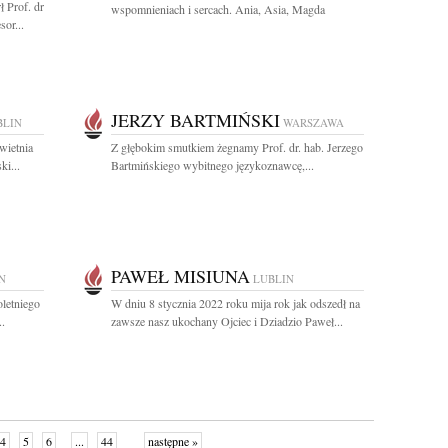
ł Prof. dr
wspomnieniach i sercach. Ania, Asia, Magda
or...
JERZY BARTMIŃSKI
BLIN
WARSZAWA
wietnia
Z głębokim smutkiem żegnamy Prof. dr. hab. Jerzego
ki...
Bartmińskiego wybitnego językoznawcę,...
PAWEŁ MISIUNA
N
LUBLIN
letniego
W dniu 8 stycznia 2022 roku mija rok jak odszedł na
..
zawsze nasz ukochany Ojciec i Dziadzio Paweł...
4
5
6
...
44
następne »