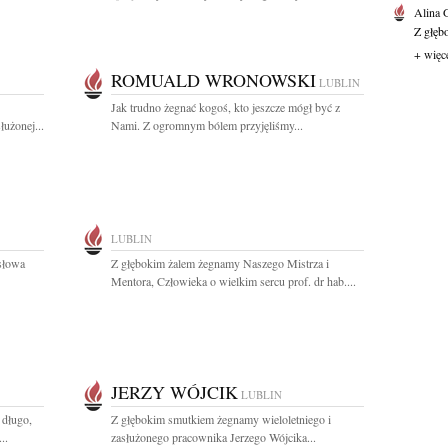
Alina
Z głęb
+ więc
ROMUALD WRONOWSKI
LUBLIN
Jak trudno żegnać kogoś, kto jeszcze mógł być z
użonej...
Nami. Z ogromnym bólem przyjęliśmy...
LUBLIN
 słowa
Z głębokim żalem żegnamy Naszego Mistrza i
Mentora, Człowieka o wielkim sercu prof. dr hab....
JERZY WÓJCIK
LUBLIN
 długo,
Z głębokim smutkiem żegnamy wieloletniego i
..
zasłużonego pracownika Jerzego Wójcika...