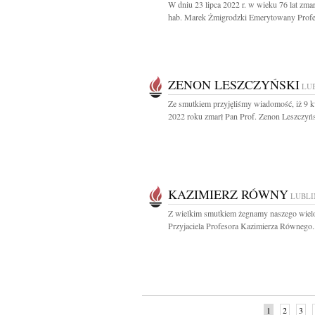
W dniu 23 lipca 2022 r. w wieku 76 lat zmar
hab. Marek Żmigrodzki Emerytowany Profes
ZENON LESZCZYŃSKI
LU
Ze smutkiem przyjęliśmy wiadomość, iż 9 k
2022 roku zmarł Pan Prof. Zenon Leszczyńs
KAZIMIERZ RÓWNY
LUBLI
Z wielkim smutkiem żegnamy naszego wielo
Przyjaciela Profesora Kazimierza Równego.
1
2
3