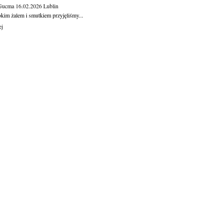
 Gucma
16.02.2026
Lublin
okim żalem i smutkiem przyjęliśmy...
ej