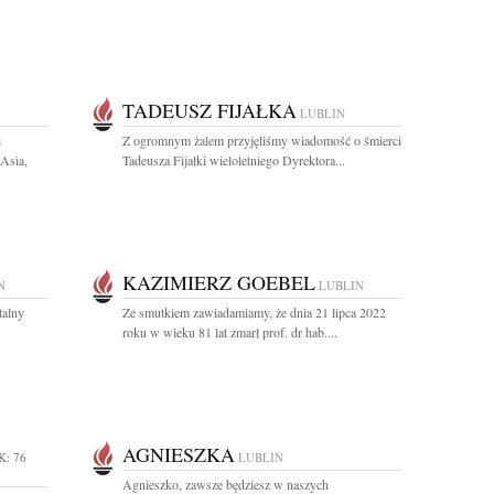
TADEUSZ FIJAŁKA
LUBLIN
i
Z ogromnym żalem przyjęliśmy wiadomość o śmierci
 Asia,
Tadeusza Fijałki wieloletniego Dyrektora...
KAZIMIERZ GOEBEL
N
LUBLIN
talny
Ze smutkiem zawiadamiamy, że dnia 21 lipca 2022
roku w wieku 81 lat zmarł prof. dr hab....
AGNIESZKA
K: 76
LUBLIN
Agnieszko, zawsze będziesz w naszych