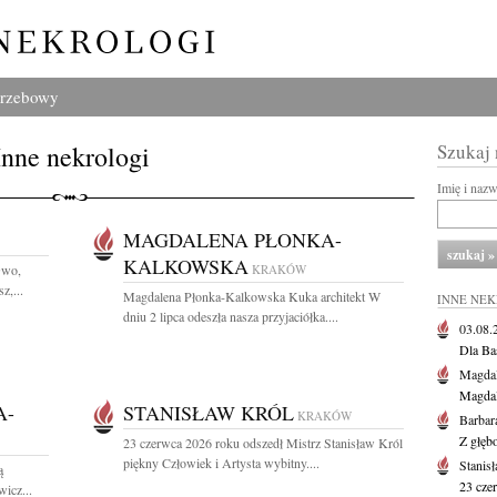
grzebowy
Inne nekrologi
Szukaj
Imię i naz
MAGDALENA PŁONKA-
KALKOWSKA
Gwo,
KRAKÓW
z,...
Magdalena Płonka-Kalkowska Kuka architekt W
INNE NE
dniu 2 lipca odeszła nasza przyjaciółka....
03.08
Dla Ba
Magdal
Magdal
A-
STANISŁAW KRÓL
KRAKÓW
Barbar
Z głęb
23 czerwca 2026 roku odszedł Mistrz Stanisław Król
piękny Człowiek i Artysta wybitny....
Stanis
ą
23 cze
icz...