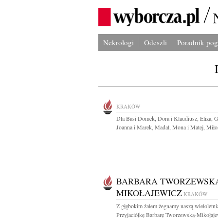
Nekrologi
Odeszli
Poradnik po
KRAKÓW
Dla Basi Domek, Dora i Klaudiusz, Eliza, 
Joanna i Marek, Madal, Mona i Matej, Miłos
BARBARA TWORZEWSK
MIKOŁAJEWICZ
KRAKÓW
Z głębokim żalem żegnamy naszą wieloletni
Przyjaciółkę Barbarę Tworzewską-Mikołajew