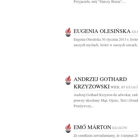
Przyjacielu, mój "Starszy Bracie"....
EUGENIA OLESIŃSKA
KR
Eugenia Olesińska 30 stycznia 2013 r. Jeste
naszych myślach, Jesteś w naszych sercach, 
ANDRZEJ GOTHARD
KRZYŻOWSKI
WIEK: 85
KRAK
Andrzej Gothard Krzyżowski adwokat, rad
prawny ukochany Mąż, Ojciec, Teść i Dzia
Przeżywszy...
EMŐ MÁRTON
KRAKÓW
Ze smutkiem zawiadamiamy, że 1sierpnia 20