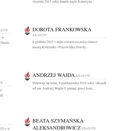
stycznia 2015 roku zmarła nagle Katarzyna...
DOROTA FRANKOWSKA
AKÓW
KRAKÓW
ś w
8 grudnia 2025 r. mija czwarta rocznica śmierci
Dzieli...
naszej Koleżanki i Pracownika Doroty...
ANDRZEJ WAJDA
KRAKÓW
ÓW
Dziewięć lat temu, 9 października 2016 roku, odszedł
od nas Andrzej Wajda O pamięć prosi żona...
ca
dek
BEATA SZYMAŃSKA
ALEKSANDROWICZ
25 r. w
KRAKÓW