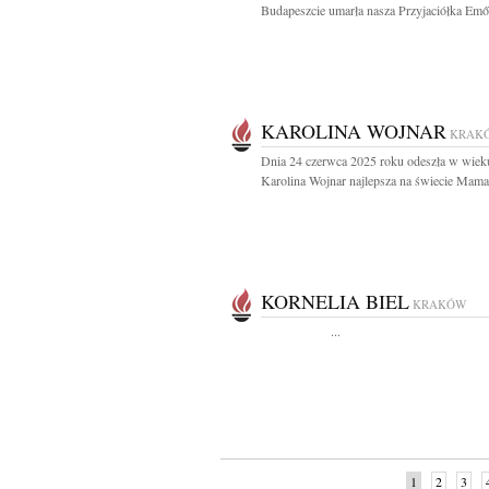
Budapeszcie umarła nasza Przyjaciółka Emő.
KAROLINA WOJNAR
KRAK
Dnia 24 czerwca 2025 roku odeszła w wieku
Karolina Wojnar najlepsza na świecie Mama,
KORNELIA BIEL
KRAKÓW
...
1
2
3