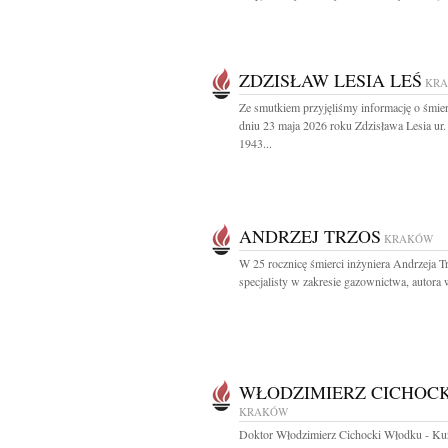
ZDZISŁAW LESIA LEŚ
KR
Ze smutkiem przyjęliśmy informację o śmie
dniu 23 maja 2026 roku Zdzisława Lesia ur
1943...
ANDRZEJ TRZOS
KRAKÓW
W 25 rocznicę śmierci inżyniera Andrzeja T
specjalisty w zakresie gazownictwa, autora w
WŁODZIMIERZ CICHOCK
KRAKÓW
Doktor Włodzimierz Cichocki Włodku - Ku