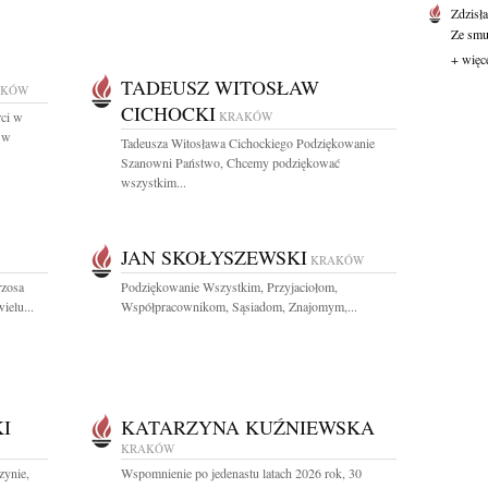
Zdzisł
Ze smut
+ więc
TADEUSZ WITOSŁAW
AKÓW
CICHOCKI
rci w
KRAKÓW
. w
Tadeusza Witosława Cichockiego Podziękowanie
Szanowni Państwo, Chcemy podziękować
wszystkim...
JAN SKOŁYSZEWSKI
KRAKÓW
rzosa
Podziękowanie Wszystkim, Przyjaciołom,
ielu...
Współpracownikom, Sąsiadom, Znajomym,...
I
KATARZYNA KUŹNIEWSKA
KRAKÓW
zynie,
Wspomnienie po jedenastu latach 2026 rok, 30