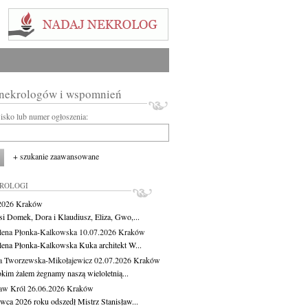
 nekrologów i wspomnień
wisko lub numer ogłoszenia:
+ szukanie zaawansowane
KROLOGI
.2026
Kraków
si Domek, Dora i Klaudiusz, Eliza, Gwo,...
ena Płonka-Kalkowska
10.07.2026
Kraków
ena Płonka-Kalkowska Kuka architekt W...
a Tworzewska-Mikołajewicz
02.07.2026
Kraków
okim żalem żegnamy naszą wieloletnią...
ław Król
26.06.2026
Kraków
rwca 2026 roku odszedł Mistrz Stanisław...