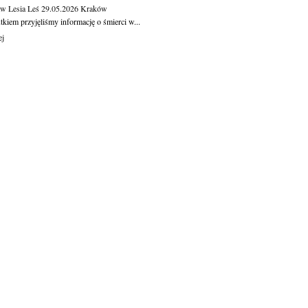
aw Lesia Leś
29.05.2026
Kraków
kiem przyjęliśmy informację o śmierci w...
ej