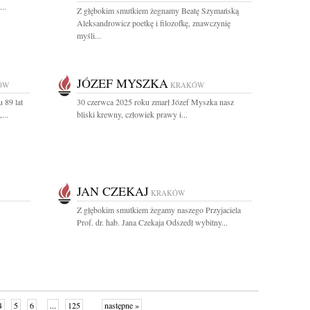
..
Z głębokim smutkiem żegnamy Beatę Szymańską
Aleksandrowicz poetkę i filozofkę, znawczynię
myśli...
JÓZEF MYSZKA
ÓW
KRAKÓW
 89 lat
30 czerwca 2025 roku zmarł Józef Myszka nasz
...
bliski krewny, człowiek prawy i...
JAN CZEKAJ
KRAKÓW
Z głębokim smutkiem żegamy naszego Przyjaciela
Prof. dr. hab. Jana Czekaja Odszedł wybitny...
4
5
6
...
125
następne »