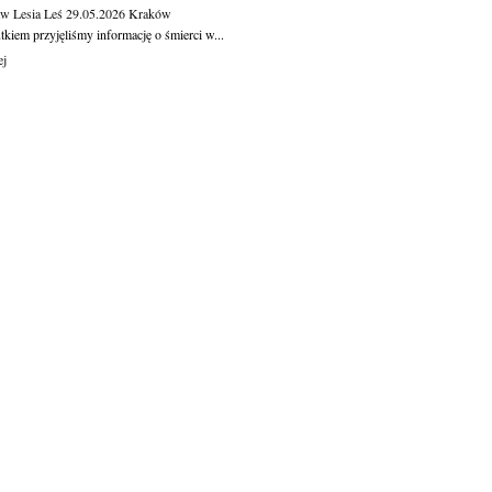
aw Lesia Leś
29.05.2026
Kraków
kiem przyjęliśmy informację o śmierci w...
ej