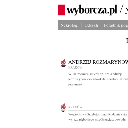
Nekrologi
Odeszli
Poradnik po
ANDRZEJ ROZMARYNO
KRAKÓW
W 10. rocznicę śmierci śp. dra Andrzeja
Rozmarynowicza adwokata, senatora, dorad
prawnego...
KRAKÓW
Wojciechowi Grzebała i Jego Rodzinie skł
wyrazy głębokiego współczucia z powodu..