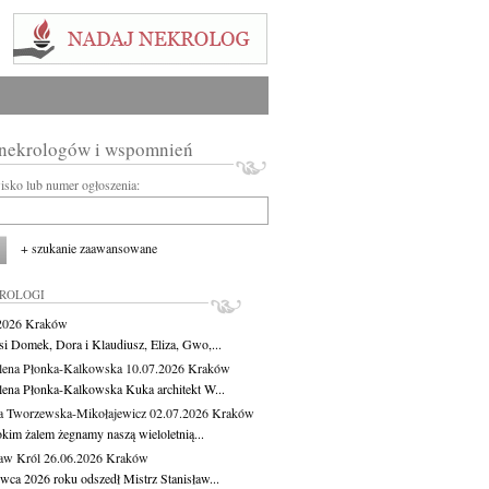
 nekrologów i wspomnień
wisko lub numer ogłoszenia:
+ szukanie zaawansowane
KROLOGI
.2026
Kraków
si Domek, Dora i Klaudiusz, Eliza, Gwo,...
ena Płonka-Kalkowska
10.07.2026
Kraków
ena Płonka-Kalkowska Kuka architekt W...
a Tworzewska-Mikołajewicz
02.07.2026
Kraków
okim żalem żegnamy naszą wieloletnią...
ław Król
26.06.2026
Kraków
rwca 2026 roku odszedł Mistrz Stanisław...