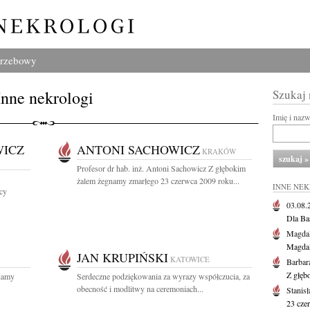
grzebowy
Inne nekrologi
Szukaj
Imię i naz
WICZ
ANTONI SACHOWICZ
KRAKÓW
Profesor dr hab. inż. Antoni Sachowicz Z głębokim
żalem żegnamy zmarłego 23 czerwca 2009 roku...
INNE NE
cy
03.08
Dla Ba
Magdal
Magdal
JAN KRUPIŃSKI
KATOWICE
Barbar
Z głęb
adamy
Serdeczne podziękowania za wyrazy współczucia, za
.
obecność i modlitwy na ceremoniach...
Stanis
23 cze