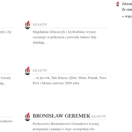
Zdzisł
Ze smut
+ więc
KRAKÓW
yk i Jej
Magdalenie Żelaszczyk i Jej Rodzinie wyrazy
szczerego współczucia z powodu śmierci Taty
składają...
KRAKÓW
 wyrazy
... to już rok, Tato Klusia, Qbuś, Mimi, Puniak, Nasz
ą...
Proś i Monia czerwiec 2009 roku
BRONISŁAW GEREMEK
KRAKÓW
zczukowi
Profesorowi Bronisławowi Geremkowi wyrazy
pożegnania i pamięci o Jego szczególnej roli...