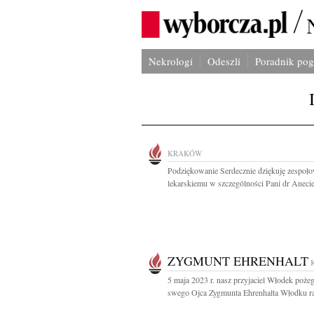
Nekrologi
Odeszli
Poradnik po
KRAKÓW
Podziękowanie Serdecznie dziękuję zespoło
lekarskiemu w szczególności Pani dr Anecie
ZYGMUNT EHRENHALT
5 maja 2023 r. nasz przyjaciel Włodek poże
swego Ojca Zygmunta Ehrenhalta Włodku ra