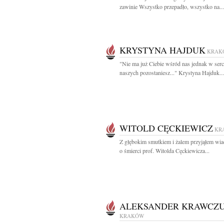
zawinie Wszystko przepadło, wszystko na...
KRYSTYNA HAJDUK
KRAK
"Nie ma już Ciebie wśród nas jednak w ser
naszych pozostaniesz..." Krystyna Hajduk...
WITOLD CĘCKIEWICZ
KR
Z głębokim smutkiem i żalem przyjąłem wi
o śmierci prof. Witolda Cęckiewicza...
ALEKSANDER KRAWCZ
KRAKÓW