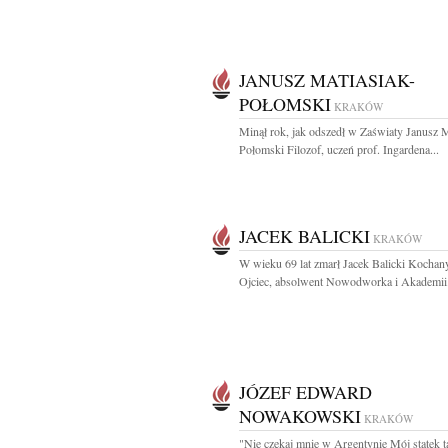
JANUSZ MATIASIAK-
POŁOMSKI
KRAKÓW
Minął rok, jak odszedł w Zaświaty Janusz M
Połomski Filozof, uczeń prof. Ingardena...
JACEK BALICKI
KRAKÓW
W wieku 69 lat zmarł Jacek Balicki Kochan
Ojciec, absolwent Nowodworka i Akademii.
JÓZEF EDWARD
NOWAKOWSKI
KRAKÓW
"Nie czekaj mnie w Argentynie Mój statek t