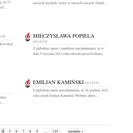
ę, że 27
naszych myślach, Jesteś w naszych sercach. Dzieli...
of....
MIECZYSŁAWA POPIELA
KÓW
KRAKÓW
kowskiej
Z głębokim żalem i smutkiem zawiadamiamy, że w
dniu 9 stycznia 2023 roku odeszła nasza kochana...
EMILIAN KAMIŃSKI
KRAKÓW
Z głębokim żalem zawiadamiamy, że 26 grudnia 2022
roku zmarł Emilian Kamiński Wybitny aktor,...
dnia
...
4
5
6
7
8
9
...
125
następne »