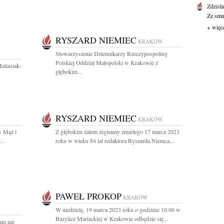
Zdzisł
Ze smut
+ więc
RYSZARD NIEMIEC
KRAKÓW
Stowarzyszenie Dziennikarzy Rzeczypospolitej
Polskiej Oddział Małopolski w Krakowie z
atiasiak-
głębokim...
RYSZARD NIEMIEC
KRAKÓW
y Mąż i
Z głębokim żalem żegnamy zmarłego 17 marca 2023
..
roku w wieku 84 lat redaktora Ryszarda Niemca...
PAWEŁ PROKOP
KRAKÓW
W niedzielę, 19 marca 2023 roku o godzinie 10.00 w
Bazylice Mariackiej w Krakowie odbędzie się...
am nie