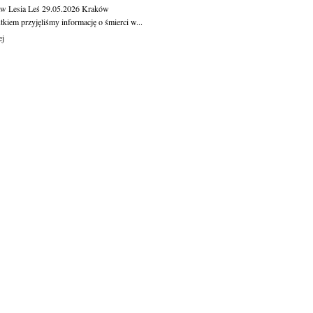
aw Lesia Leś
29.05.2026
Kraków
kiem przyjęliśmy informację o śmierci w...
ej