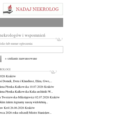
 nekrologów i wspomnień
wisko lub numer ogłoszenia:
+ szukanie zaawansowane
KROLOGI
.2026
Kraków
si Domek, Dora i Klaudiusz, Eliza, Gwo,...
ena Płonka-Kalkowska
10.07.2026
Kraków
ena Płonka-Kalkowska Kuka architekt W...
a Tworzewska-Mikołajewicz
02.07.2026
Kraków
okim żalem żegnamy naszą wieloletnią...
ław Król
26.06.2026
Kraków
rwca 2026 roku odszedł Mistrz Stanisław...