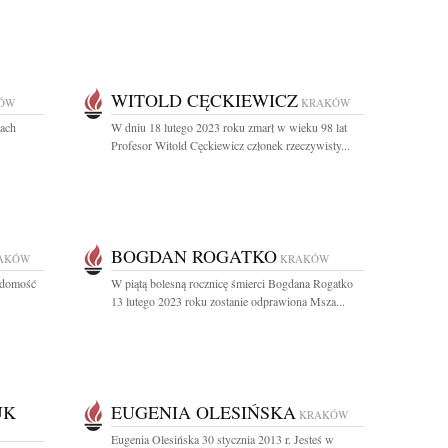
WITOLD CĘCKIEWICZ
ÓW
KRAKÓW
cach
W dniu 18 lutego 2023 roku zmarł w wieku 98 lat
Profesor Witold Cęckiewicz członek rzeczywisty...
BOGDAN ROGATKO
AKÓW
KRAKÓW
adomość
W piątą bolesną rocznicę śmierci Bogdana Rogatko
13 lutego 2023 roku zostanie odprawiona Msza...
UK
EUGENIA OLESIŃSKA
KRAKÓW
Eugenia Olesińska 30 stycznia 2013 r. Jesteś w