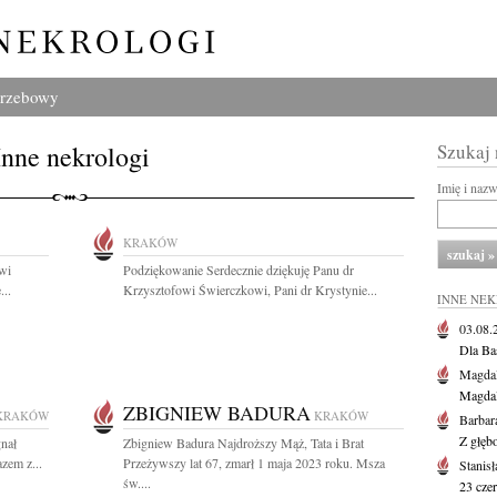
grzebowy
Inne nekrologi
Szukaj
Imię i naz
KRAKÓW
wi
Podziękowanie Serdecznie dziękuję Panu dr
...
Krzysztofowi Świerczkowi, Pani dr Krystynie...
INNE NE
03.08
Dla Ba
Magdal
Magdal
ZBIGNIEW BADURA
KRAKÓW
KRAKÓW
Barbar
Z głęb
gnał
Zbigniew Badura Najdroższy Mąż, Tata i Brat
zem z...
Przeżywszy lat 67, zmarł 1 maja 2023 roku. Msza
Stanis
św....
23 cze