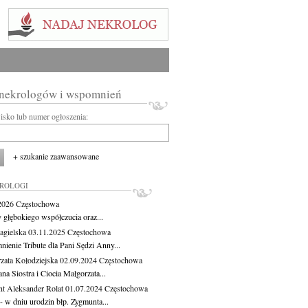
 nekrologów i wspomnień
wisko lub numer ogłoszenia:
+ szukanie zaawansowane
KROLOGI
.2026
Częstochowa
 głębokiego współczucia oraz...
agielska
03.11.2025
Częstochowa
ienie Tribute dla Pani Sędzi Anny...
zata Kołodziejska
02.09.2024
Częstochowa
a Siostra i Ciocia Małgorzata...
t Aleksander Rolat
01.07.2024
Częstochowa
 - w dniu urodzin błp. Zygmunta...