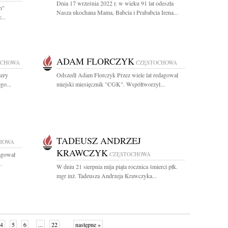
Dnia 17 września 2022 r. w wieku 91 lat odeszła
h"
Nasza ukochana Mama, Babcia i Prababcia Irena...
...
ADAM FLORCZYK
OCHOWA
CZĘSTOCHOWA
zery
Odszedł Adam Florczyk Przez wiele lat redagował
go...
miejski miesięcznik "CGK". Współtworzył...
TADEUSZ ANDRZEJ
HOWA
KRAWCZYK
agował
CZĘSTOCHOWA
.
W dniu 21 sierpnia mija piąta rocznica śmierci płk.
mgr inż. Tadeusza Andrzeja Krawczyka...
4
5
6
...
22
następne »