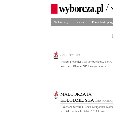
Nekrologi
Odeszli
Poradnik po
CZĘSTOCHOWA
Wyrazy głębokiego współczucia oraz słowa
Rodzinie i Bliskim ŚP Jerzego Pukasa...
MAŁGORZATA
KOŁODZIEJSKA
CZĘSTOCHO
Ukochana Siostra i Ciocia Małgorzata Koło
architekt, w latach 1996 - 2012 Prezes...