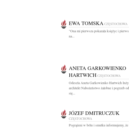
EWA TOMSKA
CZĘSTOCHOWA
"Ona mi pierw­sza po­ka­za­ła księ­życ i pierw­
na...
ANETA GARKOWIENKO
HARTWICH
CZĘSTOCHOWA
Odeszla Aneta Garkowienko Hartwich Inży
architekt Nabożeństwo żałobne i pogrzeb o
się...
JÓZEF DMITRUCZUK
CZĘSTOCHOWA
Pogrążeni w bólu i smutku informujemy, że