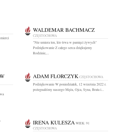
WALDEMAR BACHMACZ
CZĘSTOCHOWA
mierci
"Nie umiera ten, kto trwa w pamięci żywych"
Podziękowanie Z całego serca dziękujemy
Rodzinie,...
OW
ADAM FLORCZYK
CZĘSTOCHOWA
Podziękowanie W poniedziałek, 12 września 2022 r.
pożegnaliśmy naszego Męża, Ojca, Syna, Brata i...
owa
W
IRENA KULESZA
WIEK: 91
CZĘSTOCHOWA