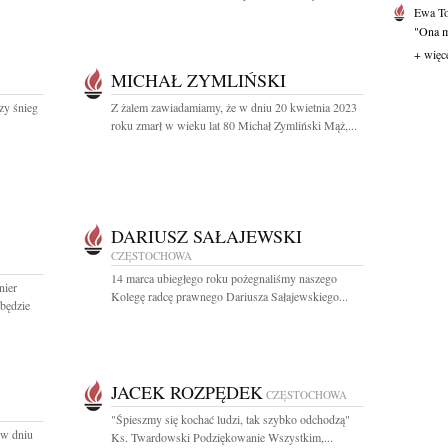
Ewa T
"Ona mi
+ więc
MICHAŁ ZYMLIŃSKI
szy śnieg
Z żalem zawiadamiamy, że w dniu 20 kwietnia 2023
roku zmarł w wieku lat 80 Michał Zymliński Mąż,...
DARIUSZ SAŁAJEWSKI
CZĘSTOCHOWA
14 marca ubiegłego roku pożegnaliśmy naszego
nier
Kolegę radcę prawnego Dariusza Sałajewskiego...
dbędzie
JACEK ROZPĘDEK
CZĘSTOCHOWA
"Śpieszmy się kochać ludzi, tak szybko odchodzą"
 w dniu
Ks. Twardowski Podziękowanie Wszystkim,...