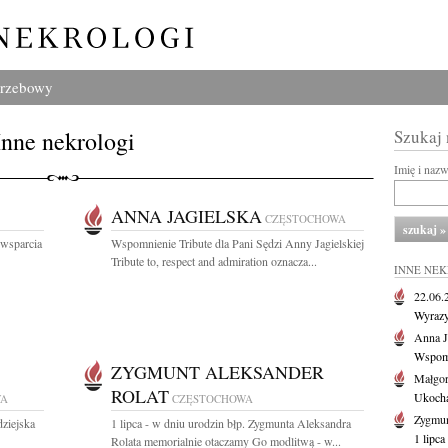
grzebowy
Inne nekrologi
Szukaj
Imię i naz
ANNA JAGIELSKA
CZĘSTOCHOWA
 wsparcia
Wspomnienie Tribute dla Pani Sędzi Anny Jagielskiej
Tribute to, respect and admiration oznacza...
INNE NE
22.06
Wyrazy
Anna J
Wspomn
ZYGMUNT ALEKSANDER
Małgor
ROLAT
Ukochan
WA
CZĘSTOCHOWA
Zygmun
dziejska
1 lipca - w dniu urodzin błp. Zygmunta Aleksandra
1 lipca
Rolata memorialnie otaczamy Go modlitwą - w...