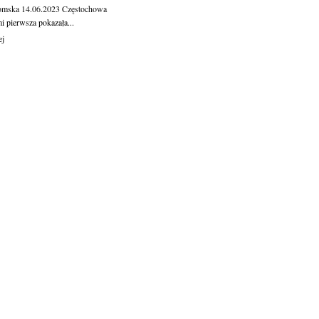
omska
14.06.2023
Częstochowa
 pierw­sza po­ka­za­ła...
ej