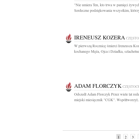
"Nie umiera Ten, kto trwa w pamięci żywyc
Serdeczne podziękowania wszystkim, którzy
IRENEUSZ KOZERA
CZĘST
W pierwszą Rocznicę śmierci Ireneusza Ko
kochanego Męża, Ojca i Dziadka, szlachetne
ADAM FLORCZYK
CZĘSTOC
Odszedł Adam Florczyk Przez wiele lat red
miejski miesięcznik "CGK". Współtworzył..
1
2
3