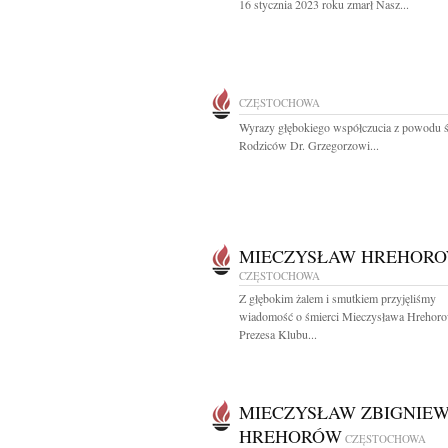
16 stycznia 2023 roku zmarł Nasz...
CZĘSTOCHOWA
Wyrazy głębokiego współczucia z powodu ś
Rodziców Dr. Grzegorzowi...
MIECZYSŁAW HREHOR
CZĘSTOCHOWA
Z głębokim żalem i smutkiem przyjęliśmy
wiadomość o śmierci Mieczysława Hrehor
Prezesa Klubu...
MIECZYSŁAW ZBIGNIE
HREHORÓW
CZĘSTOCHOWA