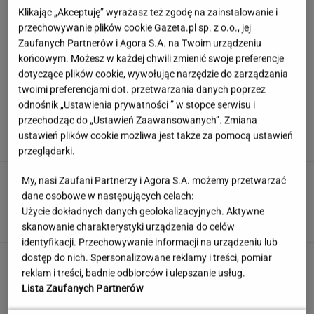
Klikając „Akceptuję” wyrażasz też zgodę na zainstalowanie i
przechowywanie plików cookie Gazeta.pl sp. z o.o., jej
Atak hakerski na ZUS. Poważna awaria strony
Zaufanych Partnerów i Agora S.A. na Twoim urządzeniu
i systemu PUE
końcowym. Możesz w każdej chwili zmienić swoje preferencje
dotyczące plików cookie, wywołując narzędzie do zarządzania
twoimi preferencjami dot. przetwarzania danych poprzez
odnośnik „Ustawienia prywatności ” w stopce serwisu i
Rozpoznasz kraj po trzech słowach? Sprawdź
to w quizie geograficznym
przechodząc do „Ustawień Zaawansowanych”. Zmiana
ustawień plików cookie możliwa jest także za pomocą ustawień
przeglądarki.
Second home nad morzem zyskuje na
My, nasi Zaufani Partnerzy i Agora S.A. możemy przetwarzać
popularności. Coraz więcej osób wybiera ten
dane osobowe w następujących celach:
model inwestowania
Użycie dokładnych danych geolokalizacyjnych. Aktywne
MATERIAŁ PROMOCYJNY
skanowanie charakterystyki urządzenia do celów
identyfikacji. Przechowywanie informacji na urządzeniu lub
dostęp do nich. Spersonalizowane reklamy i treści, pomiar
Anastazja Kuś została mistrzynią
świata. "Kariera przez pośladki"? Mamy
reklam i treści, badnie odbiorców i ulepszanie usług.
komentarz
Lista Zaufanych Partnerów
SUBSKRYPCJA