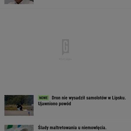
Ukraiński wywiad: Rosja zwiększa
produkcję rakiet. Nawet 200 proc. normy
Pierwszy etap GAT zakończony. To
strategiczna inwestycja dla polskiego
eksportu
MATERIAŁ PROMOCYJNY
Wojsko płaci
Sąd oddalił skargę
34 stopnie, burz
ochotnikom 6 tys. zł.
Crawly'ego.
wiatr do 115 km
Ogromne
Patostreamer nie
alerty dla 14
zainteresowanie
może wjechać do
województw