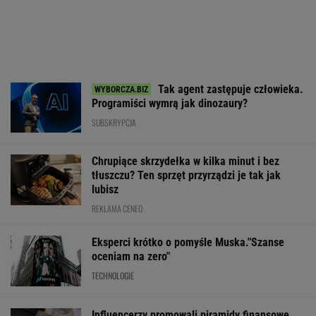
WALUTY I GIEŁDA
EUR
USD
CHF
GBP
WIG
4,3006
3,7229
4,6028
5,0256
152 370,35
0,02%
0,11%
-0,01%
0,16%
0,39%
SPRAWDŹ NOTOWANIA
Notowania dostarcza VIA24ONLINE
MOTORYZACJA