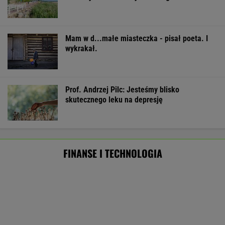
625 gmin alarmuje w sprawie wody. W
niektórych ruszyły już kontrole
BIZNES
Pierwszy etap GAT zakończony. To
strategiczna inwestycja dla polskiego
eksportu
MATERIAŁ PROMOCYJNY
Atak hakerski na ZUS. Poważna awaria strony
i systemu PUE
TECHNOLOGIE