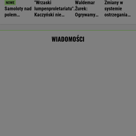
Burza ws. wieku emerytalnego.
Wiceminister: Nie udźwigniemy tego
BIZNES
Nie będzie nowej umowy TVP z Kościołem.
Obowiązuje ta podpisana przez Kurskiego
MARCIN KOZŁOWSKI
Prokuratura nie odpuszcza
Michałowi Wiśniewskiemu. Jest kasacja