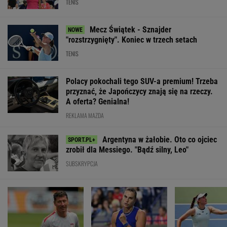
Ależ wieści ws.
Sabalenka przerwała
Jasne stanowis
Lewandowskiego.
milczenie po porażce
Rybakiny ws.
Barcelona nagle
w Toronto
pierwszego mie
ogłasza
rankingu WTA
WIĘCEJ NIŻ WYNIK. SUBSKRYBUJ
POLITYKA