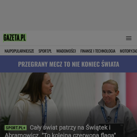
NAJPOPULARNIEJSZE
SPORT.PL
WIADOMOŚCI
FINANSE I TECHNOLOGIA
MOTORYZA
PRZEGRANY MECZ TO NIE KONIEC ŚWIATA
Cały świat patrzy na Świątek i
Abramowicz. "To kolejna czerwona flaga"