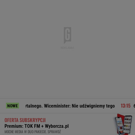
rytalnego. Wiceminister: Nie udźwigniemy tego
625 gmin al
NOWE
OFERTA SUBSKRYPCJI
Premium: TOK FM + Wyborcza.pl
MOCNE MEDIA W DUO PAKIECIE. SPRAWDŹ