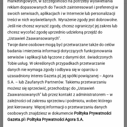
marketingowych, w szczególności na potrzeby wyświetlania
reklam dopasowanych do Twoich zainteresowań i preferencji w
swoich serwisach, aplikacjach i w Internecie lub personalizacji
treści w nich wyświetlanych. Wyrażenie zgody jest dobrowolne.
Jeśli nie chcesz wyrazić zgody, chcesz ograniczyć jej zakres lub
chcesz wycofać zgodę uprzednio udzieloną przejdź do
„Ustawień Zaawansowanych”.
Twoje dane osobowe mogą być przetwarzane także do celów
badania i mierzenia informacji dotyczących funkcjonowania
serwisów i aplikacji lub łączone z danymi dot. świadczonych
Tobie usług. W określonych przypadkach przetwarzanie
danych nie wymaga zgody i odbywa się w oparciu o
uzasadniony interes Gazeta.pl, jej spółki powiązanej – Agora
S.A. – lub Zaufanych Partnerów. Takiemu przetwarzaniu
możesz się sprzeciwić, przechodząc do „Ustawień
Zaawansowanych” lub przez kontakt z administratorem – w
zależności od zakresu sprzeciwu i podmiotu, wobec którego
jest kierowany. Więcej informacji o przetwarzaniu danych
Szokujące nagranie z Tatr. "Rodzice, którzy
osobowych znajdziesz w dokumencie
Polityka Prywatności
zwariowali"
Gazeta.pl
i
Polityka Prywatności Agora S.A.