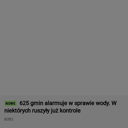
Tak agent zastępuje człowieka.
Programiści wymrą jak dinozaury?
SUBSKRYPCJA
Chrupiące skrzydełka w kilka minut i bez
tłuszczu? Ten sprzęt przyrządzi je tak jak
lubisz
REKLAMA CENEO