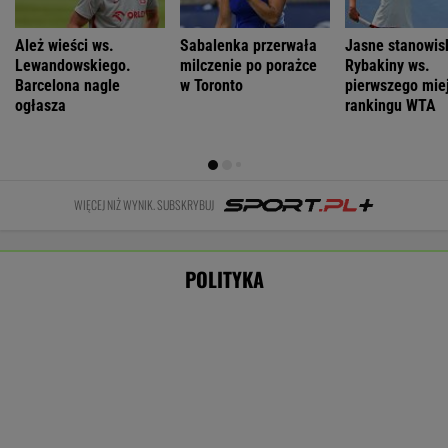
"Wrzaski
Waldemar
Zmiany w
Samoloty nad
lumpenproletariatu".
Żurek:
systemie
polem
Kaczyński nie
Ogrywamy
ostrzegania.
golfowym
wytrzymał na
prezydenta. To
"Wyciągają
Trumpa.
miesięcznicy
nasz wielki
wnioski z tej
Poderwano F-
sukces
lekcji"
WIADOMOŚCI
16