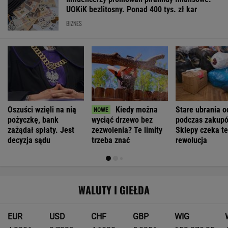
Kierowca Amazona utarł nosa motocyklistom.
Trafił się twardy przeciwnik
Największa zmiana w quattro od lat. Nowe
Audi RS 5 rozdziela moment w zupełnie nowy
sposób
MATERIAŁ PROMOCYJNY
Kraków zwiększa SPP. Gdzie i ile trzeba
będzie zapłacić za parkowanie?
MOTO NEWS