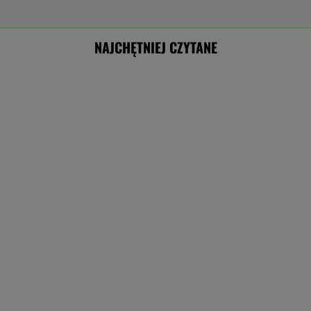
NAJCHĘTNIEJ CZYTANE
Prokuratura nie odpuszcza
Michałowi Wiśniewskiemu. Jest kasacja