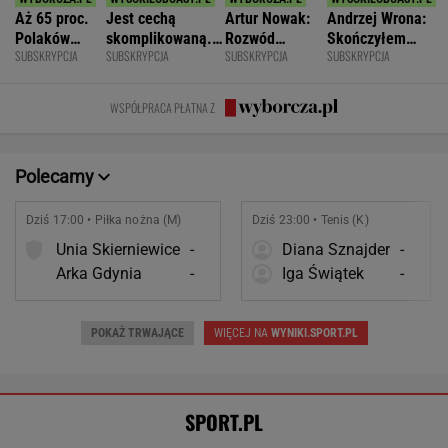
Dziś 17:00 • Piłka nożna (M)
Dziś 23:00 • Tenis (K)
Unia Skierniewice
-
Diana Sznajder
-
Arka Gdynia
-
Iga Świątek
-
POKAŻ TRWAJĄCE
WIĘCEJ NA
WYNIKI.SPORT.PL
SPORT.PL