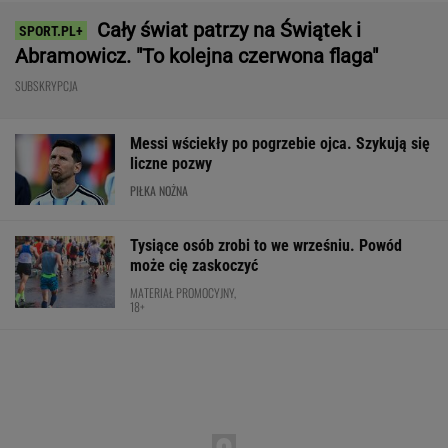
Wnętrze? Klasa światowa. Jazda? Uzależnia.
Ta perełka z Bawarii to czysta perfekcja!
MATERIAŁ PROMOCYJNY
Anastazja Kuś została mistrzynią
świata. "Kariera przez pośladki"? Mamy
komentarz
SUBSKRYPCJA