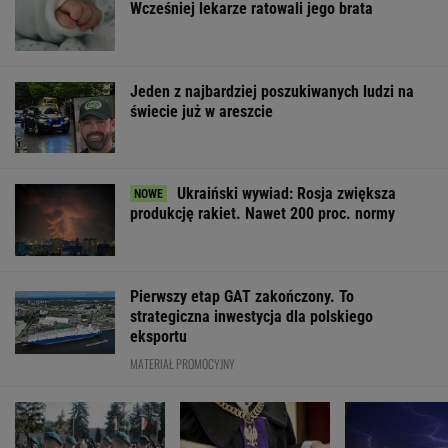
programem
Schengen
WSPÓŁPRACA PŁATNA Z WYBORCZA.PL
ZROZUM, POZNAJ, ODKRYWAJ
SEKCJA Z SUBSKRYPCJĄ
Jak się zapisać do lekarza w NFZ bez
dzwonienia do przychodni
Anna Czartoryska-Niemczycka: Dla mnie to
nie miejsce na wakacje. To drugi dom
Mam w d...małe miasteczka - pisał poeta. I
wykrakał.