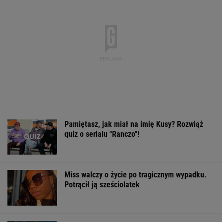
Pamiętasz, jak miał na imię Kusy? Rozwiąż
quiz o serialu "Ranczo"!
Miss walczy o życie po tragicznym wypadku.
Potrącił ją sześciolatek
Zabrali dzieci na Rysy. W klapkach. "To już nie
odwaga ani przygoda"
Oszuści wzięli na nią pożyczkę, bank zażądał
spłaty. Jest decyzja sądu
BIZNES