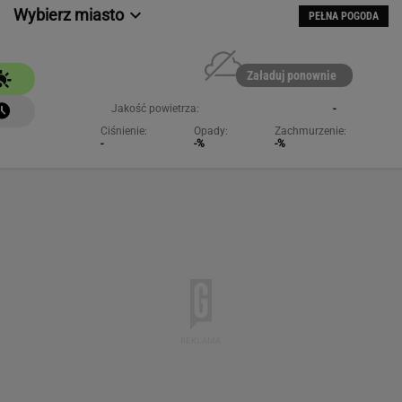
Wybierz miasto
PEŁNA POGODA
Załaduj ponownie
Jakość powietrza:
-
Ciśnienie:
Opady:
Zachmurzenie:
-
-%
-%