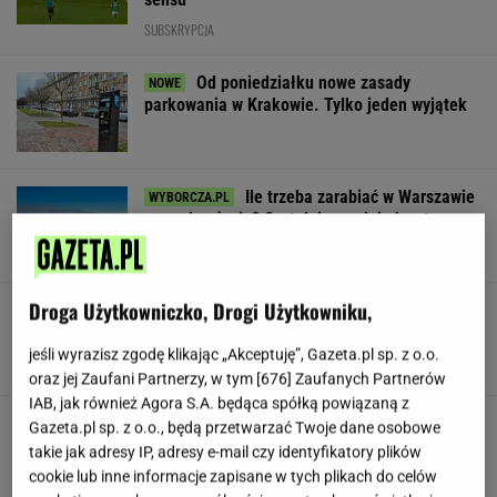
SUBSKRYPCJA
Od poniedziałku nowe zasady
parkowania w Krakowie. Tylko jeden wyjątek
Ile trzeba zarabiać w Warszawie
na godne życie? Czytelnicy podają kwoty
SUBSKRYPCJA
Droga Użytkowniczko, Drogi Użytkowniku,
Czarnecki zawieszony w PiS. "Zrobi
wszystko, żeby wrócić do Brukseli"
jeśli wyrazisz zgodę klikając „Akceptuję”, Gazeta.pl sp. z o.o.
SUBSKRYPCJA
oraz jej Zaufani Partnerzy, w tym [
676
] Zaufanych Partnerów
IAB, jak również Agora S.A. będąca spółką powiązaną z
Wojsko płaci ochotnikom 6 tys. zł. Ogromne
Gazeta.pl sp. z o.o., będą przetwarzać Twoje dane osobowe
zainteresowanie programem
takie jak adresy IP, adresy e-mail czy identyfikatory plików
cookie lub inne informacje zapisane w tych plikach do celów