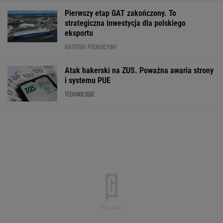
Eksperci krótko o pomyśle Muska."Szanse
oceniam na zero"
TECHNOLOGIE
Influencerzy promowali piramidy finansowe.
UOKiK bezlitosny. Ponad 400 tys. zł kar
BIZNES
Oszuści wzięli na nią
Kiedy można
Stare ubrania 
pożyczkę, bank
wyciąć drzewo bez
podczas zakup
zażądał spłaty. Jest
zezwolenia? Te limity
Sklepy czeka te
decyzja sądu
trzeba znać
rewolucja