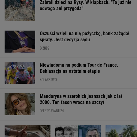
Niewiadoma na podium Tour de France.
Deklasacja na ostatnim etapie
KOLARSTWO
Mandaryna w szerokich jeansach jak z lat
2000. Ten fason wraca na szczyt
OFERTY AVANTI24
Posyp skórkę
Usunęliśmy jedno
Malują linie na
ziemniaka sodą.
słowo z tytułów
oknach. Dlaczeg
Prosty trik pomaga w
polskich filmów.
to zalecane i d
kuchni
Rozwiążesz
to służy?
bezbłędnie?