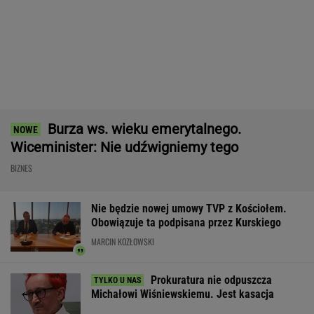
Dron nie wysadził samolotów w Lipsku.
Ujawniono powód
Ślady maltretowania u niemowlęcia.
Wcześniej lekarze ratowali jego brata
Jeden z najbardziej poszukiwanych ludzi na
świecie już w areszcie