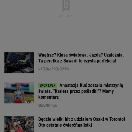
Będzie wielki hit z udziałem Osaki w Toronto!
Oto ostatnie ćwierćfinalistki
TENIS
Mecz Świątek - Sznajder
"rozstrzygnięty". Koniec w trzech setach
TENIS
Polacy pokochali tego SUV-a premium! Trzeba
przyznać, że Japończycy znają się na rzeczy.
A oferta? Genialna!
REKLAMA MAZDA
Argentyna w żałobie. Oto co ojciec
zrobił dla Messiego. "Bądź silny, Leo"
SUBSKRYPCJA