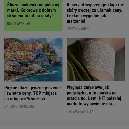
Reserved wyprzedaje klapki ze
Śliczne sukienki od polskiej
skóry owczej za ułamek ceny.
marki. Kolorowa z dobrym
Lekkie i wygodne jak
składem to hit na upały!
marzenie!
OFERTY AVANTI24
OFERTY AVANTI24
Wygląda zmysłowo jak
Piękne plaże, pyszne jedzenie
podwiązka, a to opaska na
i świetne ceny. TOP miejsca
otarcia ud. Letni HIT polskiej
na urlop we Włoszech
marki to wybawienie dla
MATERIAŁ PROMOCYJNY
kobiet!
REKLAMA GABRIELLA