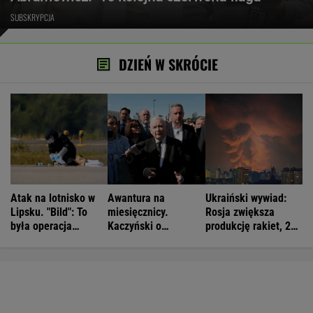
SUBSKRYPCJA
DZIEŃ W SKRÓCIE
Atak na lotnisko w
Awantura na
Ukraiński wywiad:
Lipsku. "Bild": To
miesięcznicy.
Rosja zwiększa
była operacja
Kaczyński o
produkcję rakiet, 200
wojskowa
"wrzaskach
proc. normy
lumpenproletariatu"