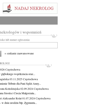
 nekrologów i wspomnień
wisko lub numer ogłoszenia:
+ szukanie zaawansowane
KROLOGI
.2026
Częstochowa
 głębokiego współczucia oraz...
agielska
03.11.2025
Częstochowa
ienie Tribute dla Pani Sędzi Anny...
zata Kołodziejska
02.09.2024
Częstochowa
a Siostra i Ciocia Małgorzata...
t Aleksander Rolat
01.07.2024
Częstochowa
 - w dniu urodzin błp. Zygmunta...