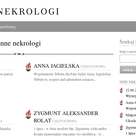
grzebowy
Inne nekrologi
Szukaj
Imię i naz
ANNA JAGIELSKA
CZĘSTOCHOWA
 wsparcia
Wspomnienie Tribute dla Pani Sędzi Anny Jagielskiej
Tribute to, respect and admiration oznacza...
INNE NE
22.06
Wyrazy
Anna J
Wspomn
ZYGMUNT ALEKSANDER
Małgor
ROLAT
Ukochan
WA
CZĘSTOCHOWA
Zygmun
dziejska
1 lipca - w dniu urodzin błp. Zygmunta Aleksandra
1 lipca
Rolata memorialnie otaczamy Go modlitwą - w...