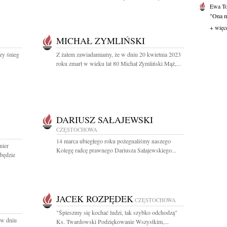
Ewa T
"Ona mi
+ więc
MICHAŁ ZYMLIŃSKI
szy śnieg
Z żalem zawiadamiamy, że w dniu 20 kwietnia 2023
roku zmarł w wieku lat 80 Michał Zymliński Mąż,...
DARIUSZ SAŁAJEWSKI
CZĘSTOCHOWA
14 marca ubiegłego roku pożegnaliśmy naszego
nier
Kolegę radcę prawnego Dariusza Sałajewskiego...
dbędzie
JACEK ROZPĘDEK
CZĘSTOCHOWA
"Śpieszmy się kochać ludzi, tak szybko odchodzą"
 w dniu
Ks. Twardowski Podziękowanie Wszystkim,...