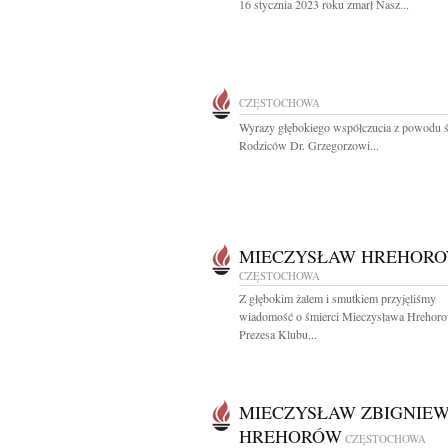
16 stycznia 2023 roku zmarł Nasz...
CZĘSTOCHOWA
Wyrazy głębokiego współczucia z powodu ś
Rodziców Dr. Grzegorzowi...
MIECZYSŁAW HREHOR
CZĘSTOCHOWA
Z głębokim żalem i smutkiem przyjęliśmy
wiadomość o śmierci Mieczysława Hrehor
Prezesa Klubu...
MIECZYSŁAW ZBIGNIE
HREHORÓW
CZĘSTOCHOWA