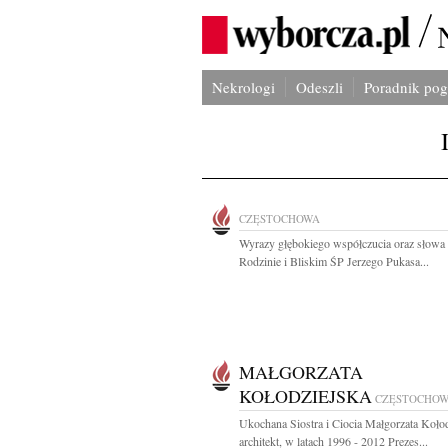
Nekrologi
Odeszli
Poradnik po
CZĘSTOCHOWA
Wyrazy głębokiego współczucia oraz słowa
Rodzinie i Bliskim ŚP Jerzego Pukasa...
MAŁGORZATA
KOŁODZIEJSKA
CZĘSTOCHO
Ukochana Siostra i Ciocia Małgorzata Koło
architekt, w latach 1996 - 2012 Prezes...