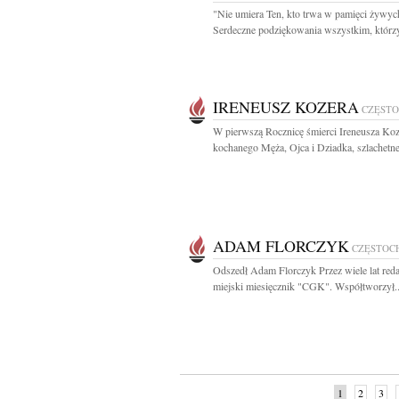
"Nie umiera Ten, kto trwa w pamięci żywyc
Serdeczne podziękowania wszystkim, którzy
IRENEUSZ KOZERA
CZĘST
W pierwszą Rocznicę śmierci Ireneusza Ko
kochanego Męża, Ojca i Dziadka, szlachetne
ADAM FLORCZYK
CZĘSTOC
Odszedł Adam Florczyk Przez wiele lat red
miejski miesięcznik "CGK". Współtworzył..
1
2
3