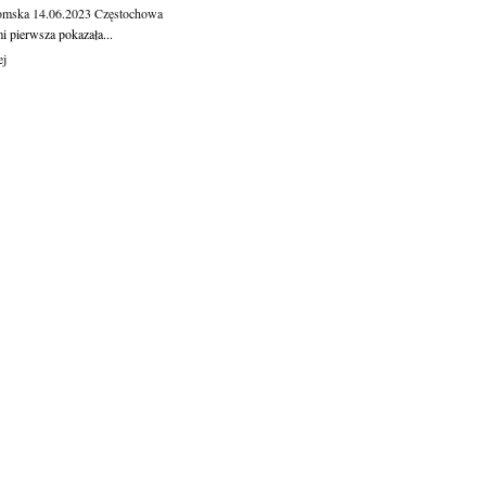
omska
14.06.2023
Częstochowa
 pierw­sza po­ka­za­ła...
ej