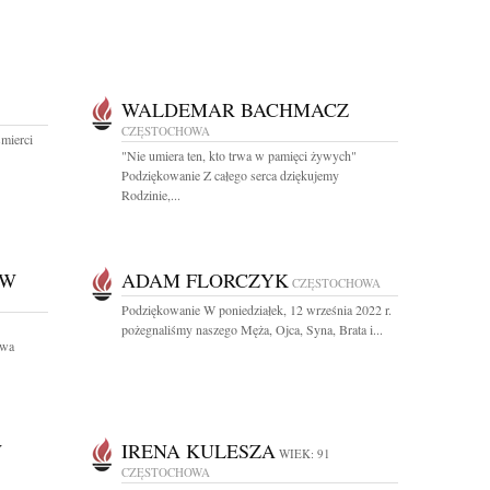
WALDEMAR BACHMACZ
CZĘSTOCHOWA
mierci
"Nie umiera ten, kto trwa w pamięci żywych"
Podziękowanie Z całego serca dziękujemy
Rodzinie,...
OW
ADAM FLORCZYK
CZĘSTOCHOWA
Podziękowanie W poniedziałek, 12 września 2022 r.
pożegnaliśmy naszego Męża, Ojca, Syna, Brata i...
owa
W
IRENA KULESZA
WIEK: 91
CZĘSTOCHOWA