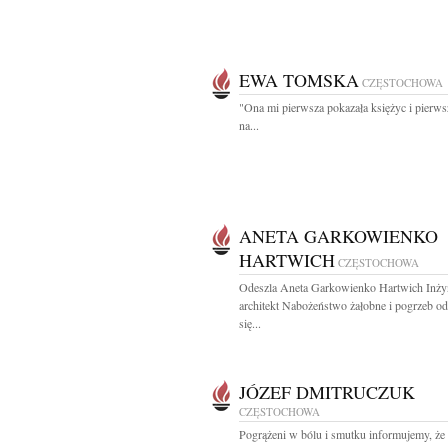
EWA TOMSKA
CZĘSTOCHOWA
"Ona mi pierw­sza po­ka­za­ła księ­życ i pierw­
na...
ANETA GARKOWIENKO
HARTWICH
CZĘSTOCHOWA
Odeszla Aneta Garkowienko Hartwich Inży
architekt Nabożeństwo żałobne i pogrzeb o
się...
JÓZEF DMITRUCZUK
CZĘSTOCHOWA
Pogrążeni w bólu i smutku informujemy, że