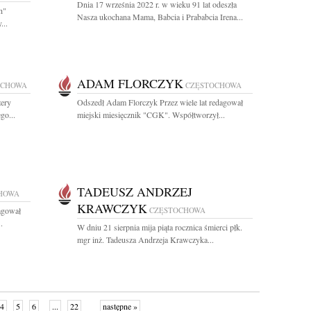
Dnia 17 września 2022 r. w wieku 91 lat odeszła
h"
Nasza ukochana Mama, Babcia i Prababcia Irena...
...
ADAM FLORCZYK
OCHOWA
CZĘSTOCHOWA
zery
Odszedł Adam Florczyk Przez wiele lat redagował
go...
miejski miesięcznik "CGK". Współtworzył...
TADEUSZ ANDRZEJ
HOWA
KRAWCZYK
agował
CZĘSTOCHOWA
.
W dniu 21 sierpnia mija piąta rocznica śmierci płk.
mgr inż. Tadeusza Andrzeja Krawczyka...
4
5
6
...
22
następne »