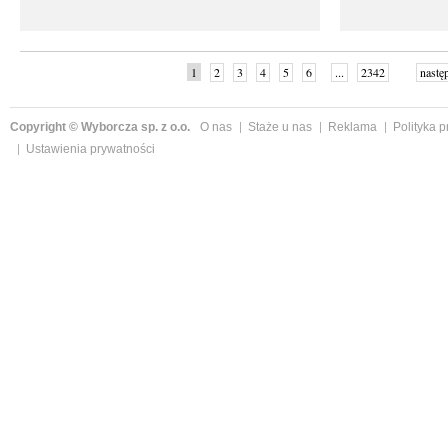
1
2
3
4
5
6
...
2342
nastę
Copyright © Wyborcza sp. z o.o.
O nas
Staże u nas
Reklama
Polityka 
Ustawienia prywatności