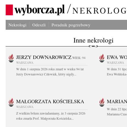
Nekrologi
Odeszli
Poradnik pogrzebowy
Inne nekrologi
JERZY DOWNAROWICZ
EWA WO
WIEK: 94
WARSZAWA
WARSZAWA
W dniu 1 sierpnia 2026 roku zmarł w wieku 94 lat
W dniu 31 lipc
Jerzy Downarowicz Człowiek, który nigdy...
Ewa Wolińska-W
MAŁGORZATA KOŚCIELSKA
MARIAN
WARSZAWA
W dniu 22 lipc
Z wielkim bólem zawiadamiamy, że 3 sierpnia 2026
Marianna Czas
roku zmarła Prof. Małgorzata Kościelska...