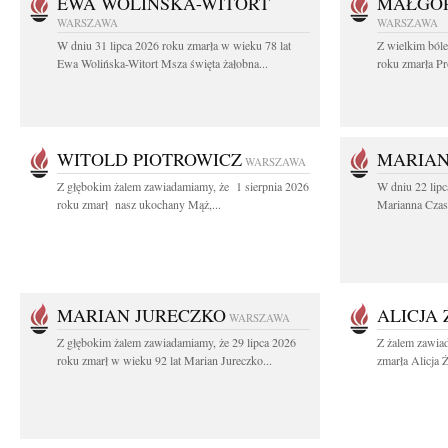
EWA WOLIŃSKA-WITORT
MAŁGOR
WARSZAWA
WARSZAWA
W dniu 31 lipca 2026 roku zmarła w wieku 78 lat
Z wielkim ból
Ewa Wolińska-Witort Msza święta żałobna...
roku zmarła Pr
WITOLD PIOTROWICZ
MARIAN
WARSZAWA
Z głębokim żalem zawiadamiamy, że 1 sierpnia 2026
W dniu 22 lipc
roku zmarł nasz ukochany Mąż,...
Marianna Czas
MARIAN JURECZKO
ALICJA
WARSZAWA
Z głębokim żalem zawiadamiamy, że 29 lipca 2026
Z żalem zawia
roku zmarł w wieku 92 lat Marian Jureczko...
zmarła Alicja 