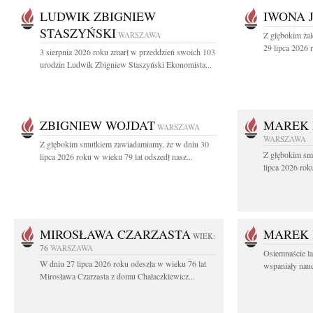
LUDWIK ZBIGNIEW
IWONA 
STASZYŃSKI
WARSZAWA
Z głębokim ża
29 lipca 2026 r
3 sierpnia 2026 roku zmarł w przeddzień swoich 103
urodzin Ludwik Zbigniew Staszyński Ekonomista...
ZBIGNIEW WOJDAT
MAREK 
WARSZAWA
WARSZAWA
Z głębokim smutkiem zawiadamiamy, że w dniu 30
Z głębokim sm
lipca 2026 roku w wieku 79 lat odszedł nasz...
lipca 2026 rok
MIROSŁAWA CZARZASTA
MAREK 
WIEK:
76
WARSZAWA
Osiemnaście l
W dniu 27 lipca 2026 roku odeszła w wieku 76 lat
wspaniały nauc
Mirosława Czarzasta z domu Chałaczkiewicz...