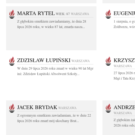
MARTA RYTEL
EUGENI
WIEK: 87
WARSZAWA
Z głębokim smutkiem zawiadamiamy, że dnia 28
1 sierpnia, o g
lipca 2026 roku, w wieku 87 lat, zmarła nasza...
Żoliborzu, wśró
ZDZISŁAW ŁUPIŃSKI
KRZYSZ
WARSZAWA
WARSZAWA
W dniu 29 lipca 2026 roku zmarł w wieku 90 lat Mgr
27 lipca 2026 
inż. Zdzisław Łupiński Absolwent Szkoły...
Mąż i Tata Krz
JACEK BRYDAK
ANDRZE
WARSZAWA
WARSZAWA
Z ogromnym smutkiem zawiadamiam, że w dniu 22
Z głębokim żal
lipca 2026 roku zmarł mój ukochany Brat...
2026 roku odsz