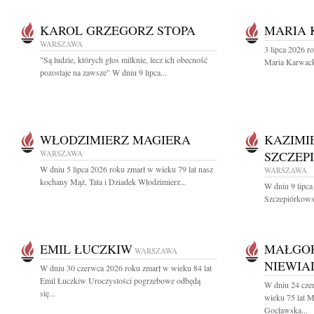
KAROL GRZEGORZ STOPA
MARIA
WARSZAWA
3 lipca 2026 r
"Są ludzie, których głos milknie, lecz ich obecność
Maria Karwac
pozostaje na zawsze" W dniu 9 lipca...
WŁODZIMIERZ MAGIERA
KAZIMI
WARSZAWA
SZCZEP
W dniu 5 lipca 2026 roku zmarł w wieku 79 lat nasz
WARSZAWA
kochany Mąż, Tata i Dziadek Włodzimierz...
W dniu 9 lipca
Szczepiórkowsk
EMIL ŁUCZKIW
MAŁGO
WARSZAWA
NIEWI
W dniu 30 czerwca 2026 roku zmarł w wieku 84 lat
Emil Łuczkiw Uroczystości pogrzebowe odbędą
W dniu 24 cze
się...
wieku 75 lat 
Gocławska...