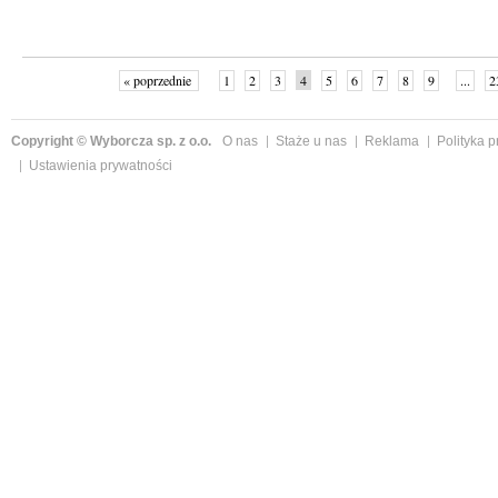
« poprzednie
1
2
3
4
5
6
7
8
9
...
2
Copyright © Wyborcza sp. z o.o.
O nas
Staże u nas
Reklama
Polityka 
Ustawienia prywatności