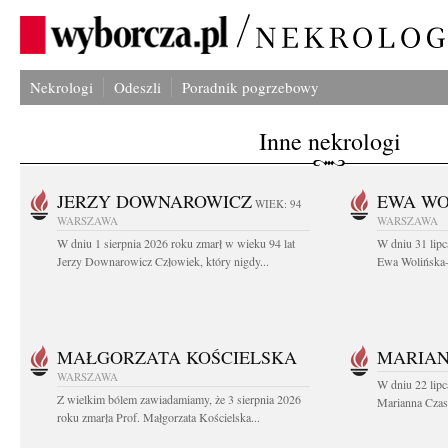
Nekrologi
Odeszli
Poradnik pogrzebowy
Inne nekrologi
JERZY DOWNAROWICZ
EWA WO
WIEK: 94
WARSZAWA
WARSZAWA
W dniu 1 sierpnia 2026 roku zmarł w wieku 94 lat
W dniu 31 lipc
Jerzy Downarowicz Człowiek, który nigdy...
Ewa Wolińska-W
MAŁGORZATA KOŚCIELSKA
MARIAN
WARSZAWA
W dniu 22 lipc
Z wielkim bólem zawiadamiamy, że 3 sierpnia 2026
Marianna Czas
roku zmarła Prof. Małgorzata Kościelska...