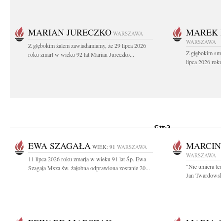
MARIAN JURECZKO
MAREK 
WARSZAWA
WARSZAWA
Z głębokim żalem zawiadamiamy, że 29 lipca 2026
Z głębokim sm
roku zmarł w wieku 92 lat Marian Jureczko...
lipca 2026 rok
EWA SZAGAŁA
MARCIN
WIEK: 91
WARSZAWA
WARSZAWA
11 lipca 2026 roku zmarła w wieku 91 lat Śp. Ewa
"Nie umiera te
Szagała Msza św. żałobna odprawiona zostanie 20...
Jan Twardowski