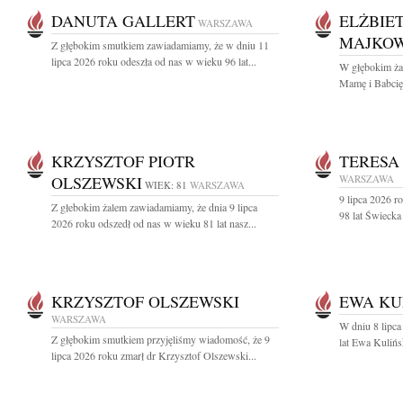
DANUTA GALLERT
ELŻBIE
WARSZAWA
MAJKO
Z głębokim smutkiem zawiadamiamy, że w dniu 11
lipca 2026 roku odeszła od nas w wieku 96 lat...
W głębokim ża
Mamę i Babcię
KRZYSZTOF PIOTR
TERESA
OLSZEWSKI
WARSZAWA
WIEK: 81
WARSZAWA
9 lipca 2026 r
Z głebokim żalem zawiadamiamy, że dnia 9 lipca
98 lat Świecka
2026 roku odszedł od nas w wieku 81 lat nasz...
KRZYSZTOF OLSZEWSKI
EWA KU
WARSZAWA
W dniu 8 lipca
Z głębokim smutkiem przyjęliśmy wiadomość, że 9
lat Ewa Kulińs
lipca 2026 roku zmarł dr Krzysztof Olszewski...