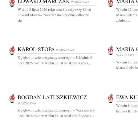
EDWARD MARCZAK
MARIA 
WARSZAWA
W dniu 8 lipca 2026 roku zmarł przeżywszy 89 lat
W dniu 12 lipc
Edward Marczak Nabożeństwo żałobne odbędzie
Maria Gelert 
się...
żałobna...
KAROL STOPA
MARIA 
WARSZAWA
WARSZAWA
Z głębokim żalem żegnamy zmarłego w Kiełpinie 9
W dniu 13 lipc
lipca 2026 roku w wieku 78 lat redaktora Karola...
Maria Głębicka
BOGDAN LATUSZKIEWICZ
EWA KU
WARSZAWA
W dniu 8 lipca
Z głębokim żalem żegnamy zmarłego w Warszawie 9
lat Ewa Kulińs
lipca 2026 roku w wieku 88 lat redaktora Bogdana...