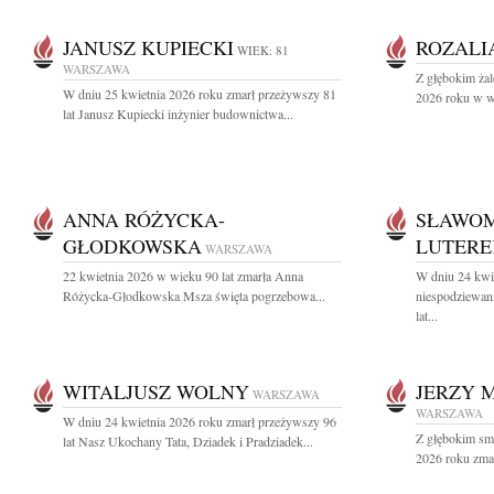
JANUSZ KUPIECKI
ROZALI
WIEK: 81
WARSZAWA
Z głębokim ża
W dniu 25 kwietnia 2026 roku zmarł przeżywszy 81
2026 roku w wi
lat Janusz Kupiecki inżynier budownictwa...
ANNA RÓŻYCKA-
SŁAWOM
GŁODKOWSKA
LUTERE
WARSZAWA
22 kwietnia 2026 w wieku 90 lat zmarła Anna
W dniu 24 kwi
Różycka-Głodkowska Msza święta pogrzebowa...
niespodziewan
lat...
WITALJUSZ WOLNY
JERZY 
WARSZAWA
WARSZAWA
W dniu 24 kwietnia 2026 roku zmarł przeżywszy 96
Z głębokim sm
lat Nasz Ukochany Tata, Dziadek i Pradziadek...
2026 roku zmar