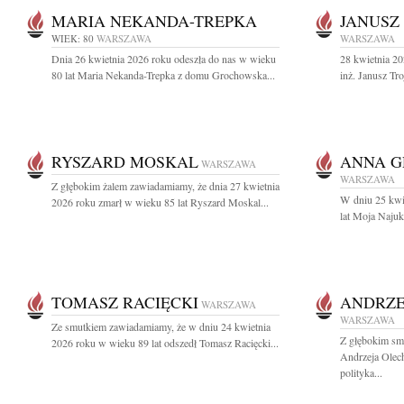
MARIA NEKANDA-TREPKA
JANUSZ
WIEK: 80
WARSZAWA
WARSZAWA
Dnia 26 kwietnia 2026 roku odeszła do nas w wieku
28 kwietnia 20
80 lat Maria Nekanda-Trepka z domu Grochowska...
inż. Janusz T
RYSZARD MOSKAL
ANNA G
WARSZAWA
WARSZAWA
Z głębokim żalem zawiadamiamy, że dnia 27 kwietnia
W dniu 25 kwi
2026 roku zmarł w wieku 85 lat Ryszard Moskal...
lat Moja Najuk
TOMASZ RACIĘCKI
ANDRZE
WARSZAWA
WARSZAWA
Ze smutkiem zawiadamiamy, że w dniu 24 kwietnia
Z głębokim sm
2026 roku w wieku 89 lat odszedł Tomasz Racięcki...
Andrzeja Olec
polityka...