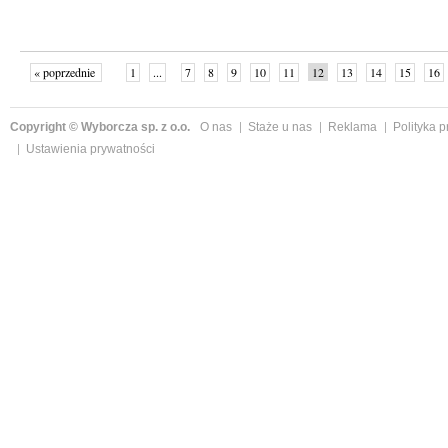
« poprzednie
1
...
7
8
9
10
11
12
13
14
15
16
Copyright © Wyborcza sp. z o.o.
O nas
Staże u nas
Reklama
Polityka 
Ustawienia prywatności