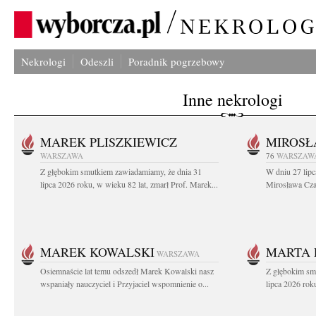
Nekrologi
Odeszli
Poradnik pogrzebowy
Inne nekrologi
MAREK PLISZKIEWICZ
MIROSŁ
WARSZAWA
76
WARSZAW
Z głębokim smutkiem zawiadamiamy, że dnia 31
W dniu 27 lipc
lipca 2026 roku, w wieku 82 lat, zmarł Prof. Marek...
Mirosława Czar
MAREK KOWALSKI
MARTA 
WARSZAWA
Osiemnaście lat temu odszedł Marek Kowalski nasz
Z głębokim sm
wspaniały nauczyciel i Przyjaciel wspomnienie o...
lipca 2026 roku