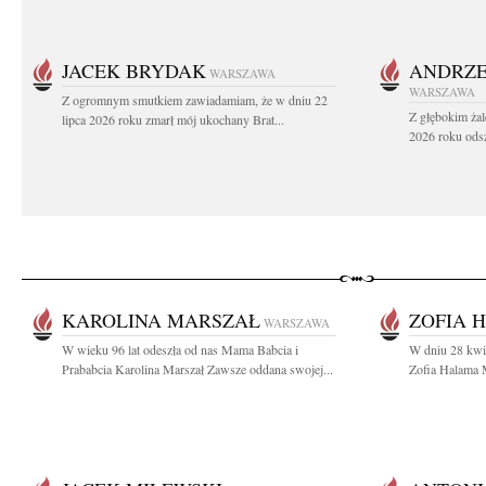
JACEK BRYDAK
ANDRZE
WARSZAWA
WARSZAWA
Z ogromnym smutkiem zawiadamiam, że w dniu 22
Z głębokim żal
lipca 2026 roku zmarł mój ukochany Brat...
2026 roku odsz
KAROLINA MARSZAŁ
ZOFIA 
WARSZAWA
W wieku 96 lat odeszła od nas Mama Babcia i
W dniu 28 kwie
Prababcia Karolina Marszał Zawsze oddana swojej...
Zofia Halama M