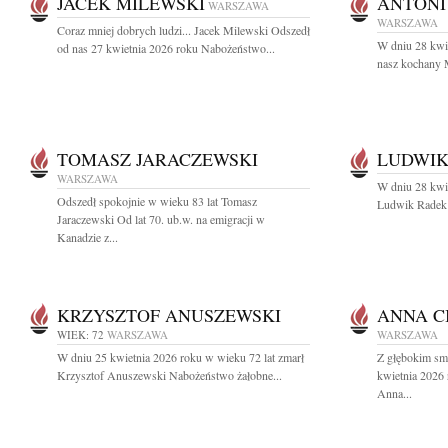
JACEK MILEWSKI
ANTONI
WARSZAWA
WARSZAWA
Coraz mniej dobrych ludzi... Jacek Milewski Odszedł
W dniu 28 kwie
od nas 27 kwietnia 2026 roku Nabożeństwo...
nasz kochany M
TOMASZ JARACZEWSKI
LUDWIK
WARSZAWA
W dniu 28 kwie
Odszedł spokojnie w wieku 83 lat Tomasz
Ludwik Radek a
Jaraczewski Od lat 70. ub.w. na emigracji w
Kanadzie z...
KRZYSZTOF ANUSZEWSKI
ANNA C
WIEK: 72
WARSZAWA
WARSZAWA
W dniu 25 kwietnia 2026 roku w wieku 72 lat zmarł
Z głębokim sm
Krzysztof Anuszewski Nabożeństwo żałobne...
kwietnia 2026 
Anna...