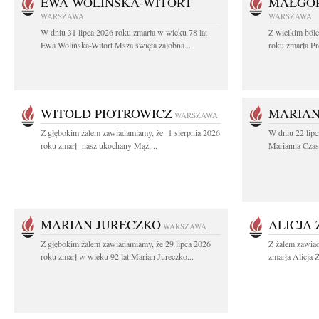
EWA WOLIŃSKA-WITORT
MAŁGOR
WARSZAWA
WARSZAWA
W dniu 31 lipca 2026 roku zmarła w wieku 78 lat
Z wielkim ból
Ewa Wolińska-Witort Msza święta żałobna...
roku zmarła Pr
WITOLD PIOTROWICZ
MARIAN
WARSZAWA
Z głębokim żalem zawiadamiamy, że 1 sierpnia 2026
W dniu 22 lipc
roku zmarł nasz ukochany Mąż,...
Marianna Czas
MARIAN JURECZKO
ALICJA
WARSZAWA
Z głębokim żalem zawiadamiamy, że 29 lipca 2026
Z żalem zawia
roku zmarł w wieku 92 lat Marian Jureczko...
zmarła Alicja 