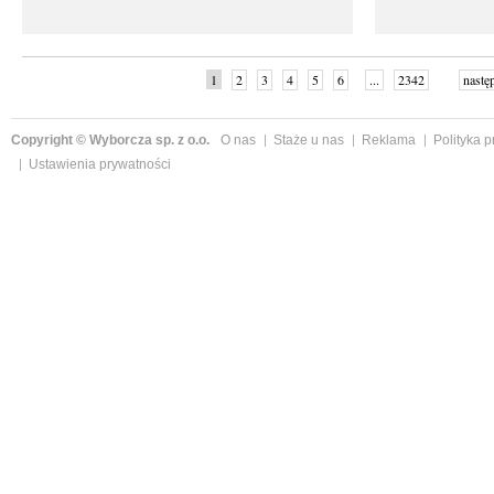
1
2
3
4
5
6
...
2342
nastę
Copyright © Wyborcza sp. z o.o.
O nas
Staże u nas
Reklama
Polityka 
Ustawienia prywatności