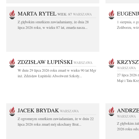
MARTA RYTEL
EUGENI
WIEK: 87
WARSZAWA
Z głębokim smutkiem zawiadamiamy, że dnia 28
1 sierpnia, o g
lipca 2026 roku, w wieku 87 lat, zmarła nasza...
Żoliborzu, wśró
ZDZISŁAW ŁUPIŃSKI
KRZYSZ
WARSZAWA
WARSZAWA
W dniu 29 lipca 2026 roku zmarł w wieku 90 lat Mgr
27 lipca 2026 
inż. Zdzisław Łupiński Absolwent Szkoły...
Mąż i Tata Krz
JACEK BRYDAK
ANDRZE
WARSZAWA
WARSZAWA
Z ogromnym smutkiem zawiadamiam, że w dniu 22
Z głębokim żal
lipca 2026 roku zmarł mój ukochany Brat...
2026 roku odsz