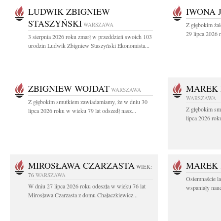
LUDWIK ZBIGNIEW
IWONA 
STASZYŃSKI
WARSZAWA
Z głębokim ża
29 lipca 2026 r
3 sierpnia 2026 roku zmarł w przeddzień swoich 103
urodzin Ludwik Zbigniew Staszyński Ekonomista...
ZBIGNIEW WOJDAT
MAREK 
WARSZAWA
WARSZAWA
Z głębokim smutkiem zawiadamiamy, że w dniu 30
Z głębokim sm
lipca 2026 roku w wieku 79 lat odszedł nasz...
lipca 2026 rok
MIROSŁAWA CZARZASTA
MAREK 
WIEK:
76
WARSZAWA
Osiemnaście l
W dniu 27 lipca 2026 roku odeszła w wieku 76 lat
wspaniały nauc
Mirosława Czarzasta z domu Chałaczkiewicz...