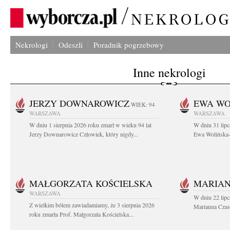
Nekrologi
Odeszli
Poradnik pogrzebowy
Inne nekrologi
JERZY DOWNAROWICZ
EWA WO
WIEK: 94
WARSZAWA
WARSZAWA
W dniu 1 sierpnia 2026 roku zmarł w wieku 94 lat
W dniu 31 lipc
Jerzy Downarowicz Człowiek, który nigdy...
Ewa Wolińska-W
MAŁGORZATA KOŚCIELSKA
MARIAN
WARSZAWA
W dniu 22 lipc
Z wielkim bólem zawiadamiamy, że 3 sierpnia 2026
Marianna Czas
roku zmarła Prof. Małgorzata Kościelska...