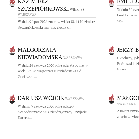
KAZIMIERZ
EMIL Ł
SZCZEPIÓRKOWSKI
WIEK: 88
W dniu 30 cze
WARSZAWA
Emil Łuczkiw 
się...
W dniu 9 lipca 2026 zmarł w wieku 88 lat Kazimierz
Szczepiórkowski mgr inż. elektryk...
MAŁGORZATA
JERZY 
NIEWIADOMSKA
WARSZAWA
Ukochany, jedy
Boćkowski dzi
W dniu 24 czerwca 2026 roku odeszła od nas w
Nasza...
wieku 75 lat Małgorzata Niewiadomska z d.
Gocławska...
DARIUSZ WÓJCIK
MAŁGO
WARSZAWA
WARSZAWA
W dnniu 7 czerwca 2026 roku odszedł
Z bólem zawia
niespodziewanie nasz nieodżałowany Przyjaciel
zmarła w wieku
Dariusz...