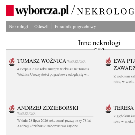
Nekrologi
Odeszli
Poradnik pogrzebowy
Inne nekrologi
TOMASZ WOŹNICA
EWA PT
WARSZAWA
ZAWAD
4 sierpnia 2026 roku zmarł w wieku 42 lat Tomasz
Woźnica Uroczystości pogrzebowe odbędą się w...
Z głębokim żal
roku, w wieku 
ANDRZEJ ZDZIEBORSKI
TERESA
WARSZAWA
Z głębokim żal
W dniu 28 lipca 2026 roku zmarł przeżywszy 78 lat
roku w wieku 9
Andrzej Zdzieborski nabożeństwo żałobne...