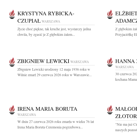
KRYSTYNA RYBICKA-
ELŻBIE
CZUPIAŁ
ADAMC
WARSZAWA
Życie choć piękne, tak kruche jest, wystarczy jedna
Z głębokim ż
chwila, by zgasić je Z głębokim żalem...
Przyjaciółkę El
ZBIGNIEW LEWICKI
HANNA
WARSZAWA
WARSZAWA
Zbigniew Lewicki urodzony 12 maja 1936 roku w
30 czerwca 202
Wilnie zmarł 29 czerwca 2026 roku w Warszawie...
kochana Mama, 
IRENA MARIA BORUTA
MAŁGO
WARSZAWA
ZŁOTOR
W dniu 27 czerwca 2026 roku zmarła w wieku 76 lat
"Nie ma już Ci
Irena Maria Boruta Ceremonia pogrzebowa...
naszych pozost