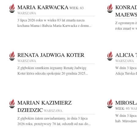
MARIA KARWACKA
KONRAD
WIEK: 83
WARSZAWA
MAJEWS
3 lipca 2026 roku w wieku 83 lat zmarła nasza
Z ogromnym ża
kochana Mama i Babcia Maria Karwacka z domu...
roku zmarł w w
RENATA JADWIGA KOTER
ALICJA
WARSZAWA
WARSZAWA
Z głębokim smutkiem żegnamy Renatę Jadwigę
W dniu 3 lipca
Koter która odeszła spokojnie 20 grudnia 2025...
Alicja Turska-
MARIAN KAZIMIERZ
MIROSŁ
DZIEDZIC
WIEK: 93
WA
WARSZAWA
W dniu 3 lipca
Z głębokim żalem zawiadamiamy, że dnia 3 lipca
hab. Mirosław
2026 roku, przeżywszy 78 lat, odszedł od nas do...