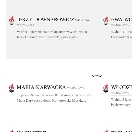
JERZY DOWNAROWICZ
EWA WO
WIEK: 94
WARSZAWA
WARSZAWA
W dniu 1 sierpnia 2026 roku zmarł w wieku 94 lat
W dniu 31 lipc
Jerzy Downarowicz Człowiek, który nigdy...
Ewa Wolińska-W
MARIA KARWACKA
WŁODZI
WARSZAWA
WARSZAWA
3 lipca 2026 roku w wieku 83 lat zmarła nasza siostra
W dniu 5 lipca
Maria Karwacka z domu Komorowska Myszka...
kochany Mąż, T