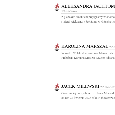
ALEKSANDRA JACHTO
WARSZAWA
Z głębokim smutkiem przyjęliśmy wiadomo
śmierci Aleksandry Jachtomy wybitnej artyst
KAROLINA MARSZAŁ
WAR
W wieku 96 lat odeszła od nas Mama Babcia
Prababcia Karolina Marszał Zawsze oddana 
JACEK MILEWSKI
WARSZAW
Coraz mniej dobrych ludzi... Jacek Milewsk
od nas 27 kwietnia 2026 roku Nabożeństwo.