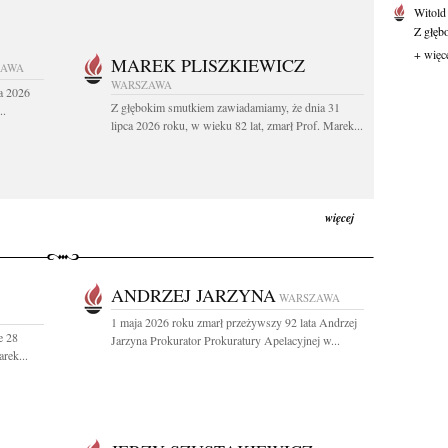
Witold
Z głęb
+ więc
MAREK PLISZKIEWICZ
ZAWA
WARSZAWA
a 2026
Z głębokim smutkiem zawiadamiamy, że dnia 31
..
lipca 2026 roku, w wieku 82 lat, zmarł Prof. Marek...
więcej
ANDRZEJ JARZYNA
WARSZAWA
1 maja 2026 roku zmarł przeżywszy 92 lata Andrzej
e 28
Jarzyna Prokurator Prokuratury Apelacyjnej w...
rek...