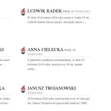
LUDWIK RADEK
WIEK: 93
WARSZAWA
W dniu 28 kwietnia 2026 roku zmarł w wieku 93 lat
Ludwik Radek artysta muzyk, skrzypek Opery i...
KI
ANNA CIELECKA
WIEK: 99
WARSZAWA
at zmarł
Z głębokim smutkiem zawiadamiamy, że dnia 25
e...
kwietnia 2026 roku, przeżywszy 99 lat, zmarła
Anna...
KA
JANUSZ TROJANOWSKI
WARSZAWA
 w wieku
28 kwietnia 2026 roku zmarł przeżywszy 84 lata mgr
owska...
inż. Janusz Trojanowski pracownik naukowy IMP...