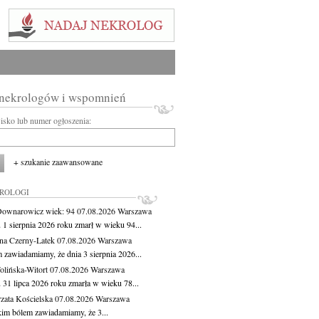
 nekrologów i wspomnień
wisko lub numer ogłoszenia:
+ szukanie zaawansowane
KROLOGI
Downarowicz
wiek: 94
07.08.2026
Warszawa
 1 sierpnia 2026 roku zmarł w wieku 94...
na Czerny-Latek
07.08.2026
Warszawa
 zawiadamiamy, że dnia 3 sierpnia 2026...
lińska-Witort
07.08.2026
Warszawa
 31 lipca 2026 roku zmarła w wieku 78...
zata Kościelska
07.08.2026
Warszawa
kim bólem zawiadamiamy, że 3...