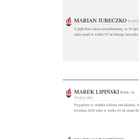
MARIAN JURECZKO
WARS
Z głębokim żalem zawiadamiamy, że 29 lipc
roku zmarł w wieku 92 lat Marian Jureczko.
MAREK LIPIŃSKI
WIEK: 84
WARSZAWA
Pogrążona w smutku rodzina zawiadamia, ż
kwietnia 2026 roku w wieku 84 lat zmarł Ma