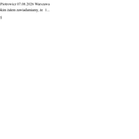
 Piotrowicz
07.08.2026
Warszawa
okim żalem zawiadamiamy, że 1...
ej