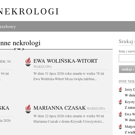
grzebowy
Inne nekrologi
Szukaj
Imię i naz
EWA WOLIŃSKA-WITORT
IEK: 94
WARSZAWA
94 lat
W dniu 31 lipca 2026 roku zmarła w wieku 78 lat
.
Ewa Wolińska-Witort Msza święta żałobna...
INNE NE
Jerzy 
W dniu
Krysty
SKA
MARIANNA CZASAK
Z żalem
WARSZAWA
Ewa Wo
W dniu 22 lipca 2026 roku zmarła w wieku 90 lat
W dniu
ia 2026
Marianna Czasak z domu Krysiak Uroczystości...
Małgor
Z wiel