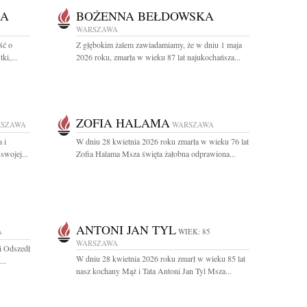
MA
BOŻENNA BEŁDOWSKA
WARSZAWA
ść o
Z głębokim żalem zawiadamiamy, że w dniu 1 maja
ki,...
2026 roku, zmarła w wieku 87 lat najukochańsza...
ZOFIA HALAMA
SZAWA
WARSZAWA
 i
W dniu 28 kwietnia 2026 roku zmarła w wieku 76 lat
swojej...
Zofia Halama Msza święta żałobna odprawiona...
ANTONI JAN TYL
A
WIEK: 85
WARSZAWA
i Odszedł
W dniu 28 kwietnia 2026 roku zmarł w wieku 85 lat
..
nasz kochany Mąż i Tata Antoni Jan Tyl Msza...