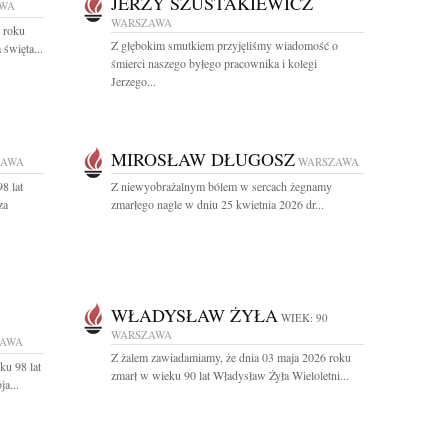
JERZY SZUSTAKIEWICZ
WA
WARSZAWA
 roku
Z głębokim smutkiem przyjęliśmy wiadomość o
święta...
śmierci naszego byłego pracownika i kolegi
Jerzego...
MIROSŁAW DŁUGOSZ
ZAWA
WARSZAWA
8 lat
Z niewyobrażalnym bólem w sercach żegnamy
za
zmarłego nagle w dniu 25 kwietnia 2026 dr...
WŁADYSŁAW ŻYŁA
WIEK: 90
WARSZAWA
ZAWA
Z żalem zawiadamiamy, że dnia 03 maja 2026 roku
ku 98 lat
zmarł w wieku 90 lat Władysław Żyła Wieloletni...
a...