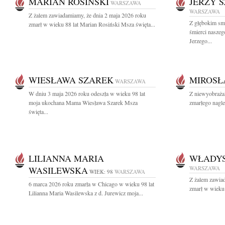
MARIAN ROSIŃSKI
JERZY 
WARSZAWA
WARSZAWA
Z żalem zawiadamiamy, że dnia 2 maja 2026 roku
Z głębokim sm
zmarł w wieku 88 lat Marian Rosiński Msza święta...
śmierci naszeg
Jerzego...
WIESŁAWA SZAREK
MIROSŁ
WARSZAWA
W dniu 3 maja 2026 roku odeszła w wieku 98 lat
Z niewyobraża
moja ukochana Mama Wiesława Szarek Msza
zmarłego nagle
święta...
LILIANNA MARIA
WŁADY
WASILEWSKA
WARSZAWA
WIEK: 98
WARSZAWA
Z żalem zawia
6 marca 2026 roku zmarła w Chicago w wieku 98 lat
zmarł w wieku 
Lilianna Maria Wasilewska z d. Jurewicz moja...