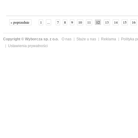
« poprzednie
1
...
7
8
9
10
11
12
13
14
15
16
Copyright © Wyborcza sp. z o.o.
O nas
Staże u nas
Reklama
Polityka 
Ustawienia prywatności