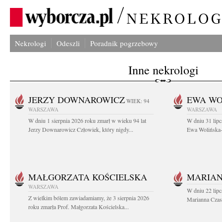
Nekrologi
Odeszli
Poradnik pogrzebowy
Inne nekrologi
JERZY DOWNAROWICZ
EWA WO
WIEK: 94
WARSZAWA
WARSZAWA
W dniu 1 sierpnia 2026 roku zmarł w wieku 94 lat
W dniu 31 lipc
Jerzy Downarowicz Człowiek, który nigdy...
Ewa Wolińska-W
MAŁGORZATA KOŚCIELSKA
MARIAN
WARSZAWA
W dniu 22 lipc
Z wielkim bólem zawiadamiamy, że 3 sierpnia 2026
Marianna Czas
roku zmarła Prof. Małgorzata Kościelska...