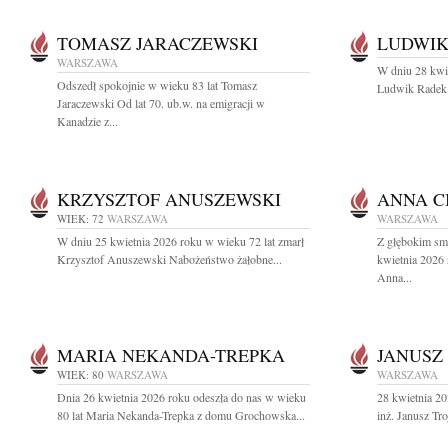
TOMASZ JARACZEWSKI
LUDWIK
WARSZAWA
W dniu 28 kwie
Odszedł spokojnie w wieku 83 lat Tomasz
Ludwik Radek a
Jaraczewski Od lat 70. ub.w. na emigracji w
Kanadzie z...
KRZYSZTOF ANUSZEWSKI
ANNA C
WIEK: 72
WARSZAWA
WARSZAWA
W dniu 25 kwietnia 2026 roku w wieku 72 lat zmarł
Z głębokim sm
Krzysztof Anuszewski Nabożeństwo żałobne...
kwietnia 2026 
Anna...
MARIA NEKANDA-TREPKA
JANUSZ
WIEK: 80
WARSZAWA
WARSZAWA
Dnia 26 kwietnia 2026 roku odeszła do nas w wieku
28 kwietnia 20
80 lat Maria Nekanda-Trepka z domu Grochowska...
inż. Janusz T