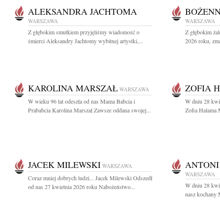
ALEKSANDRA JACHTOMA
BOŻENN
WARSZAWA
WARSZAWA
Z głębokim smutkiem przyjęliśmy wiadomość o
Z głębokim ża
śmierci Aleksandry Jachtomy wybitnej artystki,...
2026 roku, zma
KAROLINA MARSZAŁ
ZOFIA 
WARSZAWA
W wieku 96 lat odeszła od nas Mama Babcia i
W dniu 28 kwie
Prababcia Karolina Marszał Zawsze oddana swojej...
Zofia Halama M
JACEK MILEWSKI
ANTONI
WARSZAWA
WARSZAWA
Coraz mniej dobrych ludzi... Jacek Milewski Odszedł
W dniu 28 kwie
od nas 27 kwietnia 2026 roku Nabożeństwo...
nasz kochany M