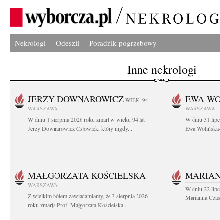
Nekrologi
Odeszli
Poradnik pogrzebowy
Inne nekrologi
JERZY DOWNAROWICZ
EWA WO
WIEK: 94
WARSZAWA
WARSZAWA
W dniu 1 sierpnia 2026 roku zmarł w wieku 94 lat
W dniu 31 lipc
Jerzy Downarowicz Człowiek, który nigdy...
Ewa Wolińska-W
MAŁGORZATA KOŚCIELSKA
MARIAN
WARSZAWA
W dniu 22 lipc
Z wielkim bólem zawiadamiamy, że 3 sierpnia 2026
Marianna Czas
roku zmarła Prof. Małgorzata Kościelska...