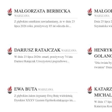
MAŁGORZATA BERBECKA
MAŁGO
WARSZAWA
WARSZAWA
Z głębokim smutkiem zawiadamiamy, że w dniu 23
Dnia 25 lipca 
lipca 2026 roku, przeżywszy 85 lat odeszła do...
Szymańska wiel
DARIUSZ RATAJCZAK
HENRYK
WARSZAWA
GOLAN
W dniu 23 lipca 2026r. zmarł, przeżywszy 74 lata
Dariusz Ratajczak Uroczystości pogrzebowe...
"Dla świata by
światem" Dnia 
EWA BUTA
KATARZ
WARSZAWA
MICHA
Z głębokim żalem żegnamy Ewę Butę wieloletnią
Dyrektor XXXV Liceum Ogólnokształcącego im....
W dniu 17 lipc
Katarzyna Kom