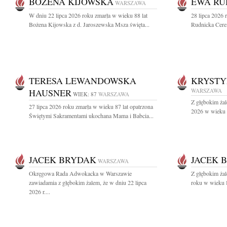
BOŻENA KIJOWSKA
EWA RU
WARSZAWA
W dniu 22 lipca 2026 roku zmarła w wieku 88 lat
28 lipca 2026 
Bożena Kijowska z d. Jaroszewska Msza święta...
Rudnicka Cere
TERESA LEWANDOWSKA
KRYST
HAUSNER
WARSZAWA
WIEK: 87
WARSZAWA
Z głębokim żal
27 lipca 2026 roku zmarła w wieku 87 lat opatrzona
2026 w wieku 9
Świętymi Sakramentami ukochana Mama i Babcia...
JACEK BRYDAK
JACEK 
WARSZAWA
Okręgowa Rada Adwokacka w Warszawie
Z głębokim ża
zawiadamia z głębokim żalem, że w dniu 22 lipca
roku w wieku 8
2026 r....