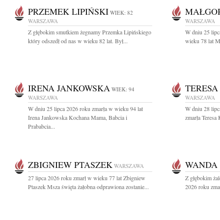
PRZEMEK LIPIŃSKI
MAŁGO
WIEK: 82
WARSZAWA
WARSZAWA
Z głębokim smutkiem żegnamy Przemka Lipińskiego
W dniu 25 lip
który odszedł od nas w wieku 82 lat. Był...
wieku 78 lat M
IRENA JANKOWSKA
TERESA
WIEK: 94
WARSZAWA
WARSZAWA
W dniu 25 lipca 2026 roku zmarła w wieku 94 lat
W dniu 28 lipc
Irena Jankowska Kochana Mama, Babcia i
zmarła Teresa 
Prababcia...
ZBIGNIEW PTASZEK
WANDA 
WARSZAWA
27 lipca 2026 roku zmarł w wieku 77 lat Zbigniew
Z głębokim żal
Ptaszek Msza święta żałobna odprawiona zostanie...
2026 roku zmar