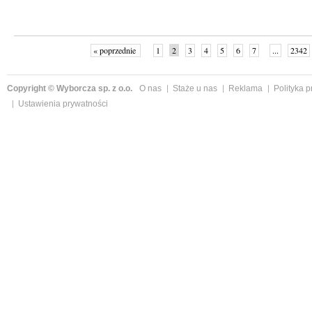
« poprzednie
1
2
3
4
5
6
7
...
2342
Copyright © Wyborcza sp. z o.o.
O nas
Staże u nas
Reklama
Polityka 
Ustawienia prywatności