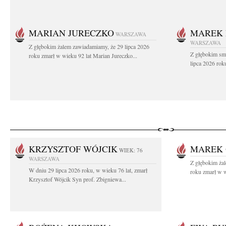
MARIAN JURECZKO
MAREK 
WARSZAWA
WARSZAWA
Z głębokim żalem zawiadamiamy, że 29 lipca 2026
Z głębokim sm
roku zmarł w wieku 92 lat Marian Jureczko...
lipca 2026 rok
KRZYSZTOF WÓJCIK
MAREK 
WIEK: 76
WARSZAWA
Z głębokim ża
W dniu 29 lipca 2026 roku, w wieku 76 lat, zmarł
roku zmarł w w
Krzysztof Wójcik Syn prof. Zbigniewa...