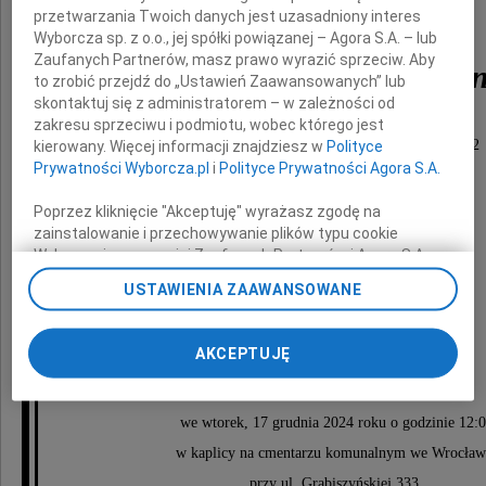
przetwarzania Twoich danych jest uzasadniony interes
Wyborcza sp. z o.o., jej spółki powiązanej – Agora S.A. – lub
Zaufanych Partnerów, masz prawo wyrazić sprzeciw. Aby
Irena Sobków-Kucmi
to zrobić przejdź do „Ustawień Zaawansowanych” lub
skontaktuj się z administratorem – w zależności od
zakresu sprzeciwu i podmiotu, wobec którego jest
Notariusz we Wrocławiu w latach 1993 - 2012
kierowany. Więcej informacji znajdziesz w
Polityce
Prywatności Wyborcza.pl
i
Polityce Prywatności Agora S.A.
Rodzinie
Poprzez kliknięcie "Akceptuję" wyrażasz zgodę na
zainstalowanie i przechowywanie plików typu cookie
Wyborczej sp. z o. o. jej Zaufanych Partnerów i Agora S.A.
składamy wyrazy szczerego współczucia.
na Twoim urządzeniu końcowym. Możesz też w każdej
USTAWIENIA ZAAWANSOWANE
chwili zmienić swoje preferencje dot. plików cookie,
Rada Izby Notarialnej we Wrocławiu oraz
ponownie wywołując narzędzie do zarządzania Twoimi
notariusze Izby Notarialnej we Wrocławiu
preferencjami dot. przetwarzania danych poprzez
AKCEPTUJĘ
odnośnik „Ustawienia prywatności” w stopce serwisu i
przechodząc do sekcji „Ustawienia zaawansowane”.
Ceremonia pogrzebowa rozpocznie się
Zmiana ustawień plików cookie możliwa jest także za
we wtorek, 17 grudnia 2024 roku o godzinie 12:
pomocą ustawień przeglądarki.
w kaplicy na cmentarzu komunalnym we Wrocław
My, nasi Zaufani Partnerzy i Agora S.A. możemy
przy ul. Grabiszyńskiej 333.