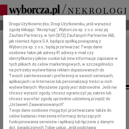
Dbamy o Twoją prywatność
Droga Użytkowniczko, Drogi Użytkowniku, jeśli wyrazisz
Nekrologi
Odeszli
Poradnik pogrzebowy
zgodę klikając "Akceptuję", Wyborcza sp. z o.o. oraz jej
Zaufani Partnerzy, w tym [
872
] Zaufanych Partnerów IAB,
jak również Agora S.A. będąca spółką powiązaną z
Irena Sobków-Kucmin
Wyborcza sp. z o.o., będą przetwarzać Twoje dane
IMIĘ I NAZWISKO:
osobowe takie jak adresy IP, adresy e-mail czy
identyfikatory plików cookie lub inne informacje zapisane w
Wrocław
tych plikach do celów marketingowych, w szczególności
REGION:
na potrzeby wyświetlania reklam dopasowanych do
16.12.2024
DATA EMISJI:
Twoich zainteresowań i preferencji w swoich serwisach,
aplikacjach i w Internecie lub personalizacji treści w nich
wyświetlanych. Wyrażenie zgody jest dobrowolne. Jeśli nie
chcesz wyrazić zgody, chcesz ograniczyć jej zakres lub
Z głębokim żalem przyjęliśmy wiadomość,
chcesz wycofać zgodę uprzednio udzieloną przejdź do
„Ustawień Zaawansowanych”.
że w dniu 10 grudnia 2024 r. zmarła
Twoje dane osobowe mogą być przetwarzane także do
celów badania i mierzenia informacji dotyczących
funkcjonowania serwisów i aplikacji lub łączone z danymi
dot. świadczonych Tobie usług. Jeśli podstawą