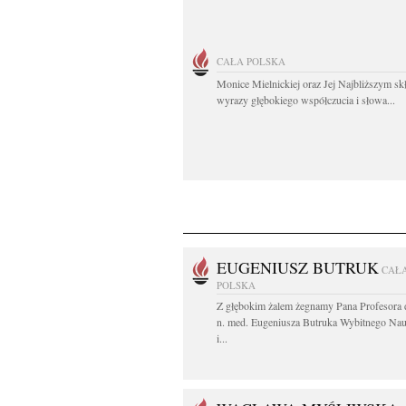
CAŁA POLSKA
Monice Mielnickiej oraz Jej Najbliższym s
wyrazy głębokiego współczucia i słowa...
EUGENIUSZ BUTRUK
CAŁ
POLSKA
Z głębokim żalem żegnamy Pana Profesora d
n. med. Eugeniusza Butruka Wybitnego Na
i...