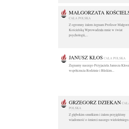
MAŁGORZATA KOŚCIEL
CAŁA POLSKA
Z ogromny żalem żegnam Profesor Małgorz
Kościelską Wprowadzała mnie w świat
psychologii,...
JANUSZ KŁOS
CAŁA POLSKA
Żegnamy naszego Przyjaciela Janusza Kłos
współczucia Rodzinie i Bliskim...
GRZEGORZ DZIEKAN
CAŁ
POLSKA
Z głębokim smutkiem i żalem przyjęliśmy
wiadomość o śmierci naszego wieloletniego.