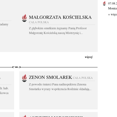
07.08
Monice 
+ więc
MAŁGORZATA KOŚCIELSKA
CAŁA POLSKA
kładamy
Z głębokim smutkiem żegnamy Panią Profesor
Małgorzatę Kościelską naszą Mistrzynię i...
więcej
ZENON SMOLAREK
A
CAŁA POLSKA
Z powodu śmierci Pana nadinspektora Zenona
r. hab.
Smolarka wyrazy współczucia Rodzinie składają...
ukowca