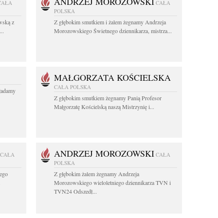
ANDRZEJ MOROZOWSKI
CAŁA
CAŁA
POLSKA
wską z
Z głębokim smutkiem i żalem żegnamy Andrzeja
..
Morozowskiego Świetnego dziennikarza, mistrza...
MAŁGORZATA KOŚCIELSKA
CAŁA POLSKA
kładamy
Z głębokim smutkiem żegnamy Panią Profesor
Małgorzatę Kościelską naszą Mistrzynię i...
ANDRZEJ MOROZOWSKI
CAŁA
CAŁA
POLSKA
ego
Z głębokim żalem żegnamy Andrzeja
.
Morozowskiego wieloletniego dziennikarza TVN i
TVN24 Odszedł...