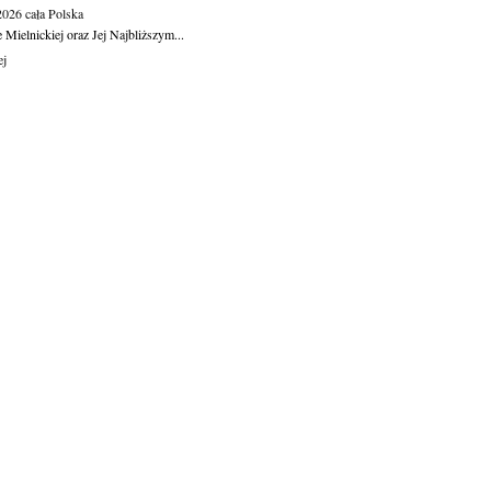
.2026
cała Polska
Mielnickiej oraz Jej Najbliższym...
ej