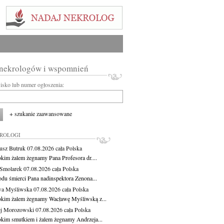
 nekrologów i wspomnień
wisko lub numer ogłoszenia:
+ szukanie zaawansowane
KROLOGI
usz Butruk
07.08.2026
cała Polska
okim żalem żegnamy Pana Profesora dr....
Smolarek
07.08.2026
cała Polska
du śmierci Pana nadinspektora Zenona...
wa Myśliwska
07.08.2026
cała Polska
okim żalem żegnamy Wacławę Myśliwską z...
j Morozowski
07.08.2026
cała Polska
okim smutkiem i żalem żegnamy Andrzeja...