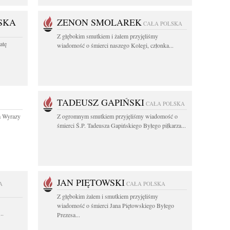
SKA
ZENON SMOLAREK
CAŁA POLSKA
Z głębokim smutkiem i żalem przyjęliśmy
atę
wiadomość o śmierci naszego Kolegi, członka...
TADEUSZ GAPIŃSKI
CAŁA POLSKA
a Wyrazy
Z ogromnym smutkiem przyjęliśmy wiadomość o
śmierci Ś.P. Tadeusza Gapińskiego Byłego piłkarza...
JAN PIĘTOWSKI
A
CAŁA POLSKA
Z głębokim żalem i smutkiem przyjęliśmy
wiadomość o śmierci Jana Piętowskiego Byłego
..
Prezesa...