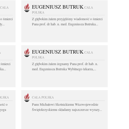
EUGENIUSZ BUTRUK
CAŁA
CAŁA
POLSKA
o śmierci
Z głębokim żalem przyjęliśmy wiadomość o śmierci
y...
Pana prof. dr hab. n. med. Eugeniusza Butruka...
EUGENIUSZ BUTRUK
A
CAŁA
POLSKA
 śmierci
Z głębokim żalem żegnamy Pana prof. dr hab. n.
ka...
med. Eugeniusza Butruka Wybitnego lekarza,...
OLSKA
CAŁA POLSKA
ość o
Panu Michałowi Skotnickiemu Wicewojewodzie
agoga
Świętokrzyskiemu składamy najszczersze wyrazy...