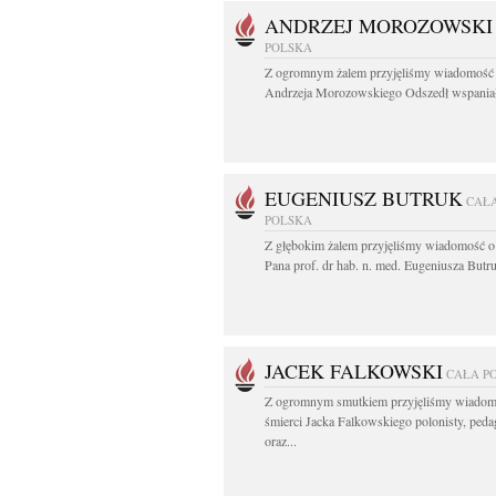
ANDRZEJ MOROZOWSKI
POLSKA
Z ogromnym żalem przyjęliśmy wiadomość 
Andrzeja Morozowskiego Odszedł wspaniał
EUGENIUSZ BUTRUK
CAŁ
POLSKA
Z głębokim żalem przyjęliśmy wiadomość o
Pana prof. dr hab. n. med. Eugeniusza Butru
JACEK FALKOWSKI
CAŁA P
Z ogromnym smutkiem przyjęliśmy wiadom
śmierci Jacka Falkowskiego polonisty, ped
oraz...