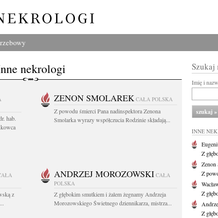
grzebowy
Inne nekrologi
Szukaj
Imię i naz
ZENON SMOLAREK
A
CAŁA POLSKA
Z powodu śmierci Pana nadinspektora Zenona
r. hab.
Smolarka wyrazy współczucia Rodzinie składają...
ukowca
INNE NE
Eugeni
Z głęb
Zenon 
ANDRZEJ MOROZOWSKI
Z powo
CAŁA
CAŁA
POLSKA
Wacła
Z głęb
wską z
Z głębokim smutkiem i żalem żegnamy Andrzeja
..
Morozowskiego Świetnego dziennikarza, mistrza...
Andrze
Z głęb