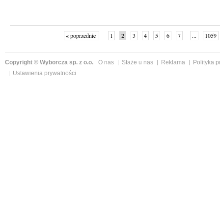
« poprzednie
1
2
3
4
5
6
7
...
1059
Copyright © Wyborcza sp. z o.o.
O nas
Staże u nas
Reklama
Polityka 
Ustawienia prywatności