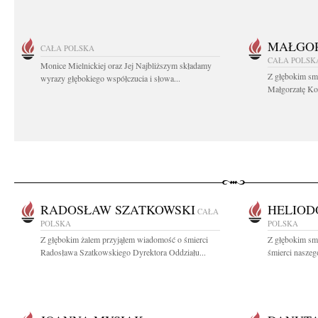
MAŁGOR
CAŁA POLSKA
CAŁA POLSK
Monice Mielnickiej oraz Jej Najbliższym składamy
Z głębokim sm
wyrazy głębokiego współczucia i słowa...
Małgorzatę Koś
RADOSŁAW SZATKOWSKI
HELIOD
CAŁA
POLSKA
POLSKA
Z głębokim żalem przyjąłem wiadomość o śmierci
Z głębokim sm
Radosława Szatkowskiego Dyrektora Oddziału...
śmierci naszego