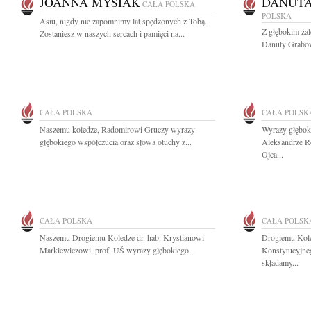
JOANNA MYSIAK
DANUT
CAŁA POLSKA
POLSKA
Asiu, nigdy nie zapomnimy lat spędzonych z Tobą.
Z głębokim ża
Zostaniesz w naszych sercach i pamięci na...
Danuty Grabows
CAŁA POLSKA
CAŁA POLSK
Naszemu koledze, Radomirowi Gruczy wyrazy
Wyrazy głębok
głębokiego współczucia oraz słowa otuchy z...
Aleksandrze R
Ojca...
CAŁA POLSKA
CAŁA POLSK
Naszemu Drogiemu Koledze dr. hab. Krystianowi
Drogiemu Kole
Markiewiczowi, prof. UŚ wyrazy głębokiego...
Konstytucyjne
składamy...