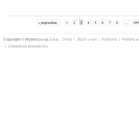
« poprzednie
1
2
3
4
5
6
7
8
...
105
Copyright © Wyborcza sp. z o.o.
O nas
Staże u nas
Reklama
Polityka 
Ustawienia prywatności