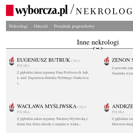
Nekrologi
Odeszli
Poradnik pogrzebowy
Inne nekrologi
EUGENIUSZ BUTRUK
ZENON 
CAŁA
POLSKA
Z powodu śmie
Z głębokim żalem żegnamy Pana Profesora dr. hab.
Smolarka wyraz
n. med. Eugeniusza Butruka Wybitnego Naukowca
i...
WACŁAWA MYŚLIWSKA
ANDRZE
CAŁA
POLSKA
POLSKA
Z głębokim żalem żegnamy Wacławę Myśliwską z
Z głębokim sm
domu Stec która odeszła 4 sierpnia w wieku...
Morozowskiego 