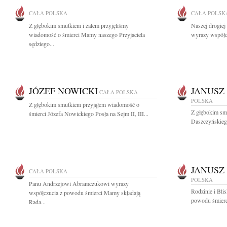
CAŁA POLSKA
CAŁA POLSK
Z głębokim smutkiem i żalem przyjęliśmy
Naszej drogiej
wiadomość o śmierci Mamy naszego Przyjaciela
wyrazy współc
sędziego...
JÓZEF NOWICKI
JANUSZ
CAŁA POLSKA
POLSKA
Z głębokim smutkiem przyjąłem wiadomość o
Z głębokim sm
śmierci Józefa Nowickiego Posła na Sejm II, III...
Daszczyńskiego
JANUSZ
CAŁA POLSKA
POLSKA
Panu Andrzejowi Abramczukowi wyrazy
Rodzinie i Bli
współczucia z powodu śmierci Mamy składają
powodu śmierc
Rada...