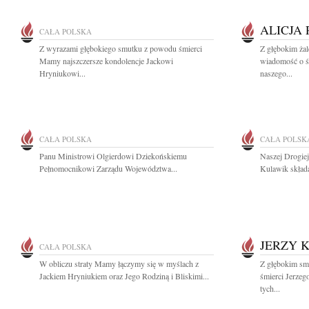
ALICJA
CAŁA POLSKA
Z wyrazami głębokiego smutku z powodu śmierci
Z głębokim żal
Mamy najszczersze kondolencje Jackowi
wiadomość o śm
Hryniukowi...
naszego...
CAŁA POLSKA
CAŁA POLSK
Panu Ministrowi Olgierdowi Dziekońskiemu
Naszej Drogie
Pełnomocnikowi Zarządu Województwa...
Kulawik skład
JERZY 
CAŁA POLSKA
W obliczu straty Mamy łączymy się w myślach z
Z głębokim sm
Jackiem Hryniukiem oraz Jego Rodziną i Bliskimi...
śmierci Jerze
tych...