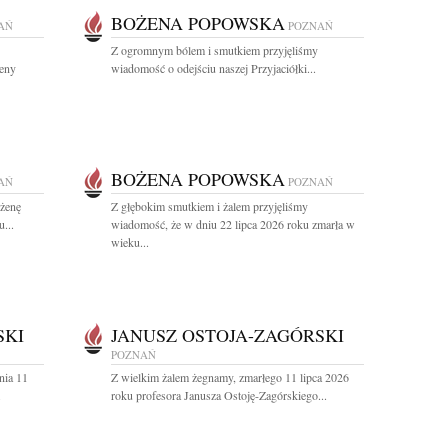
BOŻENA POPOWSKA
AŃ
POZNAŃ
Z ogromnym bólem i smutkiem przyjęliśmy
żeny
wiadomość o odejściu naszej Przyjaciółki...
BOŻENA POPOWSKA
AŃ
POZNAŃ
ożenę
Z głębokim smutkiem i żalem przyjęliśmy
...
wiadomość, że w dniu 22 lipca 2026 roku zmarła w
wieku...
SKI
JANUSZ OSTOJA-ZAGÓRSKI
POZNAŃ
nia 11
Z wielkim żalem żegnamy, zmarłego 11 lipca 2026
.
roku profesora Janusza Ostoję-Zagórskiego...