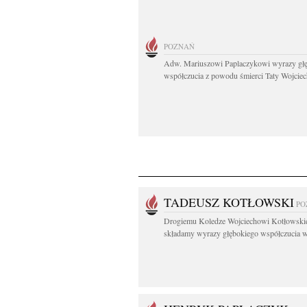
POZNAŃ
Adw. Mariuszowi Paplaczykowi wyrazy gł
współczucia z powodu śmierci Taty Wojciech
TADEUSZ KOTŁOWSKI
PO
Drogiemu Koledze Wojciechowi Kotłowsk
składamy wyrazy głębokiego współczucia w.