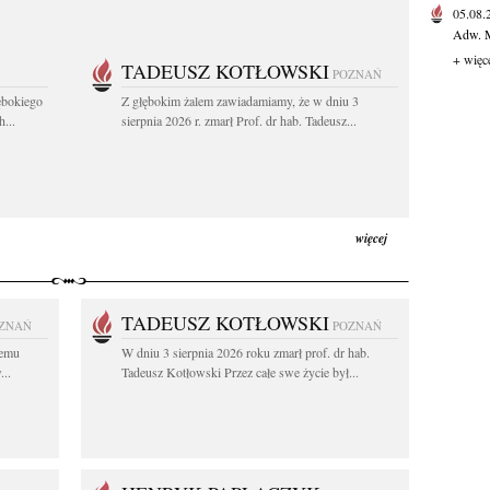
05.08
Adw. M
+ więc
TADEUSZ KOTŁOWSKI
POZNAŃ
ębokiego
Z głębokim żalem zawiadamiamy, że w dniu 3
...
sierpnia 2026 r. zmarł Prof. dr hab. Tadeusz...
więcej
TADEUSZ KOTŁOWSKI
ZNAŃ
POZNAŃ
iemu
W dniu 3 sierpnia 2026 roku zmarł prof. dr hab.
..
Tadeusz Kotłowski Przez całe swe życie był...