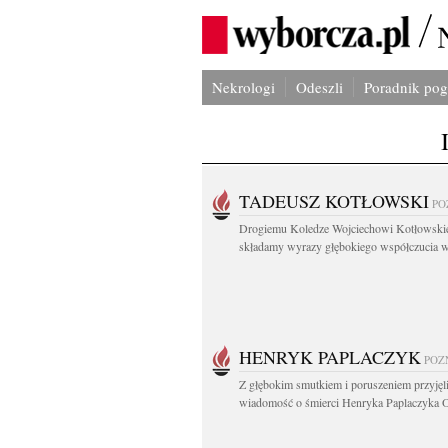
Nekrologi
Odeszli
Poradnik po
TADEUSZ KOTŁOWSKI
PO
Drogiemu Koledze Wojciechowi Kotłowsk
składamy wyrazy głębokiego współczucia w.
HENRYK PAPLACZYK
POZ
Z głębokim smutkiem i poruszeniem przyję
wiadomość o śmierci Henryka Paplaczyka O