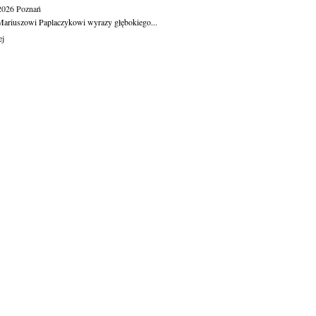
.2026
Poznań
ariuszowi Paplaczykowi wyrazy głębokiego...
ej