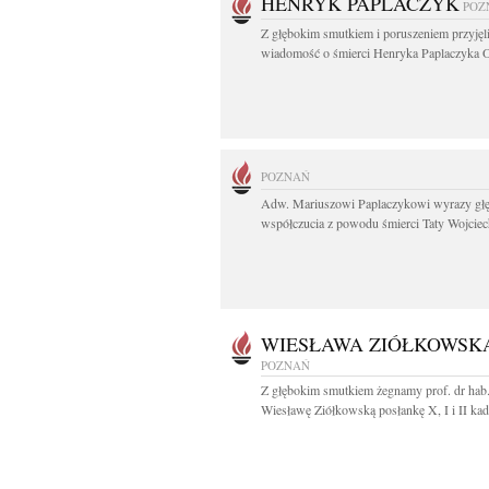
HENRYK PAPLACZYK
POZ
Z głębokim smutkiem i poruszeniem przyję
wiadomość o śmierci Henryka Paplaczyka O
POZNAŃ
Adw. Mariuszowi Paplaczykowi wyrazy gł
współczucia z powodu śmierci Taty Wojciech
WIESŁAWA ZIÓŁKOWSK
POZNAŃ
Z głębokim smutkiem żegnamy prof. dr hab
Wiesławę Ziółkowską posłankę X, I i II kade