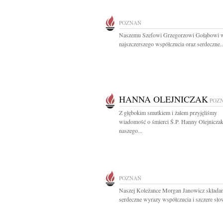
POZNAŃ
Naszemu Szefowi Grzegorzowi Gołąbowi 
najszczerszego współczucia oraz serdeczne..
HANNA OLEJNICZAK
POZ
Z głębokim smutkiem i żalem przyjęliśmy
wiadomość o śmierci Ś.P. Hanny Olejnicz
naszego...
POZNAŃ
Naszej Koleżance Morgan Janowicz skład
serdeczne wyrazy współczucia i szczere słow