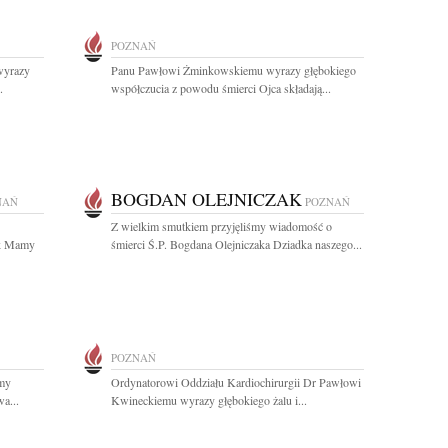
POZNAŃ
wyrazy
Panu Pawłowi Żminkowskiemu wyrazy głębokiego
.
współczucia z powodu śmierci Ojca składają...
BOGDAN OLEJNICZAK
NAŃ
POZNAŃ
Z wielkim smutkiem przyjęliśmy wiadomość o
ak Mamy
śmierci Ś.P. Bogdana Olejniczaka Dziadka naszego...
POZNAŃ
amy
Ordynatorowi Oddziału Kardiochirurgii Dr Pawłowi
a...
Kwineckiemu wyrazy głębokiego żalu i...