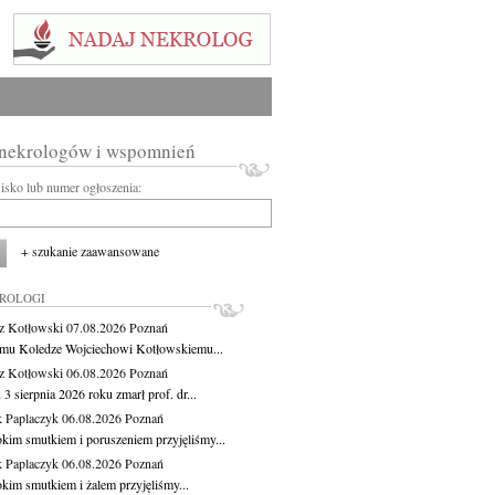
 nekrologów i wspomnień
wisko lub numer ogłoszenia:
+ szukanie zaawansowane
KROLOGI
z Kotłowski
07.08.2026
Poznań
mu Koledze Wojciechowi Kotłowskiemu...
z Kotłowski
06.08.2026
Poznań
3 sierpnia 2026 roku zmarł prof. dr...
 Paplaczyk
06.08.2026
Poznań
okim smutkiem i poruszeniem przyjęliśmy...
 Paplaczyk
06.08.2026
Poznań
okim smutkiem i żalem przyjęliśmy...