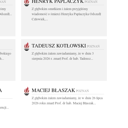
HENRYK PAPLACZYK
NAŃ
POZNAŃ
liśmy
Z głębokim smutkiem i żalem przyjęliśmy
dszedł...
wiadomość o śmierci Henryka Paplaczyka Odszedł
Człowiek,...
TADEUSZ KOTŁOWSKI
POZNAŃ
ębokiego
Z głębokim żalem zawiadamiamy, że w dniu 3
...
sierpnia 2026 r. zmarł Prof. dr hab. Tadeusz...
A
MACIEJ BŁASZAK
POZNAŃ
Z głębokim żalem zawiadamiamy, że w dniu 26 lipca
.
2026 roku zmarł Prof. dr hab. Maciej Błaszak...
ncji...