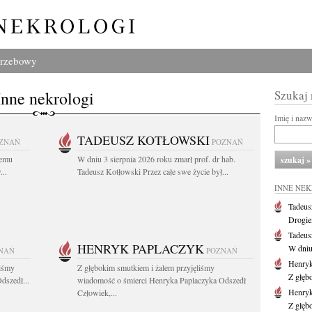
grzebowy
Inne nekrologi
Szukaj
Imię i naz
TADEUSZ KOTŁOWSKI
ZNAŃ
POZNAŃ
iemu
W dniu 3 sierpnia 2026 roku zmarł prof. dr hab.
..
Tadeusz Kotłowski Przez całe swe życie był...
INNE NE
Tadeus
Drogie
Tadeus
HENRYK PAPLACZYK
W dniu 
NAŃ
POZNAŃ
Henryk
liśmy
Z głębokim smutkiem i żalem przyjęliśmy
Z głęb
dszedł...
wiadomość o śmierci Henryka Paplaczyka Odszedł
Henryk
Człowiek,...
Z głęb