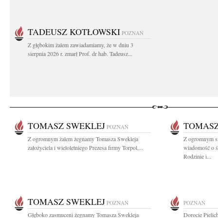
TADEUSZ KOTŁOWSKI
POZNAŃ
Z głębokim żalem zawiadamiamy, że w dniu 3
sierpnia 2026 r. zmarł Prof. dr hab. Tadeusz...
TOMASZ SWEKLEJ
TOMASZ
POZNAŃ
Z ogromnym żalem żegnamy Tomasza Swekleja
Z ogromnym sm
założyciela i wieloletniego Prezesa firmy Torpol,...
wiadomość o ś
Rodzinie i...
TOMASZ SWEKLEJ
POZNAŃ
POZNAŃ
Głęboko zasmuceni żegnamy Tomasza Swekleja
Dorocie Pieli