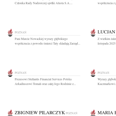
Członka Rady Nadzorczej spółki Alusta S.A....
współczucia z 
LUCJAN
POZNAŃ
Pani Marcie Nowackiej wyrazy głębokiego
Z wielkim żal
współczucia z powodu śmierci Taty składają Zarząd...
listopada 2025 
POZNAŃ
POZNAŃ
Prezesowi Stellantis Financial Services Polska
Wyrazy głębok
Arkadiuszowi Tomali oraz całej Jego Rodzinie z...
Kaczmarkowi z
ZBIGNIEW PILARCZYK
MARIA 
POZNAŃ