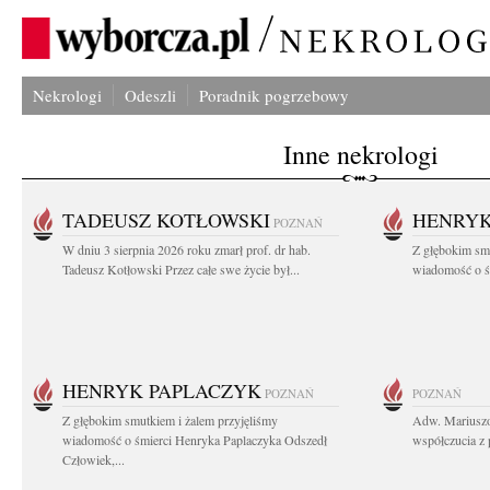
Nekrologi
Odeszli
Poradnik pogrzebowy
Inne nekrologi
TADEUSZ KOTŁOWSKI
HENRYK
POZNAŃ
W dniu 3 sierpnia 2026 roku zmarł prof. dr hab.
Z głębokim sm
Tadeusz Kotłowski Przez całe swe życie był...
wiadomość o ś
HENRYK PAPLACZYK
POZNAŃ
POZNAŃ
Z głębokim smutkiem i żalem przyjęliśmy
Adw. Mariuszo
wiadomość o śmierci Henryka Paplaczyka Odszedł
współczucia z 
Człowiek,...