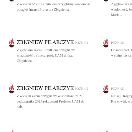
Z wielkim bólem i smutkiem przyjęliśmy wiadomość
Z głębokim smu
o nagłej śmierci Profesora Zbigniewa...
wiadomość, że 
Maria...
ZBIGNIEW PILARCZYK
POZNAŃ
POZNAŃ
Z głębokim żalem i smutkiem przyjęliśmy
Odszedł prof.
wiadomość o śmierci prof. UAM dr. hab.
wybitny histor
Zbigniewa...
ZBIGNIEW PILARCZYK
POZNAŃ
POZNAŃ
Z wielkim żalem przyjęliśmy wiadomość, że 21
Naszej Drogiej
października 2025 roku zmarł Profesor UAM dr
Ruskowiak wyr
hab....