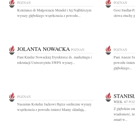
POZNAŃ
POZNAŃ
Koleżance dr Małgorzacie Mendel i Jej Najbliższym
Gosi Siedlar-P
wyrazy głębokiego współczucia z powodu...
słowa otuchy p
JOLANTA NOWACKA
POZNAŃ
POZNAŃ
Pani Kindze Nowackiej Dyrektorce ds. marketingu i
Pani Anecie Sz
rekrutacji Uniwersytetu SWPS wyrazy...
powodu śmier
głębokiego...
STANIS
POZNAŃ
WIEK: 87
PO
Naszemu Koledze Jackowi Hęćce serdeczne wyrazy
Z głębokim smu
współczucia z powodu śmierci Mamy składają...
wiadomość, że
zmarł w...