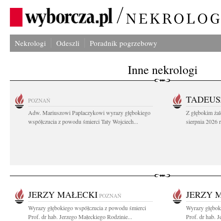
Nekrologi
Odeszli
Poradnik pogrzebowy
Inne nekrologi
TADEUS
POZNAŃ
Adw. Mariuszowi Paplaczykowi wyrazy głębokiego
Z głębokim ża
współczucia z powodu śmierci Taty Wojciech...
sierpnia 2026 r
JERZY MAŁECKI
JERZY 
POZNAŃ
Wyrazy głębokiego współczucia z powodu śmierci
Wyrazy głębok
Prof. dr hab. Jerzego Małeckiego Rodzinie...
Prof. dr hab. 