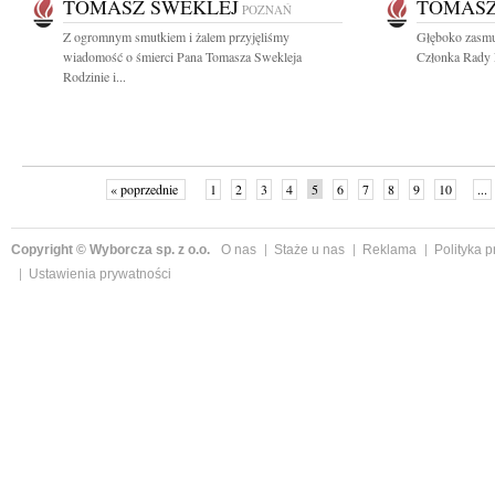
TOMASZ SWEKLEJ
TOMASZ
POZNAŃ
Z ogromnym smutkiem i żalem przyjęliśmy
Głęboko zasmu
wiadomość o śmierci Pana Tomasza Swekleja
Członka Rady N
Rodzinie i...
« poprzednie
1
2
3
4
5
6
7
8
9
10
...
Copyright © Wyborcza sp. z o.o.
O nas
Staże u nas
Reklama
Polityka 
Ustawienia prywatności