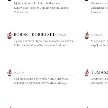
Jej Magnificencji Prof. dr hab. Bogumile
Z ogromnym ża
Kaniewskiej Rektorce Uniwersytetu im. Adama
wieloletniego
Mickiewicza...
Poznaniu...
ROBERT KOBIELSKI
POZNAŃ
POZNAŃ
Z głębokim żalem przyjęliśmy wiadomość o śmierci
Małgorzacie Pr
Roberta Kobielskiego Rodzinie oraz Bliskim...
współczucia w 
TOMASZ
POZNAŃ
Pani Magdalenie Borowczyk wyrazy głębokiego
Z ogromnym ż
współczucia z powodu śmierci Męża składają...
założyciela i w