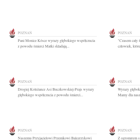
POZNAŃ
POZNAŃ
Pani Monice Kósce wyrazy głębokiego współczucia
"Czasem cały ś
z powodu śmierci Matki składają...
człowiek, które
POZNAŃ
POZNAŃ
Drogiej Koleżance Asi Buczkowskiej-Prajs wyrazy
Wyrazy głębok
głębokiego współczucia z powodu śmierci...
Mamy dla nasze
POZNAŃ
POZNAŃ
Naszemu Przyjacielowi Przemkowi Balcerzykowi
Z ogromnym s